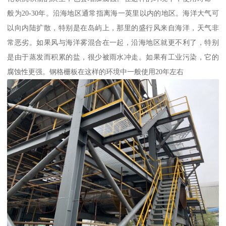
般为20-30年。沿海地区通常指离海一英里以内的地区。海洋大气可
以向内陆扩散，特别是在岛屿上，那里的盛行风来自海洋，天气非
常恶劣。如果风与海洋雾混合在一起，沿海地区就更不利了，特别
是由于蒸发而积累的盐，很少被雨水冲走。如果有工业污染，它的
腐蚀性更强。钢格栅板在这样的环境中一般使用20年左右