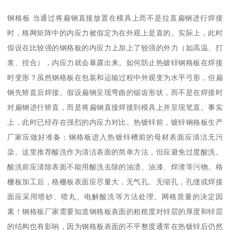
钢格板 当通过将扁钢直接放置在模具上而不是拉直扁钢进行焊接
时，格网矩阵中的内应力被假定为在外观上是直的。实际上，此时
假设在比较强的钢格板的内应力上加上了较强的外力（如高温、打
浆、捏合），内应力就会暴露出来。如何防止热镀锌钢格板在焊接
时变形？虽然钢格板在包装和运输过程中外观变为水平弓形，但扁
钢先矫直后焊接。假设扁钢呈现弯曲的锯齿形状，而不是在焊接时
对扁钢进行矫直，而是将扁钢直接焊接到模具上并呈现笔直。事实
上，此时已经存在强烈的内应力对比。热镀锌前，镀锌钢格板生产
厂家应做好准备：钢格板进入热镀锌槽前的母材表面应清洁无污
染。这里推荐酸洗作为清洁表面的简单方法，但应避免过度酸洗。
酸洗前应清除表面不能用酸洗去除的油渍、油漆、焊渣等污物。格
栅板加工后，格栅板表面应尽量大，无气孔、无缩孔，孔缝或焊接
面应采用喷砂、喷丸、电解酸洗等方法处理。网格质量的决定因
素！钢格板厂家需要知道钢格板表面的粗糙度对锌层的厚度和锌层
的结构也有影响，因为钢格板表面的不平整度通常在热镀锌后仍然