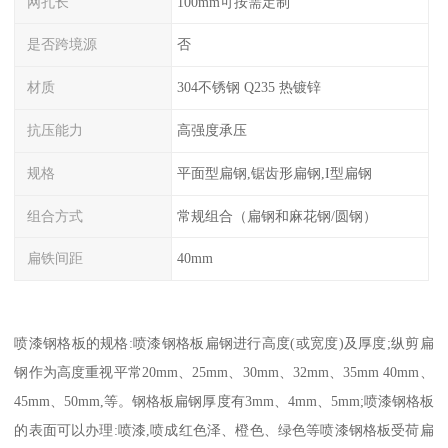
网孔长
100mm可按需定制
是否跨境源
否
材质
304不锈钢 Q235 热镀锌
抗压能力
高强度承压
规格
平面型扁钢,锯齿形扁钢,I型扁钢
组合方式
常规组合（扁钢和麻花钢/圆钢）
扁铁间距
40mm
喷漆钢格板的规格:喷漆钢格板扁钢进行高度(或宽度)及厚度;纵剪扁
钢作为高度重视平常20mm、25mm、30mm、32mm、35mm 40mm、
45mm、50mm,等。钢格板扁钢厚度有3mm、4mm、5mm;喷漆钢格板
的表面可以办理:喷漆,喷成红色泽、橙色、绿色等喷漆钢格板受荷扁