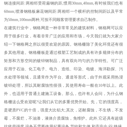
钢连接间距:两相邻受荷扁钢的距,惯用30mm,40mm,有时候我们也有
60mm;喷漆钢格板麻花钢间距:两相邻一个横杆的控制间距以及平常
为50mm,100mm两种,可按不同顾客管理要求自己制作。
在建筑行业中，钢格网是一种非常常见的建筑材料，钢格网可以应
用于很多行业，有着非常广泛的应用和市场，今天我们就为大家介
绍一下钢格网之所以很受欢迎的原因。钢格栅除了美化环境还有很
多其他用途。钢格栅板是通过模塑工艺制成的具有许多规律分布的
矩形和方形空间的镀锌钢制品，具有双向均匀的力学特性。可广泛
应用于石油、化工电子、电力、造纸、印染、电镀、海洋勘探、污
水处理等领域，且通常作为平台、通道等形式，由于外观采用热浸
镀锌处理，所以其耐腐蚀性很强，其使用寿命一般在10年以上。此
外，也适用于普通土建施工设备。那么，也许有人会问，为什么钢
格栅这么受欢迎呢?让我们从它的多重优势开始。先，它的强度高，
是硬质PVC的十倍，强度大比铝大;其次，还耐腐蚀，不生锈，不发
霉，不腐烂，不油漆，液体介质腐蚀，免维护。此外,它还具有超级
抗疲劳强度,设备不需要使用起重设备,节约和方便,和高安全:闷,绝缘,