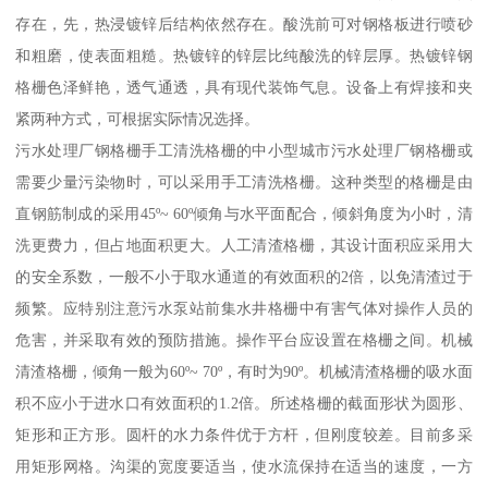
存在，先，热浸镀锌后结构依然存在。酸洗前可对钢格板进行喷砂
和粗磨，使表面粗糙。热镀锌的锌层比纯酸洗的锌层厚。热镀锌钢
格栅色泽鲜艳，透气通透，具有现代装饰气息。设备上有焊接和夹
紧两种方式，可根据实际情况选择。
污水处理厂钢格栅手工清洗格栅的中小型城市污水处理厂钢格栅或
需要少量污染物时，可以采用手工清洗格栅。这种类型的格栅是由
直钢筋制成的采用45º~ 60º倾角与水平面配合，倾斜角度为小时，清
洗更费力，但占地面积更大。人工清渣格栅，其设计面积应采用大
的安全系数，一般不小于取水通道的有效面积的2倍，以免清渣过于
频繁。应特别注意污水泵站前集水井格栅中有害气体对操作人员的
危害，并采取有效的预防措施。操作平台应设置在格栅之间。机械
清渣格栅，倾角一般为60º~ 70º，有时为90º。机械清渣格栅的吸水面
积不应小于进水口有效面积的1.2倍。所述格栅的截面形状为圆形、
矩形和正方形。圆杆的水力条件优于方杆，但刚度较差。目前多采
用矩形网格。沟渠的宽度要适当，使水流保持在适当的速度，一方