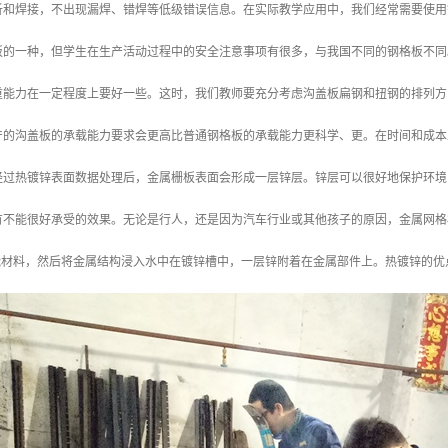
析和焊接，不出现漏焊、错焊等低级错误信息。在实际教学应用中，我们经常需要使用
板的一种，但学生在生产活动过程中的安全注意事项有很多，与我国不同的钢格板不同
重能力在一定程度上要好一些。这时，我们教师要充分考虑沟盖板扁钢和扭钢的排列方
产的沟盖板的承载能力要求会更高比普通钢格板的承载能力更科学、更。在时间和成本
经过热镀锌表面数据处理后，金属栅板表面会形成一层锌层。锌层可以很好地保护环境
有不能很好承受的效果。无论是行人，还是因为汽车行业或其他孩子的原因，金属网格
?能材料，然后将金属结构浸入水中在镀锌槽中，一层锌附着在金属部件上。热镀锌的