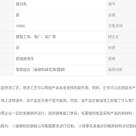
银白色
编号
是
运输
10000
可售卖地
建筑工地、电厂、船厂等
网孔长
否
材质
高强度承压
规格
常规组合（扁钢和麻花钢/圆钢）
扁铁间距
法是喷涂工艺，喷涂工艺可以帮助产品本身发挥防腐作用，同样，它也可以达到延长产
，除上述用途外，本产品还可用于室内装饰。然而，该产品在被油漆之前做了什么呢？
按照企业一定的发展顺序进行。接到钢格板订单后，先要做的就是采购产品的原材料：
流程为：①扁钢和绞钢按公司客服要求进行切割。 ②按事先准备好的模具结构对切割