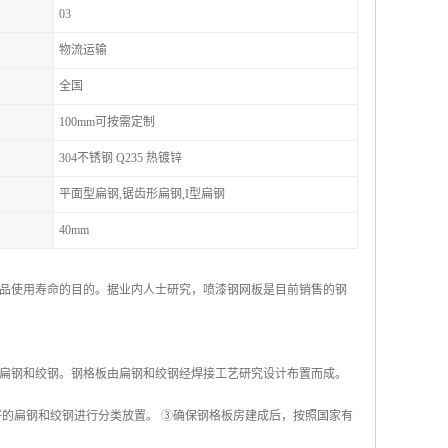
03
物流运输
全国
100mm可按需定制
304不锈钢 Q235 热镀锌
平面型扁钢,锯齿形扁钢,I型扁钢
40mm
品使用寿命的目的。据业内人士研究，喷漆钢网板是目前销售的钢
扁钢和绞钢。钢格板由扁钢和绞钢经焊接工艺研究设计布置而成。
好的扁钢和绞钢进行分类放置。 ③确保钢格板房建成后，按照国家有