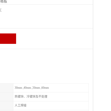
钢格板
宁区
30mm ,40mm ,50mm ,60mm
热镀锌、冷镀锌及不处理
人工焊接