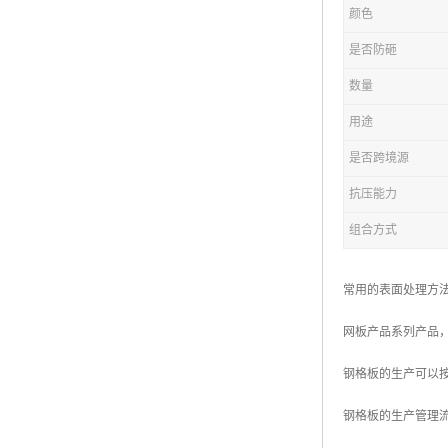
颜色
复合钢格板
是否防砸
热浸锌钢格板
数量
钢格板厂家
用途
热镀锌钢格板
是否跨境源
抗压能力
江苏钢格板
组合方式
浙江钢格板
山东钢格板
常用的表面处理方
福建钢格板
网板产品系列产品
安徽钢格板
钢格板的生产可以
河南钢格板
钢格板的生产管理
陕西钢格板