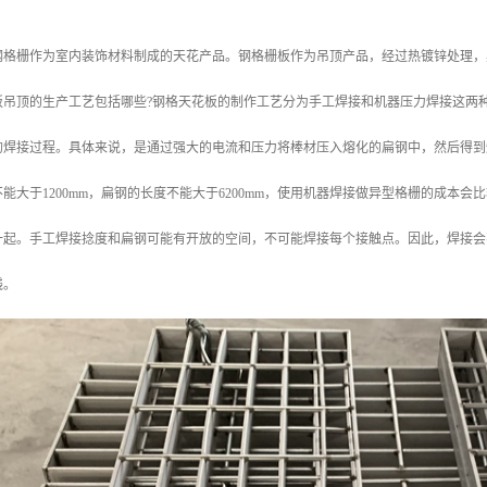
钢格栅作为室内装饰材料制成的天花产品。钢格栅板作为吊顶产品，经过热镀锌处理，
板吊顶的生产工艺包括哪些?钢格天花板的制作工艺分为手工焊接和机器压力焊接这两
的焊接过程。具体来说，是通过强大的电流和压力将棒材压入熔化的扁钢中，然后得到
能大于1200mm，扁钢的长度不能大于6200mm，使用机器焊接做异型格栅的成本
一起。手工焊接捻度和扁钢可能有开放的空间，不可能焊接每个接触点。因此，焊接会
钱。