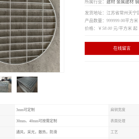
所属行业：
建材
金属建材
发货地址：江苏省常州天
产品数量：999999.00平方米
价格：￥
58.00
元/平方米 起
在线留言
3mm可定制
扁钢宽度
30mm、40mm可按需定制
表面处理
通风，采光，散热，防滑
工艺