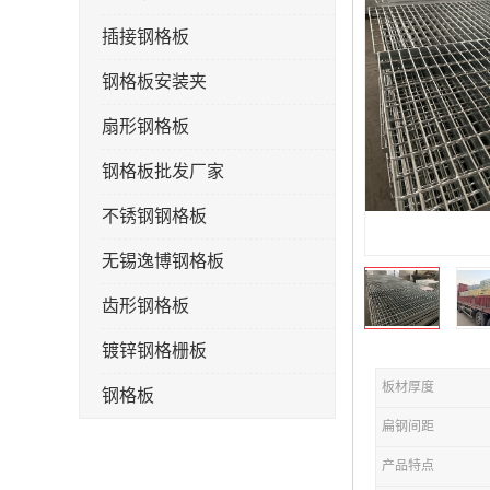
插接钢格板
钢格板安装夹
扇形钢格板
钢格板批发厂家
不锈钢钢格板
无锡逸博钢格板
齿形钢格板
镀锌钢格栅板
板材厚度
钢格板
扁钢间距
钢格栅板
产品特点
水沟盖板