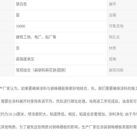
银白色
编号
是
运输
10000
可售卖地
建筑工地、电厂、船厂等
网孔长
否
材质
高强度承压
规格
常规组合（扁钢和麻花钢/圆钢）
扁铁间距
栅生产厂家认为，如果要确保涂料与钢格栅能够更好地结合，先，我们需要确保涂料的
，需要在涂料展开时使用表调节剂，然后进行磷化处理。当两道工序完成后，油漆就可
约为18-24厘米，喷涂面积大，粘度降低，相反，粘度会显著增加。涂料净化: 由
些其他物质。为了避免这些物质对钢格栅板的影响，生产厂家在涂装钢格栅板表面时需