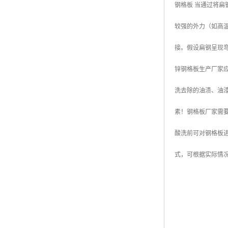
钢格板 当通过将
广东钢格板
较强的外力（如高
广西钢格板
接。假设扁钢呈现
云南钢格板
锌钢格板生产厂家
湖南钢格板
洗去除的油渍、油
湖北钢格板
素！钢格板厂家需
江西钢格板
酸洗前可对钢格板
山西钢格板
式，可根据实际情
上海钢格板
南京钢格板
苏州钢格板