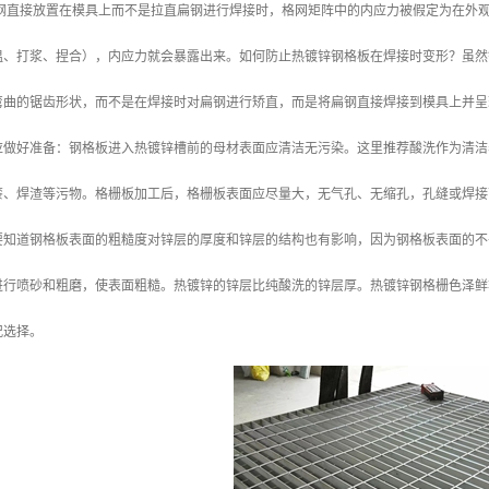
扁钢直接放置在模具上而不是拉直扁钢进行焊接时，格网矩阵中的内应力被假定为在外
温、打浆、捏合），内应力就会暴露出来。如何防止热镀锌钢格板在焊接时变形？虽然
弯曲的锯齿形状，而不是在焊接时对扁钢进行矫直，而是将扁钢直接焊接到模具上并呈
应做好准备：钢格板进入热镀锌槽前的母材表面应清洁无污染。这里推荐酸洗作为清洁
漆、焊渣等污物。格栅板加工后，格栅板表面应尽量大，无气孔、无缩孔，孔缝或焊接
要知道钢格板表面的粗糙度对锌层的厚度和锌层的结构也有影响，因为钢格板表面的不
进行喷砂和粗磨，使表面粗糙。热镀锌的锌层比纯酸洗的锌层厚。热镀锌钢格栅色泽鲜
况选择。