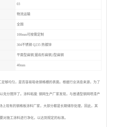
03
物流运输
全国
100mm可按需定制
304不锈钢 Q235 热镀锌
平面型扁钢,锯齿形扁钢,I型扁钢
40mm
施工足够均匀，是否容易吸收钢格栅的表面。根据行业消息来源，为了
以充分搅拌了。涂料粘度: 钢网生产厂家发现，与普通型钢网喷漆产
于市场上现有的钢格板涂料厂家，大部分都是长期储存处理，因此，其
要对施工涂料进行净化，以达到规定的标准。