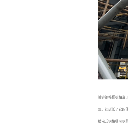
镀锌钢格栅板相当
观，还延长了它的
插电式钢格栅可以防