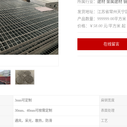
所属行业：
建材
金属建材
发货地址：江苏省常州天
产品数量：999999.00平方米
价格：￥
58.00
元/平方米 起
在线留言
3mm可定制
扁钢宽度
30mm、40mm可按需定制
表面处理
通风，采光，散热，防滑
工艺