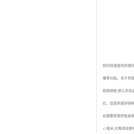
黑龙江钢格板
玻璃钢格栅
如何快速鉴别热镀
爆等功能。关于热镀
低碳钢板,那么你会
右，但是热镀锌钢
丝需要取钢壳板扁钢和扭
±5毫米,对角线误