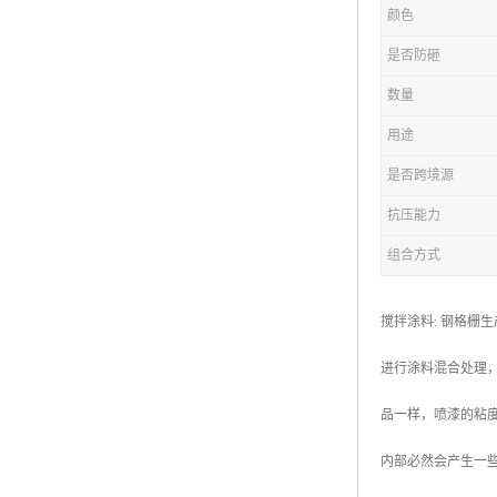
颜色
复合钢格板
是否防砸
热浸锌钢格板
数量
钢格板厂家
用途
热镀锌钢格板
是否跨境源
抗压能力
江苏钢格板
组合方式
浙江钢格板
山东钢格板
搅拌涂料: 钢格
福建钢格板
进行涂料混合处理
安徽钢格板
品一样，喷漆的粘度
河南钢格板
内部必然会产生一
陕西钢格板