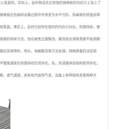
观上是直的。实际上，此时假设在比较强的钢格板的内应力上加上了
钢格板在包装和运输过程中外观变为水平弓形，但扁钢先矫直后焊
现笔直。事实上，此时已经存在强烈的内应力对比。热镀锌前，镀
表面的简单方法，但应避免过度酸洗。酸洗前应清除表面不能用酸
面应采用喷砂、喷丸、电解酸洗等方法处理。网格质量的决定因
平整度通常在热镀锌后仍然存在，先，热浸镀锌后结构依然存在。
艳，透气通透，具有现代装饰气息。设备上有焊接和夹紧两种方