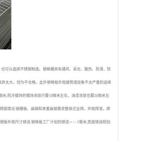
。也可以选择不锈钢制造。钢格栅具有通风、采光、散热、防滑、防
果差异太大，则为不合格。此外钢格板外观建筑墙现象不太严重的选择
微米,而冷镀锌的镀锌涂层只要10微米左右，油漆涂层也要20微米左
焊接情况:钢栅板、扁钢和承重扁钢需求整体式全焊，外观焊渣，焊
米钢板外观尺寸错误:钢格板工厂计划的错误:+ / - 5毫米;宽度错误规划: