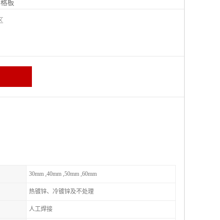
钢格板
宁区
30mm ,40mm ,50mm ,60mm
热镀锌、冷镀锌及不处理
人工焊接