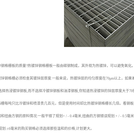
锌钢格栅板的质量?热镀锌钢格栅板一般由碳钢制成，其外观为热镀锌，可以避免氧化
锌钢格栅必须检查其镀锌层厚度:一般来说，热镀锌层的均匀厚度在70μm以上，如
选择热浸镀锌钢板,而不选择冷镀锌钢板和油漆钢板,你知道热浸镀锌的锌层厚度大于70
格栅每吨只比冷镀锌和喷漆贵几百元，但是使用时间却比热镀锌钢格栅长几倍。看钢板
曲方钢的原料情况:一般平错了规划+ / - 0.4毫米,扭曲的方钢错误规划:+ / - 0.5毫
差规划:±6毫米的购买钢格必须选择那些温和的价格,计划更大。