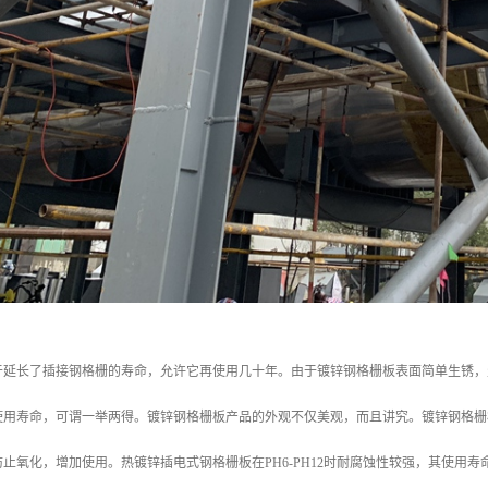
于延长了插接钢格栅的寿命，允许它再使用几十年。由于镀锌钢格栅板表面简单生锈，
使用寿命，可谓一举两得。镀锌钢格栅板产品的外观不仅美观，而且讲究。镀锌钢格栅
止氧化，增加使用。热镀锌插电式钢格栅板在PH6-PH12时耐腐蚀性较强，其使用寿