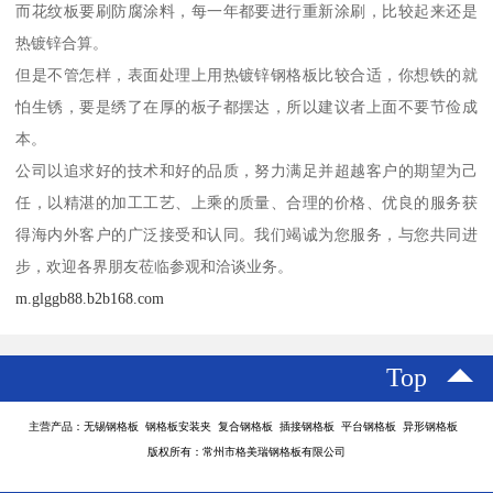
而花纹板要刷防腐涂料，每一年都要进行重新涂刷，比较起来还是
热镀锌合算。
但是不管怎样，表面处理上用热镀锌钢格板比较合适，你想铁的就
怕生锈，要是绣了在厚的板子都摆达，所以建议者上面不要节俭成
本。
公司以追求好的技术和好的品质，努力满足并超越客户的期望为己
任，以精湛的加工工艺、上乘的质量、合理的价格、优良的服务获
得海内外客户的广泛接受和认同。我们竭诚为您服务，与您共同进
步，欢迎各界朋友莅临参观和洽谈业务。
m.glggb88.b2b168.com
Top
主营产品：无锡钢格板 钢格板安装夹 复合钢格板 插接钢格板 平台钢格板 异形钢格板
版权所有：常州市格美瑞钢格板有限公司