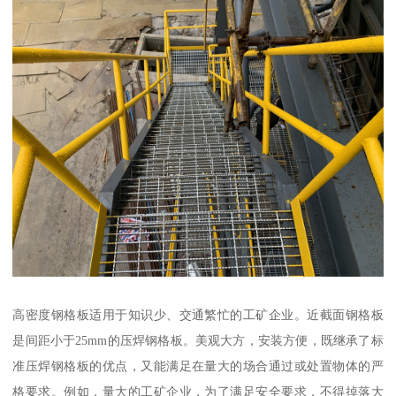
高密度钢格板适用于知识少、交通繁忙的工矿企业。近截面钢格板
是间距小于25mm的压焊钢格板。美观大方，安装方便，既继承了标
准压焊钢格板的优点，又能满足在量大的场合通过或处置物体的严
格要求。例如，量大的工矿企业，为了满足安全要求，不得掉落大