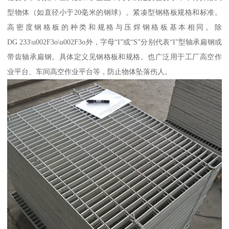
型物体（如直径小于20毫米的钢球）。紧凑型钢格板规格和标准。
高密度钢格板的种类和规格与压焊钢格板基本相同。除
DG 233\u002F3o\u002F3o外，字母“I”或“S”分别代表“I”型轴承扁钢或
带齿轴承扁钢。具体定义见钢格板和规格。也广泛用于工厂高空作
业平台、车间高空作业平台等，防止物体坠落伤人。