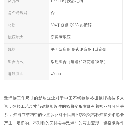
网孔长
100mm可按需定制
是否跨境源
否
材质
304不锈钢 Q235 热镀锌
抗压能力
高强度承压
规格
平面型扁钢,锯齿形扁钢,I型扁钢
组合方式
常规组合（扁钢和麻花钢/圆钢）
扁铁间距
40mm
受焊接工作尺寸的影响企业对于中国不锈钢钢格栅板焊接技术来
说，焊接工艺尺寸与钢格板焊件的挠曲变形发展有着密不可分的关
系， 焊缝在结构中的位置以及对于我国不锈钢钢格板焊接变形也会
产生一定影响。不对称的安排会导致焊件的弯曲变形，钢格板焊件