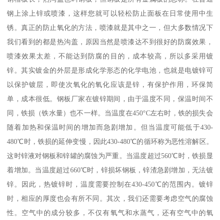
钢上涂上锌或喷漆，这样您就可以轻松防止面板在日常使用中生
锈。真正的防止氧化的方法，喷漆就是其中之一，但大多数情况下
我们看到的都是热沟盖，原因当然是喷漆达不到很好的防腐效果，
喷漆效果太差，不能达到防腐的目的，成本较高，所以多采用镀
锌。其实镀金的外层是形成化学形态的化学电池，也就是电镀锌可
以保护镀层，即使次氧化的氧化应该是锌，有保护作用，环保简
单，成本很低。钢板厂家在镀锌期间，由于温度不同，保温时间不
同，铁损（铁水量）也不一样。当温度在450°C左右时，铁的损失会
随着加热和保温时间的增加而急剧增加。但当温度可能低于430-
480℃时，铁损的延伸变慢，因此430-480℃的循环称为恶性溶解区。
这时锌液对钢板和锌罐的腐蚀为严重。当温度超过560℃时，铁损显
着增加。当温度超过660℃时，锌损坏钢板，锌渣急剧增加，无法镀
锌。因此，热镀锌时，温度需要控制在430-450℃的范围内。镀锌
时，相应的厚度也会有所不同。其次，我们还需要考虑空气的腐蚀
性。空气中的成分较多，不仅有氧气和水蒸气，还有空气中的氧