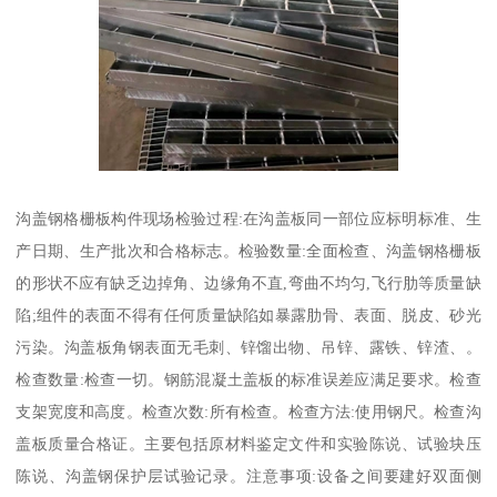
沟盖钢格栅板构件现场检验过程:在沟盖板同一部位应标明标准、生
产日期、生产批次和合格标志。检验数量:全面检查、沟盖钢格栅板
的形状不应有缺乏边掉角、边缘角不直,弯曲不均匀,飞行肋等质量缺
陷;组件的表面不得有任何质量缺陷如暴露肋骨、表面、脱皮、砂光
污染。沟盖板角钢表面无毛刺、锌馏出物、吊锌、露铁、锌渣、。
检查数量:检查一切。钢筋混凝土盖板的标准误差应满足要求。检查
支架宽度和高度。检查次数:所有检查。检查方法:使用钢尺。检查沟
盖板质量合格证。主要包括原材料鉴定文件和实验陈说、试验块压
陈说、沟盖钢保护层试验记录。注意事项:设备之间要建好双面侧