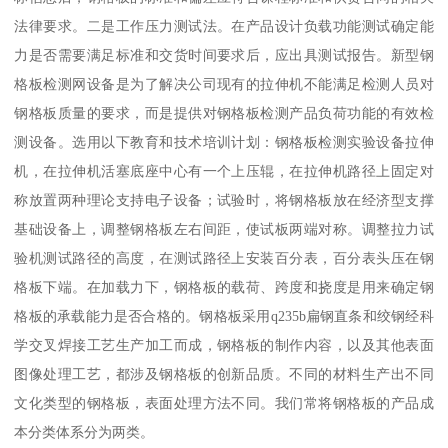
法律要求。二是工作压力测试法。在产品设计负载功能测试确定能
力是否需要满足标准和交货时间要求后，应出具测试报告。新型钢
格板检测网设备是为了解决公司现有的拉伸机不能满足检测人员对
钢格板质量的要求，而是提供对钢格板检测产品负荷功能的有效检
测设备。选用以下教育和技术培训计划：钢格板检测实验设备拉伸
机，在拉伸机活塞底座中心有一个上压辊，在拉伸机路径上固定对
称放置两种理论支持电子设备；试验时，将钢格板放在经济型支撑
基础设备上，调整钢格板左右间距，使试板两端对称。调整拉力试
验机测试路径的高度，在测试路径上安装百分表，百分表头压在钢
格板下端。在加载力下，钢格板的载荷、跨度和挠度是用来确定钢
格板的承载能力是否合格的。钢格板采用q235b扁钢直条和绞钢经科
学交叉焊接工艺生产加工而成，钢格板的制作内容，以及其他表面
图像处理工艺，都涉及钢格板的创新品质。不同的材料生产出不同
文化类型的钢格板，表面处理方法不同。我们常将钢格板的产品成
本分类体系分为两类。