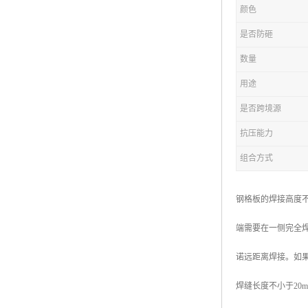
颜色
复合钢格板
是否防砸
热浸锌钢格板
数量
钢格板厂家
用途
热镀锌钢格板
是否跨境源
抗压能力
江苏钢格板
组合方式
浙江钢格板
山东钢格板
钢格板的焊接高度
福建钢格板
端需要在一侧完全焊
安徽钢格板
诺远距离焊接。如果
河南钢格板
焊缝长度不小于20
陕西钢格板