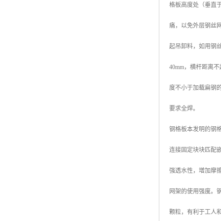
格板高度处（垂直
广东钢格板
痛，以免外层钢丝
广西钢格板
起吊卸料，如用钢
云南钢格板
40mm，横杆距离
湖南钢格板
度不小于加载扁钢的
湖北钢格板
要求全焊。
江西钢格板
钢格板本发明的钢
山西钢格板
连接固定块块匹配
上海钢格板
强透水性，增加摩
南京钢格板
网架的使用强度。
苏州钢格板
颗粒，有利于工人