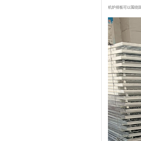
黑龙江钢格板
机炉排板可以围绕
玻璃钢格栅