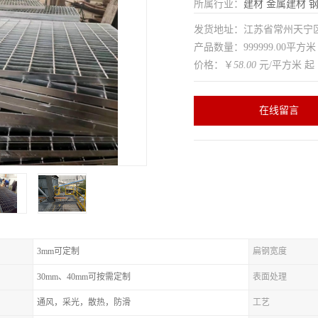
所属行业：
建材
金属建材
发货地址：江苏省常州天
产品数量：999999.00平方米
价格：￥
58.00
元/平方米 起
在线留言
3mm可定制
扁钢宽度
30mm、40mm可按需定制
表面处理
通风，采光，散热，防滑
工艺