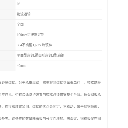
03
物流运输
全国
100mm可按需定制
304不锈钢 Q235 热镀锌
平面型扁钢,锯齿形扁钢,I型扁钢
40mm
远距离焊接。对于承重扁钢，需要将其焊接到每根单杠上。楼梯踏板
开口应包扎。带有边缘防护装置的楼梯必须贯穿整个台阶。插头钢板承
方法：焊接和装置紧固。焊接的优点是固定，不松动，置于扁钢顶部，
 套设备夹。设备夹的数量随着板的长度而增加。防滑梁、钢格板仅在钢