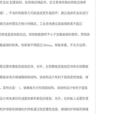
尼龙丝 起重装卸，如用钢丝绳起吊，应注意保持钢丝网板边缘疼
面），不当的侧面受力可能造成变形或损坏；建议选择尼龙丝进行
离可由供需双方按计划确定。工业进场建议装扁钢距离不超过
可用钢或直接挡板包边，但侧板截面积不小于加载扁钢的面积，焊接高
载扁钢的距离，但距离不得超过180mm。侧板承重，不允许远焊，
壁设置有路板连接固定块，另外，左侧路板连接固定块和右侧路板
路板采用方格铺路网架结构。该结构设计有利于提高使用强度，增
，其特点是： 1、钢格板为方形网架结构，该结构设计有利于提高
设计具有更好的减震效果和更低的噪音。另外，在斜板上设置防滑
机炉排板和摊铺机炉排板通过固定螺栓连接，摊铺机炉排板和摊铺