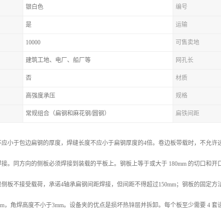
银白色
编号
是
运输
10000
可售卖地
建筑工地、电厂、船厂等
网孔长
否
材质
高强度承压
规格
常规组合（扁钢和麻花钢/圆钢）
扁铁间距
不应小于包边扁钢的厚度，焊缝长度不应小于扁钢厚度的4倍。卷边板带载时，不允许
接。同方向的侧板必须焊接到装载的平板上。钢板上等于或大于 180mm 的切口和
侧板不接受载荷，承诺4轴承扁钢间距焊接，但间距不得超过150mm；钢板的固定
mm，角焊高度不小于3mm。设备夹的优点是损坏热锌层并拆卸。每个板至少需要 4