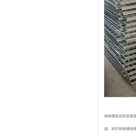
钢格栅板结构是根
高。矩形网格槽钢