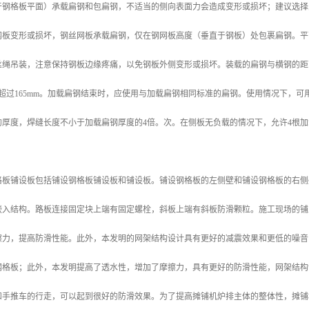
于钢格板平面）承载扁钢和包扁钢，不适当的侧向表面力会造成变形或损坏；建议选择
网板变形或损坏，钢丝网板承载扁钢，仅在钢网板高度（垂直于钢板）处包裹扁钢。平
丝绳吊装，注意保持钢板边缘疼痛，以免钢板外侧变形或损坏。装载的扁钢与横钢的距
不超过165mm。加载扁钢结束时，应使用与加载扁钢相同标准的扁钢。使用情况下，
厚度，焊缝长度不小于加载扁钢厚度的4倍。次。在侧板无负载的情况下，允许4根加
格板铺设板包括铺设钢格板铺设板和铺设板。铺设钢格板的左侧壁和铺设钢格板的右侧
嵌入结构。路板连接固定块上端有固定螺栓，斜板上端有斜板防滑颗粒。施工现场的铺
擦力，提高防滑性能。此外，本发明的网架结构设计具有更好的减震效果和更低的噪音
钢格板；此外，本发明提高了透水性，增加了摩擦力，具有更好的防滑性能，网架结构
和手推车的行走，可以起到很好的防滑效果。为了提高摊铺机炉排主体的整体性，摊铺