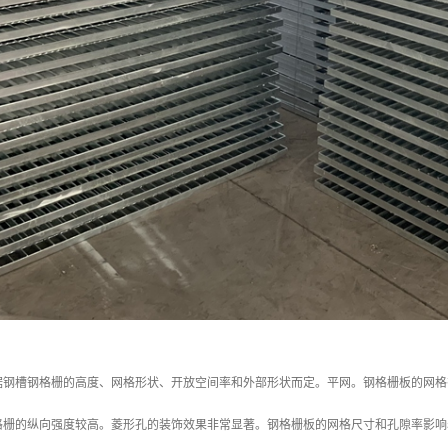
据钢槽钢格栅的高度、网格形状、开放空间率和外部形状而定。平网。钢格栅板的网格
格栅的纵向强度较高。菱形孔的装饰效果非常显著。钢格栅板的网格尺寸和孔隙率影响