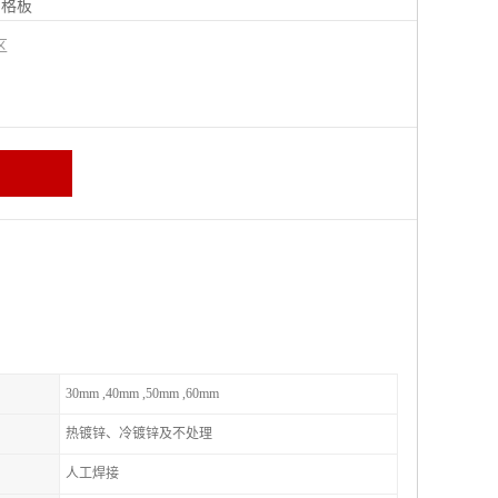
钢格板
宁区
30mm ,40mm ,50mm ,60mm
热镀锌、冷镀锌及不处理
人工焊接