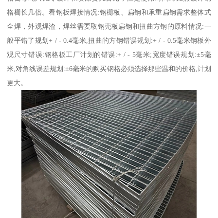
格栅长几倍。看钢板焊接情况:钢栅板、扁钢和承重扁钢需求整体式
全焊，外观焊渣，焊丝需要取钢壳板扁钢和扭曲方钢的原料情况:一
般平错了规划+ / - 0.4毫米,扭曲的方钢错误规划:+ / - 0.5毫米钢板外
观尺寸错误:钢格板工厂计划的错误:+ / - 5毫米;宽度错误规划:±5毫
米,对角线误差规划:±6毫米的购买钢格必须选择那些温和的价格,计划
更大。