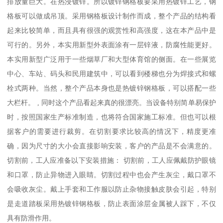
排放量巨大。在热浸镀锌。所以镀锌钢格板要采用热镀锌工艺，钢
格板可以做成吊顶。采用钢格板设计制作而成，整个产品的结构看
起来比较简单，而且具有很强的观赏性和高强度，这在本产品中是
可行的。另外，本实用新型外表面涂有一层锌液，防腐性能更好。
本实用新型广泛用于一些烟草厂和大型体育馆的侧面。在一些展览
中心、车站、码头和民用建筑中，可以看到楼梯也分为焊接式和螺
栓式两种。当然，整个产品本身也是热镀锌钢格板，可以搭配一些
大栏杆。 , 同时这个产品看起来真的很漂亮。当设备特别简单易保护
时，按照国家生产标准制造，也将符合国家施工标准。但也可以根
据客户的需要进行裁剪。在切割要求比较高的情况下，精度更准
确，因为尺寸的大小会直接影响安装，客户的产品是不会满意的。
切割前，工人应准备以下安装措施： 切割前，工人应佩戴防护眼镜
和口罩，防止异物进入眼睛。切割过程中也会产生灰尘，戴口罩不
会吸收灰尘。戴上手套和工作服以防止杂物接触皮肤会引起，特别
是走道踏板采用热镀锌钢格板，防止表面涂层金属被人踩下，不仅
具有防滑作用。