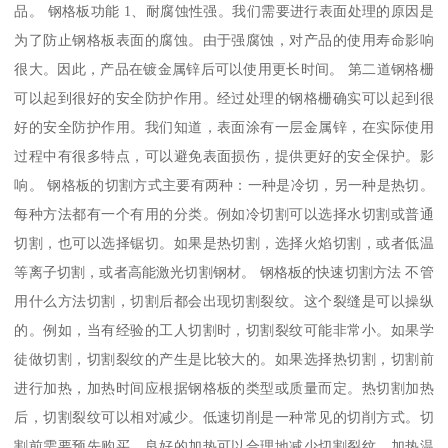
品。 钢格板功能 1、耐腐蚀性强。我们需要进行表面处理的原因是
为了防止钢格板表面的腐蚀。由于强腐蚀，对产品的使用寿命影响
很大。因此，产品在镀金属锌后可以使用更长时间。 第二道钢格栅
可以起到很好的安全防护作用。经过处理的钢格栅确实可以起到很
好的安全防护作用。我们知道，表面涂有一层金属锌，在实际使用
过程中有很多特点，可以避免表面损伤，提供更好的安全保护。影
响。 钢格板的切割方式主要有两种：一种是冷切，另一种是热切。
每种方法都有一个有用的分类。例如冷切割可以选择水切割或普通
切割，也可以选择锯切。如果是热切割，选择火焰切割，或者低温
等离子切割，或者高能激光切割钢材。 钢格板的快速切割方法 不管
用什么方法切割，切割后都会出现切割裂纹。这个裂缝是可以操纵
的。例如，当有经验的工人切割时，切割裂纹可能非常小。如果学
徒做切割，切割裂纹的产生是比较大的。如果选择热切割，切割前
进行加热，加热时间应根据钢格板的类型或质量而定。热切割加热
后，切割裂纹可以相对减少。低速切削是一种常见的切削方式。切
割前需要预先购买。良好的加热可以合理地减少切割裂纹。加热温