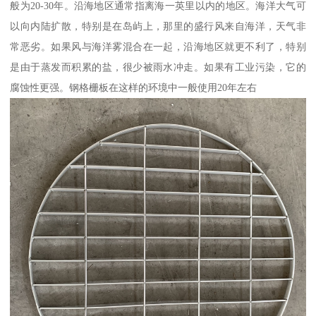
般为20-30年。沿海地区通常指离海一英里以内的地区。海洋大气可
以向内陆扩散，特别是在岛屿上，那里的盛行风来自海洋，天气非
常恶劣。如果风与海洋雾混合在一起，沿海地区就更不利了，特别
是由于蒸发而积累的盐，很少被雨水冲走。如果有工业污染，它的
腐蚀性更强。钢格栅板在这样的环境中一般使用20年左右