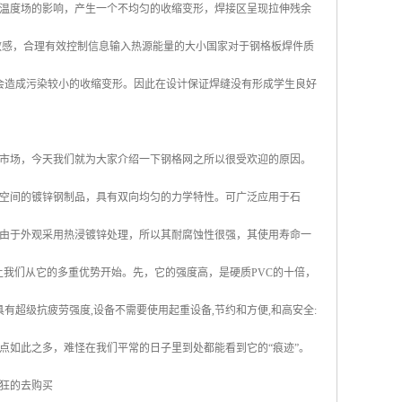
温度场的影响，产生一个不均匀的收缩变形，焊接区呈现拉伸残余
敏感，合理有效控制信息输入热源能量的大小国家对于钢格板焊件质
量会造成污染较小的收缩变形。因此在设计保证焊缝没有形成学生良好
市场，今天我们就为大家介绍一下钢格网之所以很受欢迎的原因。
空间的镀锌钢制品，具有双向均匀的力学特性。可广泛应用于石
由于外观采用热浸镀锌处理，所以其耐腐蚀性很强，其使用寿命一
让我们从它的多重优势开始。先，它的强度高，是硬质PVC的十倍，
有超级抗疲劳强度,设备不需要使用起重设备,节约和方便,和高安全:
优点如此之多，难怪在我们平常的日子里到处都能看到它的“痕迹”。
狂的去购买