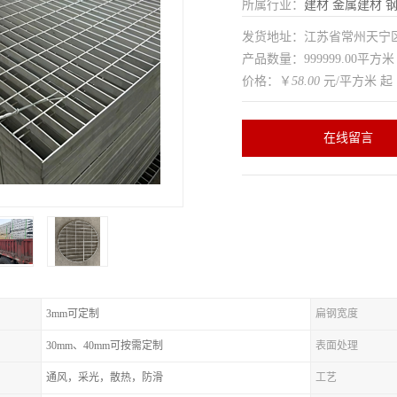
所属行业：
建材
金属建材
发货地址：江苏省常州天
产品数量：999999.00平方米
价格：￥
58.00
元/平方米 起
在线留言
3mm可定制
扁钢宽度
30mm、40mm可按需定制
表面处理
通风，采光，散热，防滑
工艺