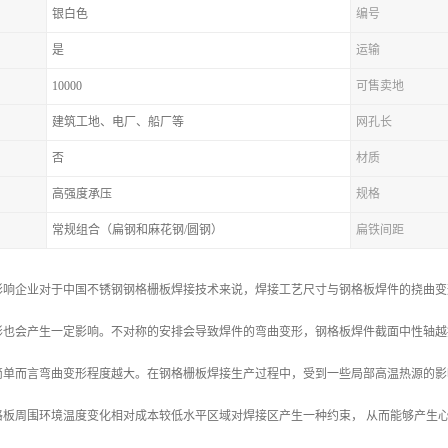
银白色
编号
是
运输
10000
可售卖地
建筑工地、电厂、船厂等
网孔长
否
材质
高强度承压
规格
常规组合（扁钢和麻花钢/圆钢）
扁铁间距
影响企业对于中国不锈钢钢格栅板焊接技术来说，焊接工艺尺寸与钢格板焊件的挠曲变
形也会产生一定影响。不对称的安排会导致焊件的弯曲变形，钢格板焊件截面中性轴越
简单而言弯曲变形程度越大。在钢格栅板焊接生产过程中，受到一些局部高温热源的影
格板周围环境温度变化相对成本较低水平区域对焊接区产生一种约束， 从而能够产生