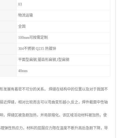
03
物流运输
全国
100mm可按需定制
304不锈钢 Q235 热镀锌
平面型扁钢,锯齿形扁钢,I型扁钢
40mm
形发展有着密不可分的关系， 焊缝在结构中的位置以及对于我国不
接近焊缝，相对比较而言可以弯曲变形越小;反之，焊件截面中性轴
响，焊缝区被急剧加热，并局部熔化。该区域活动材料被加热，使
心理弹性热应力，材料的屈服应力限在温度不断升高后急剧下降，导