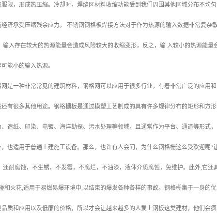
屈服限，形成热压缩。冷却时，焊缝区材料收缩功能受到我们周围其他区域分布不均匀
域经济承受压缩残余应力。 不锈钢钢格板焊接方法对于作为热源的输入数据非常复杂
。 输入存在较大的热源能量会造成风险较大的收缩变形，反之，输 入较小的热源能
尽可能小的输入热源。
格网是一种非常常见的建筑材料，钢格网可以应用于很多行业，有着非常广泛的应用和
境还有很多其他用途。钢格栅板是通过模塑工艺制成的具有许多规律分布的矩形和方形
力、造纸、印染、电镀、海洋勘探、污水处理等领域，且通常作为平台、通道等形式，
外，也适用于普通土建施工设备。那么，也许有人会问，为什么钢格栅这么受欢迎呢?
，还耐腐蚀，不生锈，不发霉，不腐烂，不油漆，液体介质腐蚀，免维护。此外,它还具
磕碰和火花,适用于易燃易爆环境中,以结束的爆发各种各样的事故。钢格栅集于一身的
良品质和应用以及低廉的价格，所以才会让越来越多的人爱上钢板这类建材，他们会疯