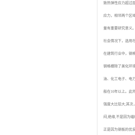
致热弹性应力超过
广东钢格板
应力，相邻两个区
广西钢格板
量有重要研究意义
云南钢格板
社会情况下，选用
湖南钢格板
在建筑行业中，钢
湖北钢格板
钢格栅除了美化环
江西钢格板
油、化工电子、电
山西钢格板
般在10年以上。此
上海钢格板
强度大比铝大;其次
南京钢格板
闷,绝缘,不是因为
苏州钢格板
正是因为钢板的优