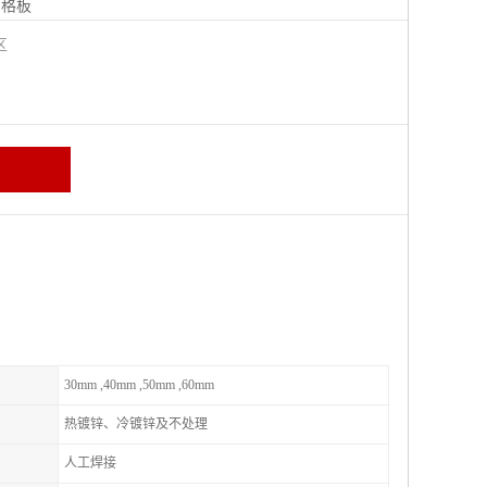
钢格板
宁区
30mm ,40mm ,50mm ,60mm
热镀锌、冷镀锌及不处理
人工焊接