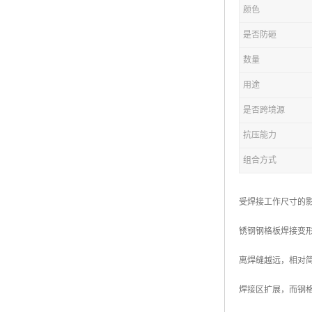
颜色
复合钢格板
是否防砸
热浸锌钢格板
数量
钢格板厂家
用途
热镀锌钢格板
是否跨境源
抗压能力
江苏钢格板
组合方式
浙江钢格板
山东钢格板
受焊接工作尺寸的
福建钢格板
锈钢钢格板焊接变
安徽钢格板
离焊缝越远，相对
河南钢格板
焊接区扩展，而钢
陕西钢格板