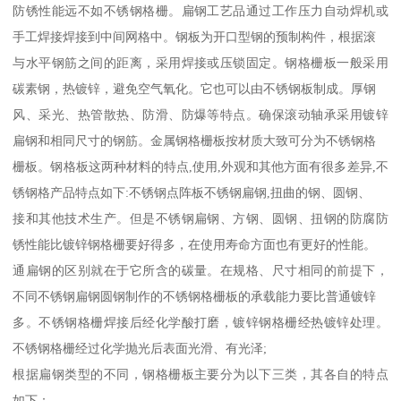
防锈性能远不如不锈钢格栅。扁钢工艺品通过工作压力自动焊机或
手工焊接焊接到中间网格中。钢板为开口型钢的预制构件，根据滚
与水平钢筋之间的距离，采用焊接或压锁固定。钢格栅板一般采用
碳素钢，热镀锌，避免空气氧化。它也可以由不锈钢板制成。厚钢
风、采光、热管散热、防滑、防爆等特点。确保滚动轴承采用镀锌
扁钢和相同尺寸的钢筋。金属钢格栅板按材质大致可分为不锈钢格
栅板。钢格板这两种材料的特点,使用,外观和其他方面有很多差异,不
锈钢格产品特点如下:不锈钢点阵板不锈钢扁钢,扭曲的钢、圆钢、
接和其他技术生产。但是不锈钢扁钢、方钢、圆钢、扭钢的防腐防
锈性能比镀锌钢格栅要好得多，在使用寿命方面也有更好的性能。
通扁钢的区别就在于它所含的碳量。在规格、尺寸相同的前提下，
不同不锈钢扁钢圆钢制作的不锈钢格栅板的承载能力要比普通镀锌
多。不锈钢格栅焊接后经化学酸打磨，镀锌钢格栅经热镀锌处理。
不锈钢格栅经过化学抛光后表面光滑、有光泽;
根据扁钢类型的不同，钢格栅板主要分为以下三类，其各自的特点
如下：