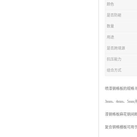
颜色
复合钢格板
是否防砸
热浸锌钢格板
数量
钢格板厂家
用途
热镀锌钢格板
是否跨境源
抗压能力
江苏钢格板
组合方式
浙江钢格板
山东钢格板
喷漆钢格板的规格:喷
福建钢格板
3mm、4mm、5m
安徽钢格板
漆钢格板麻花钢间距
河南钢格板
复合钢格栅板可用于
陕西钢格板