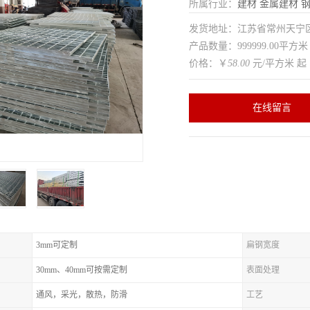
所属行业：
建材
金属建材
发货地址：江苏省常州天
产品数量：999999.00平方米
价格：￥
58.00
元/平方米 起
在线留言
3mm可定制
扁钢宽度
30mm、40mm可按需定制
表面处理
通风，采光，散热，防滑
工艺