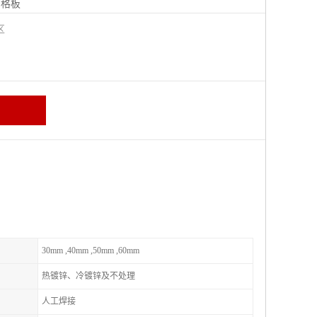
钢格板
宁区
30mm ,40mm ,50mm ,60mm
热镀锌、冷镀锌及不处理
人工焊接