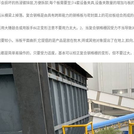
会损坏的热浸镀锌层,方便拆卸,每个板需要至少4套设备夹具,设备夹数量的增加与板的
而从横梁上掉落。复合钢格是由具有跨距能力的钢格板与密封面上的花纹板组合而成的
张用大锤敲击或用扳手纠正变形注意不要用力太大。2、当复合钢格栅因受力不当导致
要较小。当板平面曲折,它提倡的是产品是放在枕木,砖或其他对象提出了在地上,脸向
法都是简单易操作的，只要受力适度，基本可以校正复合钢格栅的变形，但不要过大，