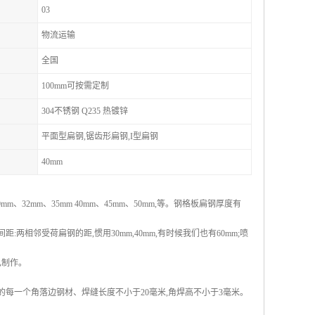
03
物流运输
全国
100mm可按需定制
304不锈钢 Q235 热镀锌
平面型扁钢,锯齿形扁钢,I型扁钢
40mm
32mm、35mm 40mm、45mm、50mm,等。钢格板扁钢厚度有
两相邻受荷扁钢的距,惯用30mm,40mm,有时候我们也有60mm;喷
己制作。
的每一个角落边钢材、焊缝长度不小于20毫米,角焊高不小于3毫米。