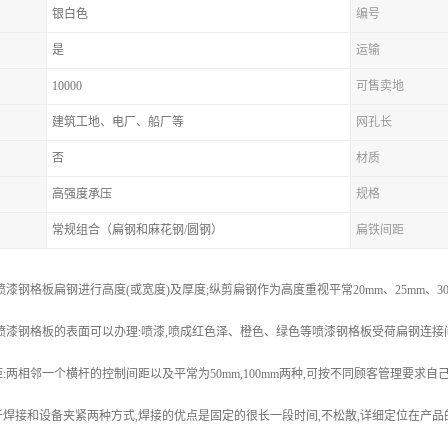
银白色
编号
是
运输
10000
可售卖地
建筑工地、电厂、船厂等
网孔长
否
材质
高强度承压
规格
常规组合（扁钢和麻花钢/圆钢）
扁铁间距
漆钢格板扁钢进行高度(或宽度)及厚度;纵剪扁钢作为高度重视平常20mm、25mm、30mm、
m;喷漆钢格板的表面可以办理:喷漆,喷成红色泽、橙色、绿色等喷漆钢格板受荷扁钢连接间距:
:两相邻一个横杆的控制间距以及平常为50mm,100mm两种,可按不同顾客管理要求自
焊接和设备夹紧两种方式,焊接的优点是固定的很长一段时间,不松散,详细定位在产品