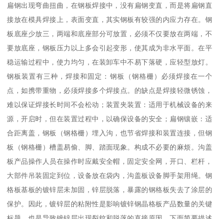
扁钢出现弯曲扭曲，在钢板焊接中，没有扁钢变直，而是将扁钢直
接放在模具焊接上，表面变直，其实钢板有较强的内应力存在。钢
板底座少放三，两端和底座部分可放置，必须不仅要放在两端，不
要放底座，钢板压力以上多会引起变形，使其成为非水平面。在平
稳运输过程中，使力均匀，在装卸车中不易下落硬，应轻型放灯。
钢板装置有三种，焊接和固定：钢板（钢格栅）必须焊接在一个
点，如携带重物，必须焊接多个焊接点。的缺点是焊接轻微锈蚀，
难以保证焊接长时间不会松动；装置夹装置：适用于机械设备的来
源，开启时，但在装置过程中，以确保设备的安全；扁钢镶嵌：适
合距离盖，钢板（钢格栅）埋入沟，也节省焊接和装置连接，但钢
板（钢格栅）槽盖易偷、脚、踏面现象。构成不必要的麻烦。沟盖
板产品操作人员在操作时应戴安全帽，固定安全网，开口、栏杆，
大部件吊装固定到位，设备放在袋内，沟盖板设备脚手架用绳。钢
格板基板的镀锌层未加固，锌层脱落，暴露的钢格板失去了涂层的
保护。因此，镀锌层的粘附性是影响镀锌钢晶格板产品数量的关键
标题，也是导致镀锌层出现裂纹和脱落的直接原因。下面简要描述