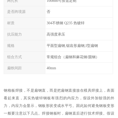
网孔长
100mm可按需定制
是否跨境源
否
材质
304不锈钢 Q235 热镀锌
抗压能力
高强度承压
规格
平面型扁钢,锯齿形扁钢,I型扁钢
组合方式
常规组合（扁钢和麻花钢/圆钢）
扁铁间距
40mm
钢格板焊接，不是扁钢直，而是把扁钢直接放在模具焊接上，表面
看起来直，其实热镀锌钢板有强烈的内应力，假设外加较强的外
力，内应力会显示，钢板形状变成水平弓。因此如何避免钢板变形
一般要注意以下几点。焊接钢板时，扁钢直后进行技术焊接。假设