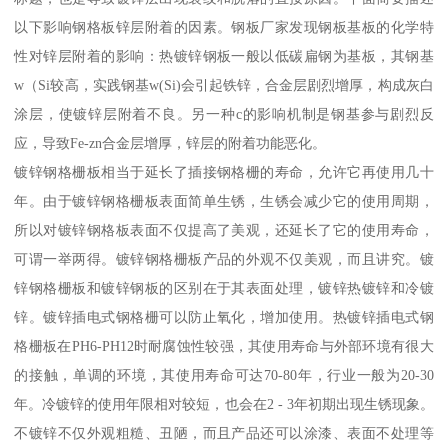
以下影响钢格板锌层附着的因素。钢板厂家发现钢板基板的化学特
性对锌层附着的影响：热镀锌钢板一般以低碳扁钢为基板，其钢基
w（Si较高，实践钢基w(Si)会引起铁锌，合金层剧烈增厚，构成灰白
涂层，使镀锌层附着不良。另一种c的影响机制是钢基参与剧烈反
应，导致Fe-zn合金层增厚，锌层的附着功能恶化。
镀锌钢格栅板相当于延长了插接钢格栅的寿命，允许它再使用几十
年。由于镀锌钢格栅板表面简单生锈，生锈会减少它的使用周期，
所以对镀锌钢格板表面不仅提高了美观，还延长了它的使用寿命，
可谓一举两得。镀锌钢格栅板产品的外观不仅美观，而且讲究。镀
锌钢格栅板和镀锌钢板的区别在于其表面处理，镀锌热镀锌和冷镀
锌。镀锌插电式钢格栅可以防止氧化，增加使用。热镀锌插电式钢
格栅板在PH6-PH12时耐腐蚀性较强，其使用寿命与外部环境有很大
的接触，单调的环境，其使用寿命可达70-80年，行业一般为20-30
年。冷镀锌的使用年限相对较短，也会在2 - 3年初期出现生锈现象。
不镀锌不仅外观粗糙、丑陋，而且产品还可以涂漆、表面不处理等