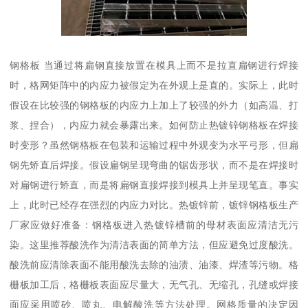
钢格板 当通过将扁钢直接放置在模具上而不是拉直扁钢进行焊接
时，格网矩阵中的内应力被假定为在外观上是直的。实际上，此时
假设在比较强的钢格板的内应力上加上了较强的外力（如高温、打
浆、捏合），内应力就会暴露出来。如何防止热镀锌钢格板在焊接
时变形？虽然钢格板在包装和运输过程中外观变为水平弓形，但扁
钢先矫直后焊接。假设扁钢呈现弯曲的锯齿形状，而不是在焊接时
对扁钢进行矫直，而是将扁钢直接焊接到模具上并呈现笔直。事实
上，此时已经存在强烈的内应力对比。热镀锌前，镀锌钢格板生产
厂家应做好准备：钢格板进入热镀锌槽前的母材表面应清洁无污
染。这里推荐酸洗作为清洁表面的简单方法，但应避免过度酸洗。
酸洗前应清除表面不能用酸洗去除的油渍、油漆、焊渣等污物。格
栅板加工后，格栅板表面应尽量大，无气孔、无缩孔，孔缝或焊接
面应采用喷砂、喷丸、电解酸洗等方法处理。网格质量的决定因