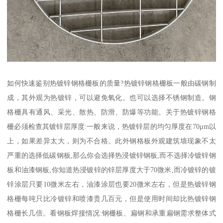
如何快速鉴别热镀锌钢格栅板的质量?热镀锌钢格栅板一般由碳钢制
成，其外观为热镀锌，可以避免氧化。也可以选择不锈钢制造。钢
格栅具有通风、采光、散热、防滑、防爆等功能。关于热镀锌钢格
栅必须检查其镀锌层厚度:一般来说，热镀锌层的均匀厚度在70μm以
上，如果差异太大，则为不合格。此外钢格板外观建筑墙现象不太
严重的选择低碳钢板,那么你会选择热浸镀锌钢板,而不选择冷镀锌钢
板和油漆钢板,你知道热浸镀锌的锌层厚度大于70微米,而冷镀锌的镀
锌涂层只要10微米左右，油漆涂层也要20微米左右，但是热镀锌钢
格栅每吨只比冷镀锌和喷漆贵几百元，但是使用时间却比热镀锌钢
格栅长几倍。看钢板焊接情况:钢栅板、扁钢和承重扁钢需求整体式