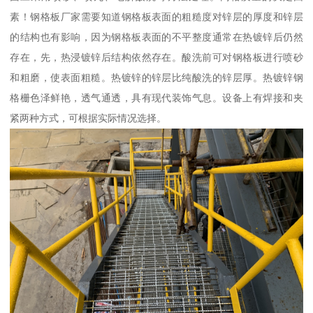
素！钢格板厂家需要知道钢格板表面的粗糙度对锌层的厚度和锌层
的结构也有影响，因为钢格板表面的不平整度通常在热镀锌后仍然
存在，先，热浸镀锌后结构依然存在。酸洗前可对钢格板进行喷砂
和粗磨，使表面粗糙。热镀锌的锌层比纯酸洗的锌层厚。热镀锌钢
格栅色泽鲜艳，透气通透，具有现代装饰气息。设备上有焊接和夹
紧两种方式，可根据实际情况选择。