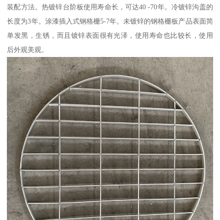
装配方法。热镀锌台阶板使用寿命长，可达40 -70年。冷镀锌沟盖的
长度为3年。涂漆插入式钢格栅5-7年。未镀锌的钢格栅板产品表面简
单发黑，生锈，而且镀锌表面很有光泽，使用寿命也比较长，使用
后外观美观。