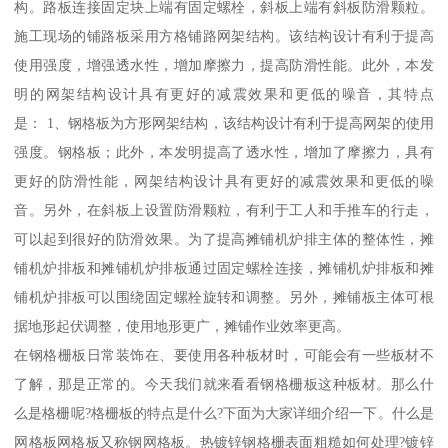
构。路板连接固定块上端有固定螺栓，斜板上端有斜板防滑颗粒。
施工现场的铺路板采用方格铺路网架结构。该结构设计有利于提高
使用强度，增强透水性，增加摩擦力，提高防滑性能。此外，本发
明的网架结构设计具有更好的减震效果和更低的噪音，其特点
是： 1、钢格板为方形网架结构，该结构设计有利于提高网架的使用
强度。钢格板；此外，本发明提高了透水性，增加了摩擦力，具有
更好的防滑性能，网架结构设计具有更好的减震效果和更低的噪
音。另外，在斜板上设置防滑颗粒，有利于工人和手推车的行走，
可以起到很好的防滑效果。为了提高摊铺机炉排主体的整体性，摊
铺机炉排板和摊铺机炉排板通过固定螺栓连接，摊铺机炉排板和摊
铺机炉排板可以围绕固定螺栓旋转和调整。另外，摊铺板主体可根
据地形起伏调整，使用地形更广，摊铺作业效率更高。
在钢格栅板日常装饰在、要使用各种板材时，可能会有一些板材不
了解，那是正常的。今天我们就来看看钢格栅板这种板材。那么什
么是格栅呢?格栅板的特点是什么?下面为大家详细介绍一下。什么是
网格板网格板又称钢网格板。热镀锌钢格栅表面粗糙如何处理?镀锌