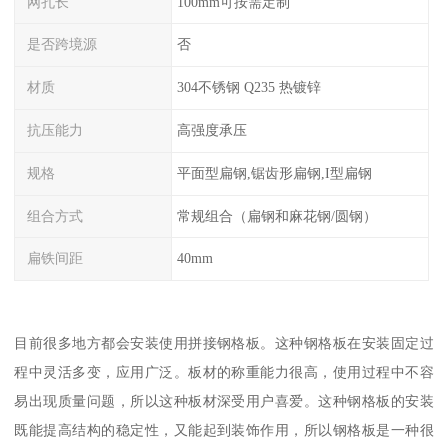
网孔长
100mm可按需定制
是否跨境源
否
材质
304不锈钢 Q235 热镀锌
抗压能力
高强度承压
规格
平面型扁钢,锯齿形扁钢,I型扁钢
组合方式
常规组合（扁钢和麻花钢/圆钢）
扁铁间距
40mm
目前很多地方都会安装使用拼接钢格板。这种钢格板在安装固定过
程中灵活多变，应用广泛。板材的称重能力很高，使用过程中不容
易出现质量问题，所以这种板材深受用户喜爱。这种钢格板的安装
既能提高结构的稳定性，又能起到装饰作用，所以钢格板是一种很