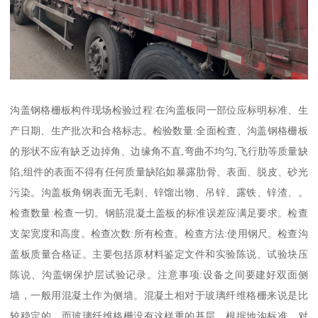
沟盖钢格栅板构件现场检验过程:在沟盖板同一部位应标明标准、生
产日期、生产批次和合格标志。检验数量:全面检查、沟盖钢格栅板
的形状不应有缺乏边掉角、边缘角不直,弯曲不均匀,飞行肋等质量缺
陷;组件的表面不得有任何质量缺陷如暴露肋骨、表面、脱皮、砂光
污染。沟盖板角钢表面无毛刺、锌馏出物、吊锌、露铁、锌渣、。
检查数量:检查一切。钢筋混凝土盖板的标准误差应满足要求。检查
支架宽度和高度。检查次数:所有检查。检查方法:使用钢尺。检查沟
盖板质量合格证。主要包括原材料鉴定文件和实验陈说、试验块压
陈说、沟盖钢保护层试验记录。注意事项:设备之间要建好双面侧
墙，一般用混凝土作为侧墙。混凝土相对于玻璃纤维格栅来说是比
较稳定的，而玻璃纤维格栅没有这样重的基层。根据地沟标准，对