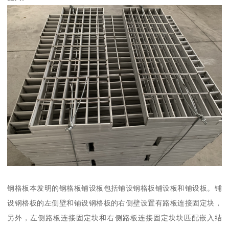
钢格板本发明的钢格板铺设板包括铺设钢格板铺设板和铺设板。铺
设钢格板的左侧壁和铺设钢格板的右侧壁设置有路板连接固定块，
另外，左侧路板连接固定块和右侧路板连接固定块块匹配嵌入结