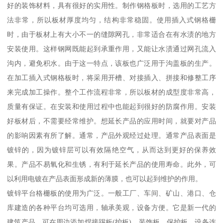
好的装饰材料，具有很好的实用性。制作钢格板时，选用的工艺方
法非常，所以板材厚度均匀，结构非常稳固。使用插入式钢格栅
时，由于板材上有大小不一的缝隙网孔，非常适合在有水渍的地方
安装使用。这样钢网既能起到承重作用，又能让水渍通过网孔流入
沟内，避免积水。由于这一特点，该板也广泛用于沟盖板的生产。
在加工插入式钢格板时，将采用开槽、对接插入、拼接和修整工序
来完成加工操作。整个工作流程非常，所以板材的成型度非常高，
质量有保证。在安装和使用过程中也能起到很好的防腐作用。安装
好板材后，不需要经常维护。想延长产品的应用时间，就要对产品
的影响因素有所了解。通常，产品外观经过处理。通常产品表面是
镀锌的，因为镀锌层可以有效隔绝空气，从而达到更好的保养效
果。产品不易氧化和生锈，有利于延长产品的使用寿命。此外，可
以利用电镀在产品表面形成新的薄膜，也可以起到维护的作用。
镀锌平台格栅板的使用为广泛。一般工厂、车间、矿山、港口、仓
库建造的各种平台均可选用，轴承美观，设备方便。它是新一代的
建筑产品。可在周边添加焊接踢板(护板)、装饰板、保护板、设备连