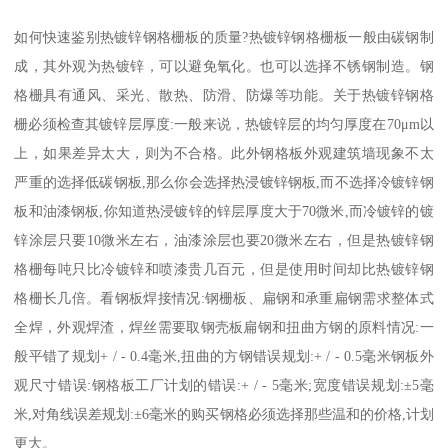
如何快速鉴别热镀锌钢格栅板的质量?热镀锌钢格栅板一般由碳钢制
成，其外观为热镀锌，可以避免氧化。也可以选择不锈钢制造。钢
格栅具有通风、采光、散热、防滑、防爆等功能。关于热镀锌钢格
栅必须检查其镀锌层厚度:一般来说，热镀锌层的均匀厚度在70μm以
上，如果差异太大，则为不合格。此外钢格板外观建筑墙现象不太
严重的选择低碳钢板,那么你会选择热浸镀锌钢板,而不选择冷镀锌钢
板和油漆钢板,你知道热浸镀锌的锌层厚度大于70微米,而冷镀锌的镀
锌涂层只要10微米左右，油漆涂层也要20微米左右，但是热镀锌钢
格栅每吨只比冷镀锌和喷漆贵几百元，但是使用时间却比热镀锌钢
格栅长几倍。看钢板焊接情况:钢栅板、扁钢和承重扁钢需求整体式
全焊，外观焊渣，焊丝需要取钢壳板扁钢和扭曲方钢的原料情况:一
般平错了规划+ / - 0.4毫米,扭曲的方钢错误规划:+ / - 0.5毫米钢板外
观尺寸错误:钢格板工厂计划的错误:+ / - 5毫米;宽度错误规划:±5毫
米,对角线误差规划:±6毫米的购买钢格必须选择那些温和的价格,计划
更大。