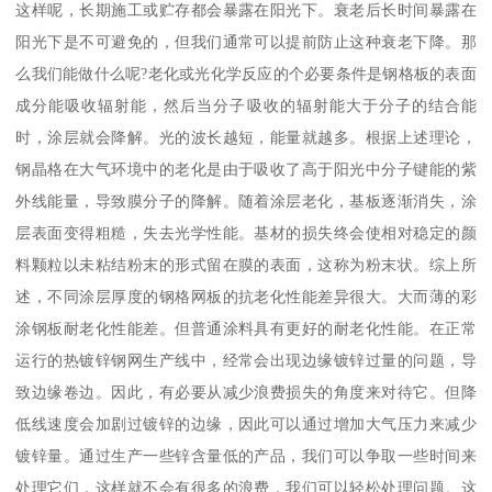
这样呢，长期施工或贮存都会暴露在阳光下。衰老后长时间暴露在
阳光下是不可避免的，但我们通常可以提前防止这种衰老下降。那
么我们能做什么呢?老化或光化学反应的个必要条件是钢格板的表面
成分能吸收辐射能，然后当分子吸收的辐射能大于分子的结合能
时，涂层就会降解。光的波长越短，能量就越多。根据上述理论，
钢晶格在大气环境中的老化是由于吸收了高于阳光中分子键能的紫
外线能量，导致膜分子的降解。随着涂层老化，基板逐渐消失，涂
层表面变得粗糙，失去光学性能。基材的损失终会使相对稳定的颜
料颗粒以未粘结粉末的形式留在膜的表面，这称为粉末状。综上所
述，不同涂层厚度的钢格网板的抗老化性能差异很大。大而薄的彩
涂钢板耐老化性能差。但普通涂料具有更好的耐老化性能。在正常
运行的热镀锌钢网生产线中，经常会出现边缘镀锌过量的问题，导
致边缘卷边。因此，有必要从减少浪费损失的角度来对待它。但降
低线速度会加剧过镀锌的边缘，因此可以通过增加大气压力来减少
镀锌量。通过生产一些锌含量低的产品，我们可以争取一些时间来
处理它们，这样就不会有很多的浪费，我们可以轻松处理问题。这