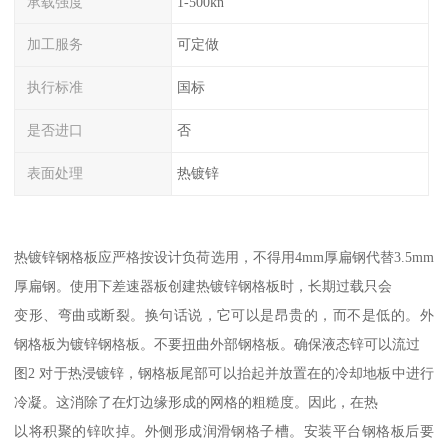
承载强度
1-500kn
加工服务
可定做
执行标准
国标
是否进口
否
表面处理
热镀锌
热镀锌钢格板应严格按设计负荷选用，不得用4mm厚扁钢代替3.5mm
厚扁钢。使用下差速器板创建热镀锌钢格板时，长期过载只会
变形、弯曲或断裂。换句话说，它可以是昂贵的，而不是低的。外
钢格板为镀锌钢格板。不要扭曲外部钢格板。确保液态锌可以流过
图2 对于热浸镀锌，钢格板尾部可以抬起并放置在的冷却地板中进行
冷凝。这消除了在灯边缘形成的网格的粗糙度。因此，在热
以将积聚的锌吹掉。外侧形成润滑钢格子槽。安装平台钢格板后要