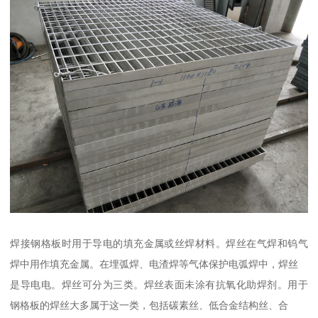
焊接钢格板时用于导电的填充金属或丝焊材料。焊丝在气焊和钨气
焊中用作填充金属。在埋弧焊、电渣焊等气体保护电弧焊中，焊丝
是导电电。焊丝可分为三类。焊丝表面未涂有抗氧化助焊剂。用于
钢格板的焊丝大多属于这一类，包括碳素丝、低合金结构丝、合