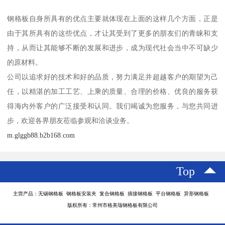
钢格板自身所具有的优点主要就体现在上面的这样几个方面，正是
由于其所具有的这些优点，才让其受到了更多的朋友们的青睐和支
持，从而让其能够不断的发展和进步，成为现代社会当中不可缺少
的原材料。
公司以追求好的技术和好的品质，努力满足并超越客户的期望为己
任，以精湛的加工工艺、上乘的质量、合理的价格、优良的服务获
得海内外客户的广泛接受和认同。我们竭诚为您服务，与您共同进
步，欢迎各界朋友莅临参观和洽谈业务。
m.glggb88.b2b168.com
Top
主营产品：无锡钢格板 钢格板安装夹 复合钢格板 插接钢格板 平台钢格板 异形钢格板
版权所有：常州市格美瑞钢格板有限公司