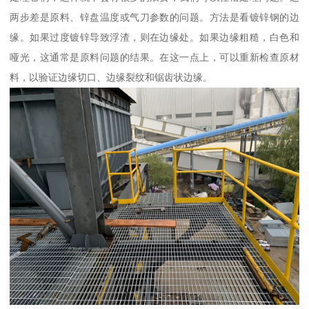
两步差是原料、锌盘温度或气刀参数的问题。方法是看镀锌钢的边
缘。如果过度镀锌导致浮渣，则在边缘处。如果边缘粗糙，白色和
哑光，这通常是原料问题的结果。在这一点上，可以重新检查原材
料，以验证边缘切口、边缘裂纹和锯齿状边缘。