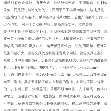
钢丝和有色金属丝。有些合金，如钴铬钨合金，不能锻造、轧制或
拉伸，而是通过铸造制造的。主要用于手工堆焊钢格板，以满足抗
高温腐蚀等功能要求。采用连铸加液和揉捏工艺生产出数米长的Co-
Cr-W焊丝，可用于自动tiG焊接，提高焊接功率、堆焊层质
铸丝有时用于钢格板的补焊。将薄钢板轧制成圆形或异型钢管，填
充一定的粉末后用焊缝药芯焊丝拉丝，或填充粉末后用无缝药芯焊
得较高的焊接和焊接功率。钢网板适应性好，试制周期短，用途和
范围不断扩大。设备夹具的选择要注意几个问题。设备夹具主要分
规格，其中常用的为A。设备夹具是根据孔径大小选择尺寸的设备夹
具。上下板用直径8mm的螺栓固定。一般情况下，孔径30mm和
具是通用设备夹具。因为这种光圈是常用的，你可以从两种类型的
光圈中选择。其次要实际了解以上斜盖的选择，材质也不同，焊接
的。在材料方面，沟道盖可以采用不锈钢制作，光泽度高，价格相
对昂贵。热浸镀锌常见，便宜美观，两种材质不同。在选择设备夹
不锈钢设备夹具或热镀锌设备夹具的时候。在上述焊接方法中，如
果是焊接，则按扁钢的方向焊接扁钢，并选择20mm ~ 3mm之间