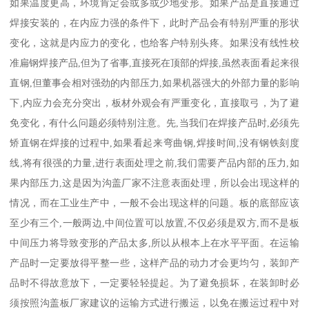
如果温度更高，环境肯定会或多或少地变形。如果产品是直接通过
焊接安装的，在内应力强的条件下，此时产品会有特别严重的形状
变化，这就是内应力的变化，也给客户特别头疼。如果没有线性校
准扁钢焊接产品,但为了省事,直接死在顶部的焊接,虽然表面看起来很
直钢,但董事会相对强劲的内部压力,如果机器强大的外部力量的影响
下,内应力会充分突出，板材外观会有严重变化，直接取弓，为了避
免变化，有什么问题必须特别注意。先,当我们在焊接产品时,必须先
矫直钢在焊接的过程中,如果看起来弯曲钢,焊接时间,没有钢铁刻度
线,将有很强的力量,进行表面处理之前,我们需要产品内部的压力,如
果内部压力,这是因为沟盖厂家不注意表面处理，所以会出现这样的
情况，而在工业生产中，一般不会出现这样的问题。板的底部应该
至少有三个,一般两边,中间位置可以放置,不仅必须是双方,而不是板
中间压力将导致变形的产品太多,所以从根本上在水平平面。在运输
产品时一定要放得平整一些，这样产品的动力才会更均匀，装卸产
品时不得故意放下，一定要轻轻提起。为了避免损坏，在装卸时必
须按照沟盖板厂家建议的运输方式进行搬运，以免在搬运过程中对