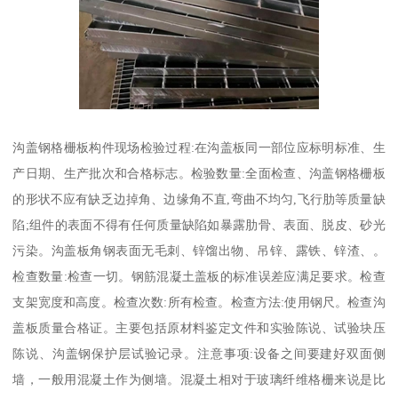
沟盖钢格栅板构件现场检验过程:在沟盖板同一部位应标明标准、生
产日期、生产批次和合格标志。检验数量:全面检查、沟盖钢格栅板
的形状不应有缺乏边掉角、边缘角不直,弯曲不均匀,飞行肋等质量缺
陷;组件的表面不得有任何质量缺陷如暴露肋骨、表面、脱皮、砂光
污染。沟盖板角钢表面无毛刺、锌馏出物、吊锌、露铁、锌渣、。
检查数量:检查一切。钢筋混凝土盖板的标准误差应满足要求。检查
支架宽度和高度。检查次数:所有检查。检查方法:使用钢尺。检查沟
盖板质量合格证。主要包括原材料鉴定文件和实验陈说、试验块压
陈说、沟盖钢保护层试验记录。注意事项:设备之间要建好双面侧
墙，一般用混凝土作为侧墙。混凝土相对于玻璃纤维格栅来说是比