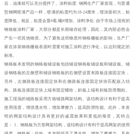
后，油漆就可以充分搅拌了。涂料粘度: 钢网生产厂家发现，与普通
型钢网喷漆产品一样，喷漆的粘度约为18-24厘米，喷涂面积大，粘
度降低，相反，粘度会显#着,曦#增加。涂料净化: 由于市场上现有的
钢格板涂料厂家，大部分都是长期储存处理，因此，其内部必然会
产生一些其他物质。为了避免这些物质对钢格栅板的影响，生产厂
家在涂装钢格栅板表面时需要对施工涂料进行净化，以达到规定的
标准。
钢格板本发明的钢格板铺设板包括铺设钢格板铺设板和铺设板。铺
设钢格板的左侧壁和铺设钢格板的右侧壁设置有路板连接固定块，
另外，左侧路板连接固定块和右侧路板连接固定块块匹配嵌入结
构。路板连接固定块上端有固定螺栓，斜板上端有斜板防滑颗粒。
施工现场的铺路板采用方格铺路网架结构。该结构设计有利于提高
使用强度，增强透水性，增加摩擦力，提高防滑性能。此外，本发
明的网架结构设计具有更好的减震效果和更低的噪音，其特点
是： 1、钢格板为方形网架结构，该结构设计有利于提高网架的使用
强度。钢格板；此外，本发明提高了透水性，增加了摩擦力，具有