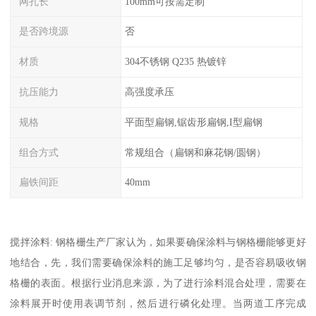
网孔长
100mm可按需定制
是否跨境源
否
材质
304不锈钢 Q235 热镀锌
抗压能力
高强度承压
规格
平面型扁钢,锯齿形扁钢,I型扁钢
组合方式
常规组合（扁钢和麻花钢/圆钢）
扁铁间距
40mm
搅拌涂料: 钢格栅生产厂家认为，如果要确保涂料与钢格栅能够更好
地结合，先，我们需要确保涂料的施工足够均匀，是否容易吸收钢
格栅的表面。根据行业消息来源，为了进行涂料混合处理，需要在
涂料展开时使用表调节剂，然后进行磷化处理。当两道工序完成