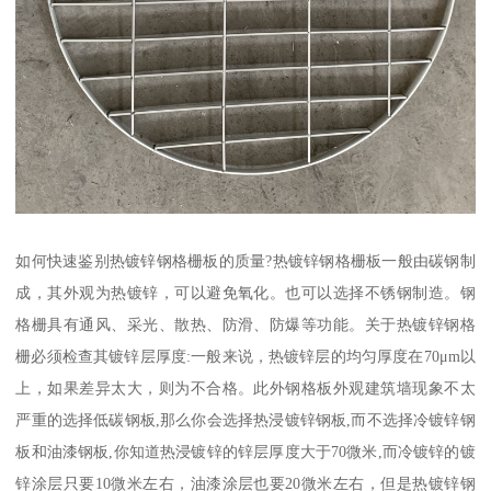
如何快速鉴别热镀锌钢格栅板的质量?热镀锌钢格栅板一般由碳钢制
成，其外观为热镀锌，可以避免氧化。也可以选择不锈钢制造。钢
格栅具有通风、采光、散热、防滑、防爆等功能。关于热镀锌钢格
栅必须检查其镀锌层厚度:一般来说，热镀锌层的均匀厚度在70μm以
上，如果差异太大，则为不合格。此外钢格板外观建筑墙现象不太
严重的选择低碳钢板,那么你会选择热浸镀锌钢板,而不选择冷镀锌钢
板和油漆钢板,你知道热浸镀锌的锌层厚度大于70微米,而冷镀锌的镀
锌涂层只要10微米左右，油漆涂层也要20微米左右，但是热镀锌钢