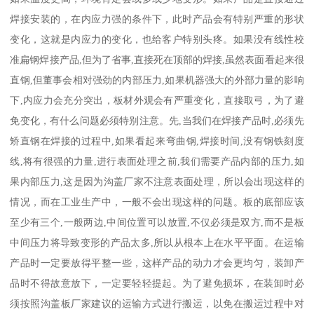
焊接安装的，在内应力强的条件下，此时产品会有特别严重的形状
变化，这就是内应力的变化，也给客户特别头疼。如果没有线性校
准扁钢焊接产品,但为了省事,直接死在顶部的焊接,虽然表面看起来很
直钢,但董事会相对强劲的内部压力,如果机器强大的外部力量的影响
下,内应力会充分突出，板材外观会有严重变化，直接取弓，为了避
免变化，有什么问题必须特别注意。先,当我们在焊接产品时,必须先
矫直钢在焊接的过程中,如果看起来弯曲钢,焊接时间,没有钢铁刻度
线,将有很强的力量,进行表面处理之前,我们需要产品内部的压力,如
果内部压力,这是因为沟盖厂家不注意表面处理，所以会出现这样的
情况，而在工业生产中，一般不会出现这样的问题。板的底部应该
至少有三个,一般两边,中间位置可以放置,不仅必须是双方,而不是板
中间压力将导致变形的产品太多,所以从根本上在水平平面。在运输
产品时一定要放得平整一些，这样产品的动力才会更均匀，装卸产
品时不得故意放下，一定要轻轻提起。为了避免损坏，在装卸时必
须按照沟盖板厂家建议的运输方式进行搬运，以免在搬运过程中对