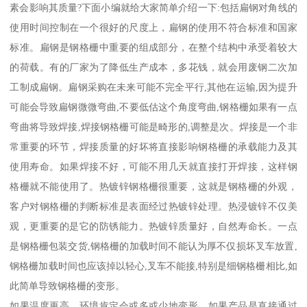
素会影响其质量?下面小编就给大家简单介绍一下:包括扁钢对角线的
使用时间控制在一个很好的尺度上，扁钢的使用不符合标准和国家
标准。扁钢是钢格栅中重要的组成部分，在整个结构中承受着较大
的荷载。有的厂家为了降低生产成本，多花钱，就会用废钢二次加
工制成扁钢。扁钢采购在未来可能不完全平行,其他在运输,因为提升
可能会导致扁钢微微弯曲,不要低估这个角度弯曲,钢格栅如果有一点
弯曲将导致焊接,焊接钢格栅可能是畸形的,调整是次。焊接是一个非
常重要的环节，焊接质量的好坏将直接影响钢格栅的承载能力及其
使用寿命。如果焊接不好，可能不用几天就直接打开焊接，这样钢
格栅就不能使用了。热镀锌钢格栅很重要，这就是钢格栅的外观，
客户对钢格栅的判断标准是表面经过热镀锌处理。热浸镀锌不仅美
观，更重要的是它的防锈能力。热镀锌质量好，自然寿命长。一点
是钢格栅包装交货,钢格栅的加载时间不能认为厚不仅损坏叉车放置,
钢格栅加载时间也应该掉以轻心,叉车不能接,特别是细钢格栅相比,如
此简单导致钢格栅的变形。
如果温度更高，环境肯定会或多或少地变形。如果产品是直接通过