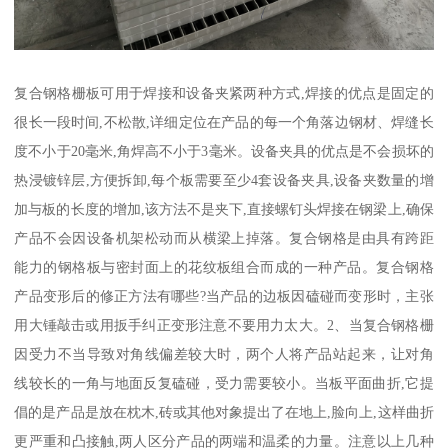
复合钢格栅板可用于焊接和设备夹紧两种方式,焊接的优点是固定的
很长一段时间,不松散,详细定位在产品的每一个角落边钢材、焊缝长
度不小于20毫米,角焊高不小于3毫米。设备夹具的优点是不会损坏的
热浸镀锌层,方便拆卸,每个板需要至少4套设备夹具,设备夹数量的增
加与板的长度的增加,该方法不是夹下,直接螺钉头焊接在钢梁上,确保
产品不会因设备机架松动而从横梁上掉落。复合钢格是由具有跨距
能力的钢格板与密封面上的花纹板组合而成的一种产品。复合钢格
产品变形后的修正方法有哪些?当产品的边板因磕碰而变形时，主张
用大锤敲击或用扳手纠正变形注意不要用力太大。2、当复合钢格栅
因受力不当导致对角线偏差较大时，两个人将产品站起来，让对角
线较长的一角与地面反复磕碰，受力需要较小。当板平面曲折,它提
倡的是产品是放在枕木,砖或其他对象提出了在地上,脸向上,这样曲折
更严重和凸接触,两人区分产品的两端和温柔的力量。注意以上几种