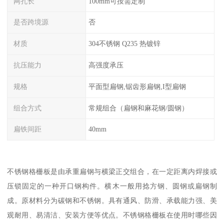
网孔长
100mm可按需定制
是否跨境源
否
材质
304不锈钢 Q235 热镀锌
抗压能力
高强度承压
规格
平面型扁钢,锯齿形扁钢,I型扁钢
组合方式
常规组合（扁钢和麻花钢/圆钢）
扁铁间距
40mm
不锈钢格栅板是由承重扁钢与横梁正交组合，在一定距离内焊接或
压锁固定的一种开口钢构件。横木一般用捻方钢、圆钢或扁钢制
成。原材料分为碳钢和不锈钢。具有通风、防滑、承载能力强、美
观耐用、易清洁、安装方便等优点。不锈钢格栅板在使用时哪些因