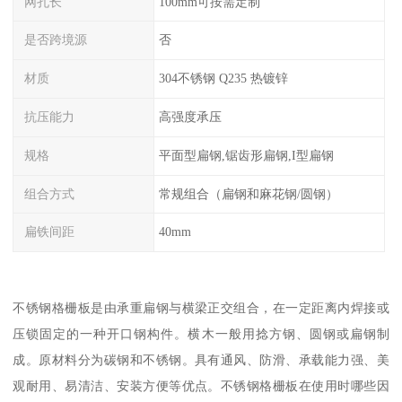
网孔长
100mm可按需定制
是否跨境源
否
材质
304不锈钢 Q235 热镀锌
抗压能力
高强度承压
规格
平面型扁钢,锯齿形扁钢,I型扁钢
组合方式
常规组合（扁钢和麻花钢/圆钢）
扁铁间距
40mm
不锈钢格栅板是由承重扁钢与横梁正交组合，在一定距离内焊接或
压锁固定的一种开口钢构件。横木一般用捻方钢、圆钢或扁钢制
成。原材料分为碳钢和不锈钢。具有通风、防滑、承载能力强、美
观耐用、易清洁、安装方便等优点。不锈钢格栅板在使用时哪些因