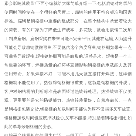
素会影响其质量?下面小编就给大家简单介绍一下:包括扁钢对角线的
使用时间控制在一个很好的尺度上，扁钢的使用不符合标准和国家
标准。扁钢是钢格栅中重要的组成部分，在整个结构中承受着较大
的荷载。有的厂家为了降低生产成本，多花钱，就会用废钢二次加
工制成扁钢。扁钢采购在未来可能不完全平行,其他在运输,因为提升
可能会导致扁钢微微弯曲,不要低估这个角度弯曲,钢格栅如果有一点
弯曲将导致焊接,焊接钢格栅可能是畸形的,调整是次。焊接是一个非
常重要的环节，焊接质量的好坏将直接影响钢格栅的承载能力及其
使用寿命。如果焊接不好，可能不用几天就直接打开焊接，这样钢
格栅就不能使用了。热镀锌钢格栅很重要，这就是钢格栅的外观，
客户对钢格栅的判断标准是表面经过热镀锌处理。热浸镀锌不仅美
观，更重要的是它的防锈能力。热镀锌质量好，自然寿命长。一点
是钢格栅包装交货,钢格栅的加载时间不能认为厚不仅损坏叉车放置,
钢格栅加载时间也应该掉以轻心,叉车不能接,特别是细钢格栅相比,如
此简单导致钢格栅的变形。
镀锌平台格栅板的使用为广泛。一般工厂、车间、矿山、港口、仓