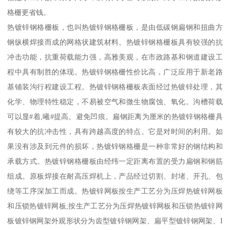
格栅更省钱。
热镀锌钢格栅板，也叫热镀锌钢格栅板，是由低碳钢扁钢和扭曲方
钢纵横焊接而成的网格状建筑材料。热镀锌钢格栅板具有较强的抗
冲击功能，抗重荷载能力强，高雅美观，在市政路基和钢道建设工
程中具有制胜的体现。热镀锌钢格栅性价比高，广泛应用于新老路
基铺装沟行程建设工程。热镀锌钢格栅板表面经过热镀锌处理，其
化学、物理特性稳定，不易被空气和微生物腐蚀、氧化。沟槽荷载
可以显#着,曦#提高。避免凹痕。扁钢距离为厘米的热镀锌钢格栅具
有较大的抗冲击性，具有跨越高度的特点。它是对时间的利用。如
果没有涉及到元件的损坏，热镀锌钢格栅是一种非常好的钢结构和
承载方式。热镀锌钢格栅板由经纬一定距离布置的受力扁钢和钢筋
组成。原板焊接在耐高压焊机上，产品经过切割、封堵、开孔、包
绕等工序深加工而成。热镀锌网板按生产工艺分为压焊热镀锌网板
和压锁热镀锌网板;按生产工艺分为压焊热镀锌网板和压锁热镀锌网
板镀锌钢网架外观形状分为齿型镀锌钢网架、扁平型镀锌钢网架、I