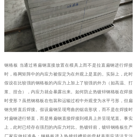
钢格板 当通过将扁钢直接放置在模具上而不是拉直扁钢进行焊接
时，格网矩阵中的内应力被假定为在外观上是直的。实际上，此时
假设在比较强的钢格板的内应力上加上了较强的外力（如高温、打
浆、捏合），内应力就会暴露出来。如何防止热镀锌钢格板在焊接
时变形？虽然钢格板在包装和运输过程中外观变为水平弓形，但扁
钢先矫直后焊接。假设扁钢呈现弯曲的锯齿形状，而不是在焊接时
对扁钢进行矫直，而是将扁钢直接焊接到模具上并呈现笔直。事实
上，此时已经存在强烈的内应力对比。热镀锌前，镀锌钢格板生产
厂家应做好准备：钢格板进入热镀锌槽前的母材表面应清洁无污