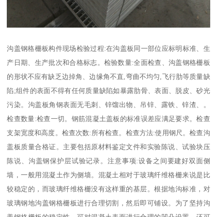
沟盖钢格栅板构件现场检验过程:在沟盖板同一部位应标明标准、生
产日期、生产批次和合格标志。检验数量:全面检查、沟盖钢格栅板
的形状不应有缺乏边掉角、边缘角不直,弯曲不均匀,飞行肋等质量缺
陷;组件的表面不得有任何质量缺陷如暴露肋骨、表面、脱皮、砂光
污染。沟盖板角钢表面无毛刺、锌馏出物、吊锌、露铁、锌渣、。
检查数量:检查一切。钢筋混凝土盖板的标准误差应满足要求。检查
支架宽度和高度。检查次数:所有检查。检查方法:使用钢尺。检查沟
盖板质量合格证。主要包括原材料鉴定文件和实验陈说、试验块压
陈说、沟盖钢保护层试验记录。注意事项:设备之间要建好双面侧
墙，一般用混凝土作为侧墙。混凝土相对于玻璃纤维格栅来说是比
较稳定的，而玻璃纤维格栅没有这样重的基层。根据地沟标准，对
玻璃钢地沟盖钢格栅板进行合理切割，然后即可铺设。为了坚持沟
盖钢格栅板的稳定性，可对混凝土表面进行合理的凹凸设置。还可