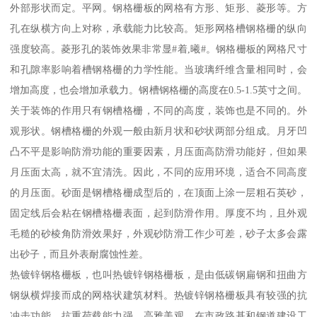
外部形状而定。平网。钢格栅板的网格有方形、矩形、菱形等。方
孔在纵横方向上对称，承载能力比较高。矩形网格槽钢格栅的纵向
强度较高。菱形孔的装饰效果非常显#着,曦#。钢格栅板的网格尺寸
和孔隙率影响着槽钢格栅的力学性能。当玻璃纤维含量相同时，会
增加高度，也会增加承载力。钢槽钢格栅的高度在0.5-1.5英寸之间。
关于装饰的作用只有钢槽格栅，不同的高度，装饰也是不同的。外
观形状。钢槽格栅的外观一般由新月状和砂状两部分组成。月牙凹
凸不平是影响防滑功能的重要因素，月压面高防滑功能好，但如果
月压面太高，就不宜清洗。因此，不同的应用环境，适合不同高度
的月压面。砂面是钢槽格栅成型后的，在顶面上涂一层粗石英砂，
固定线后会粘在钢槽格栅表面，起到防滑作用。厚度不均，且外观
毛糙的砂棱角防滑效果好，外观砂防滑工作少可差，砂子太多会露
出砂子，而且外表耐腐蚀性差。
热镀锌钢格栅板，也叫热镀锌钢格栅板，是由低碳钢扁钢和扭曲方
钢纵横焊接而成的网格状建筑材料。热镀锌钢格栅板具有较强的抗
冲击功能，抗重荷载能力强，高雅美观，在市政路基和钢道建设工