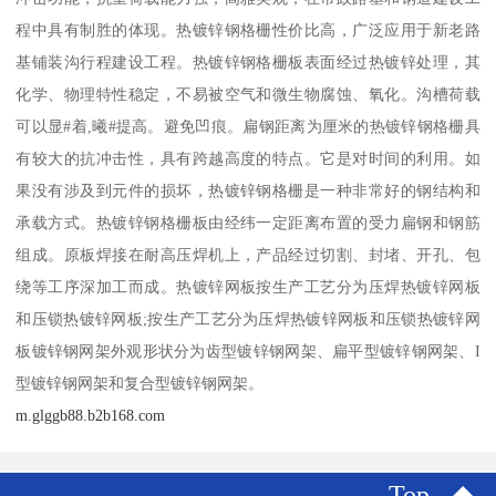
程中具有制胜的体现。热镀锌钢格栅性价比高，广泛应用于新老路
基铺装沟行程建设工程。热镀锌钢格栅板表面经过热镀锌处理，其
化学、物理特性稳定，不易被空气和微生物腐蚀、氧化。沟槽荷载
可以显#着,曦#提高。避免凹痕。扁钢距离为厘米的热镀锌钢格栅具
有较大的抗冲击性，具有跨越高度的特点。它是对时间的利用。如
果没有涉及到元件的损坏，热镀锌钢格栅是一种非常好的钢结构和
承载方式。热镀锌钢格栅板由经纬一定距离布置的受力扁钢和钢筋
组成。原板焊接在耐高压焊机上，产品经过切割、封堵、开孔、包
绕等工序深加工而成。热镀锌网板按生产工艺分为压焊热镀锌网板
和压锁热镀锌网板;按生产工艺分为压焊热镀锌网板和压锁热镀锌网
板镀锌钢网架外观形状分为齿型镀锌钢网架、扁平型镀锌钢网架、I
型镀锌钢网架和复合型镀锌钢网架。
m.glggb88.b2b168.com
Top