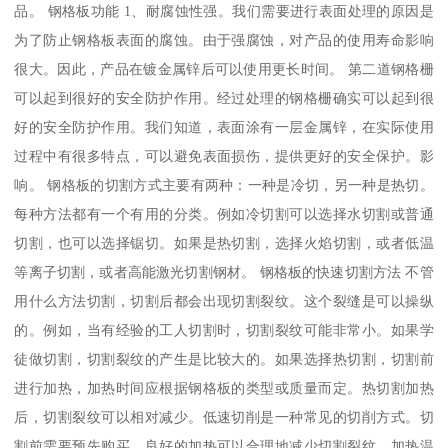
品。 钢格板功能 1、耐腐蚀性强。我们需要进行表面处理的原因是
为了防止钢格板表面的腐蚀。由于强腐蚀，对产品的使用寿命影响
很大。因此，产品在镀金属锌后可以使用更长时间。 第二道钢格栅
可以起到很好的安全防护作用。经过处理的钢格栅确实可以起到很
好的安全防护作用。我们知道，表面涂有一层金属锌，在实际使用
过程中有很多特点，可以避免表面损伤，提供更好的安全保护。影
响。 钢格板的切割方式主要有两种：一种是冷切，另一种是热切。
每种方法都有一个有用的分类。例如冷切割可以选择水切割或普通
切割，也可以选择锯切。如果是热切割，选择火焰切割，或者低温
等离子切割，或者高能激光切割钢材。 钢格板的快速切割方法 不管
用什么方法切割，切割后都会出现切割裂纹。这个裂缝是可以操纵
的。例如，当有经验的工人切割时，切割裂纹可能非常小。如果学
徒做切割，切割裂纹的产生是比较大的。如果选择热切割，切割前
进行加热，加热时间应根据钢格板的类型或质量而定。热切割加热
后，切割裂纹可以相对减少。低速切削是一种常见的切削方式。切
割前需要预先购买。良好的加热可以合理地减少切割裂纹。加热温