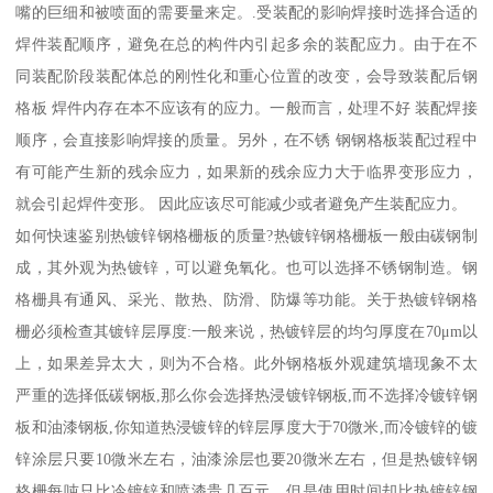
嘴的巨细和被喷面的需要量来定。.受装配的影响焊接时选择合适的
焊件装配顺序，避免在总的构件内引起多余的装配应力。由于在不
同装配阶段装配体总的刚性化和重心位置的改变，会导致装配后钢
格板 焊件内存在本不应该有的应力。一般而言，处理不好 装配焊接
顺序，会直接影响焊接的质量。另外，在不锈 钢钢格板装配过程中
有可能产生新的残余应力，如果新的残余应力大于临界变形应力，
就会引起焊件变形。 因此应该尽可能减少或者避免产生装配应力。
如何快速鉴别热镀锌钢格栅板的质量?热镀锌钢格栅板一般由碳钢制
成，其外观为热镀锌，可以避免氧化。也可以选择不锈钢制造。钢
格栅具有通风、采光、散热、防滑、防爆等功能。关于热镀锌钢格
栅必须检查其镀锌层厚度:一般来说，热镀锌层的均匀厚度在70μm以
上，如果差异太大，则为不合格。此外钢格板外观建筑墙现象不太
严重的选择低碳钢板,那么你会选择热浸镀锌钢板,而不选择冷镀锌钢
板和油漆钢板,你知道热浸镀锌的锌层厚度大于70微米,而冷镀锌的镀
锌涂层只要10微米左右，油漆涂层也要20微米左右，但是热镀锌钢
格栅每吨只比冷镀锌和喷漆贵几百元，但是使用时间却比热镀锌钢