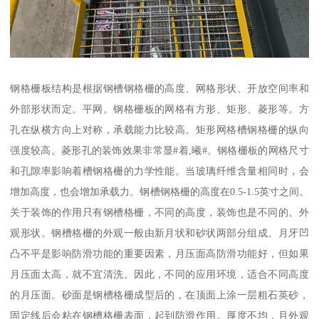
钢格栅板结构是根据钢槽钢格栅的高度、网格形状、开放空间率和
外部形状而定。平网。钢格栅板的网格有方形、矩形、菱形等。方
孔在纵横方向上对称，承载能力比较高。矩形网格槽钢格栅的纵向
强度较高。菱形孔的装饰效果非常显#着,曦#。钢格栅板的网格尺寸
和孔隙率影响着槽钢格栅的力学性能。当玻璃纤维含量相同时，会
增加高度，也会增加承载力。钢槽钢格栅的高度在0.5-1.5英寸之间。
关于装饰的作用只有钢槽格栅，不同的高度，装饰也是不同的。外
观形状。钢槽格栅的外观一般由新月状和砂状两部分组成。月牙凹
凸不平是影响防滑功能的重要因素，月压面高防滑功能好，但如果
月压面太高，就不宜清洗。因此，不同的应用环境，适合不同高度
的月压面。砂面是钢槽格栅成型后的，在顶面上涂一层粗石英砂，
固定线后会粘在钢槽格栅表面，起到防滑作用。厚度不均，且外观