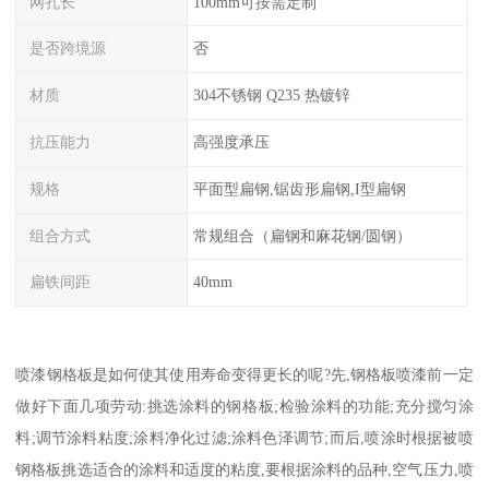
网孔长
100mm可按需定制
是否跨境源
否
材质
304不锈钢 Q235 热镀锌
抗压能力
高强度承压
规格
平面型扁钢,锯齿形扁钢,I型扁钢
组合方式
常规组合（扁钢和麻花钢/圆钢）
扁铁间距
40mm
喷漆钢格板是如何使其使用寿命变得更长的呢?先,钢格板喷漆前一定
做好下面几项劳动:挑选涂料的钢格板;检验涂料的功能;充分搅匀涂
料;调节涂料粘度;涂料净化过滤;涂料色泽调节;而后,喷涂时根据被喷
钢格板挑选适合的涂料和适度的粘度,要根据涂料的品种,空气压力,喷