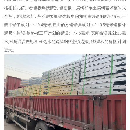
格栅长几倍。看钢板焊接情况:钢栅板、扁钢和承重扁钢需求整体式
全焊，外观焊渣，焊丝需要取钢壳板扁钢和扭曲方钢的原料情况:一
般平错了规划+ / - 0.4毫米,扭曲的方钢错误规划:+ / - 0.5毫米钢板外
观尺寸错误:钢格板工厂计划的错误:+ / - 5毫米;宽度错误规划:±5毫
米,对角线误差规划:±6毫米的购买钢格必须选择那些温和的价格,计划
更大。