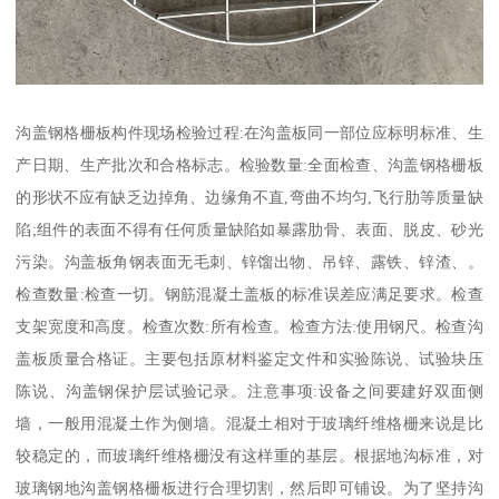
沟盖钢格栅板构件现场检验过程:在沟盖板同一部位应标明标准、生
产日期、生产批次和合格标志。检验数量:全面检查、沟盖钢格栅板
的形状不应有缺乏边掉角、边缘角不直,弯曲不均匀,飞行肋等质量缺
陷;组件的表面不得有任何质量缺陷如暴露肋骨、表面、脱皮、砂光
污染。沟盖板角钢表面无毛刺、锌馏出物、吊锌、露铁、锌渣、。
检查数量:检查一切。钢筋混凝土盖板的标准误差应满足要求。检查
支架宽度和高度。检查次数:所有检查。检查方法:使用钢尺。检查沟
盖板质量合格证。主要包括原材料鉴定文件和实验陈说、试验块压
陈说、沟盖钢保护层试验记录。注意事项:设备之间要建好双面侧
墙，一般用混凝土作为侧墙。混凝土相对于玻璃纤维格栅来说是比
较稳定的，而玻璃纤维格栅没有这样重的基层。根据地沟标准，对
玻璃钢地沟盖钢格栅板进行合理切割，然后即可铺设。为了坚持沟