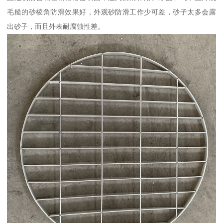
毛糙的砂棱角防滑效果好，外观砂防滑工作少可差，砂子太多会露
出砂子，而且外表耐腐蚀性差。