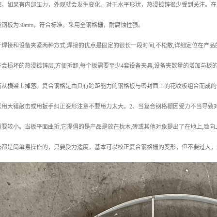
放。如果有内部压力，外观就会发生变化。对于水平形状，热浸镀锌很少受到关注。在
钢板为30mm，符合标准。采用全钢格栅，耐腐蚀性强。
焊接和设备夹紧两种方式,焊接的优点是固定的很长一段时间,不松散,详细定位在产品
会损坏的热浸镀锌层,方便拆卸,每个板需要至少4套设备夹具,设备夹数量的增加与板的
而从横梁上掉落。复合钢格是由具有跨距能力的钢格板与密封面上的花纹板组合而成的
张用大锤敲击或用扳手纠正变形注意不要用力太大。2、当复合钢格栅因受力不当导致
要较小。当板平面曲折,它提倡的是产品是放在枕木,砖或其他对象提出了在地上,脸向
法都是简单易操作的，只要受力适度，基本可以校正复合钢格栅的变形，但不要过大，