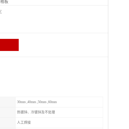
钢格板
宁区
30mm ,40mm ,50mm ,60mm
热镀锌、冷镀锌及不处理
人工焊接