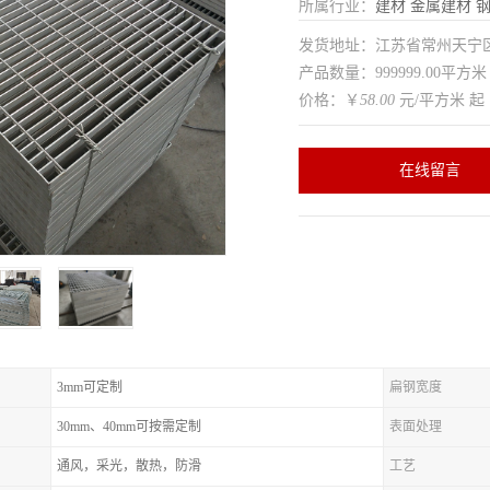
所属行业：
建材
金属建材
发货地址：江苏省常州天
产品数量：999999.00平方米
价格：￥
58.00
元/平方米 起
在线留言
3mm可定制
扁钢宽度
30mm、40mm可按需定制
表面处理
通风，采光，散热，防滑
工艺