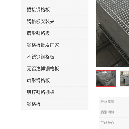
插接钢格板
钢格板安装夹
扇形钢格板
钢格板批发厂家
不锈钢钢格板
无锡逸博钢格板
齿形钢格板
镀锌钢格栅板
板材厚度
钢格板
扁钢间距
钢格栅板
产品特点
水沟盖板