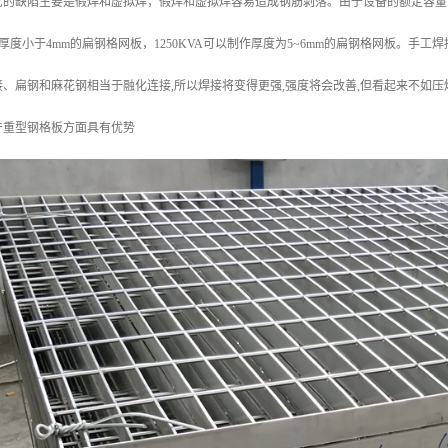
艺的缺陷主要是假焊和虚拟焊，假焊和虚拟焊容易造成钢筋剥落。由于设备的额定容量
制作厚度小于4mm的扁钢格网板，1250KVA可以制作厚度为5~6mm的扁钢格网板。手
、扁钢和麻花钢相当于融化连接,所以焊接将变得更强,强度将会改善,但看起来不如
产重型钢格板方面具有优势