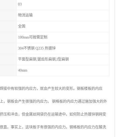
03
物流运输
全国
100mm可按需定制
304不锈钢 Q235 热镀锌
平面型扁钢,锯齿形扁钢,I型扁钢
40mm
焊接中有较强的内应力，就会产生较大的变形。钢板楼板的内应
上，钢板会产生很强的内应力。 钢格板的内应力通过施加强大的外
挤压和冲击，但金属丝网袋仍在运输途中。如何防止热镀锌钢网变
很直。事实上，这块板子有很强的内应力。钢格板的内应力在酸洗