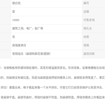
银白色
编号
是
运输
10000
可售卖地
建筑工地、电厂、船厂等
网孔长
否
材质
高强度承压
规格
常规组合（扁钢和麻花钢/圆钢）
扁铁间距
形：当钢格板用热镀锌钢处理时，其变形随温度而变化。形状现象，如果格栅板在后续
接的，则扁钢没有被拉直，但是当扁钢直接焊接到模具上时，扁钢就显得笔直了。事实
、挤压）暴露出来，格子看起来像一个水平拱形。尽管它们已经受到保护以免受冲击、
，使扁钢平直。扁钢弯曲时，焊接时扁钢不矫直，但扁钢矫直。焊接到模具上时看起来