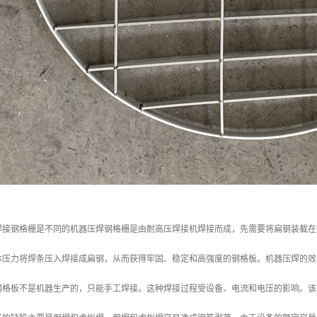
焊接钢格栅是不同的机器压焊钢格栅是由耐高压焊接机焊接而成，先需要将扁钢装载在
体压力将焊条压入焊接成扁钢，从而获得牢固、稳定和高强度的钢格板。机器压焊的效率
钢格板不是机器生产的，只能手工焊接。这种焊接过程受设备、电流和电压的影响。该