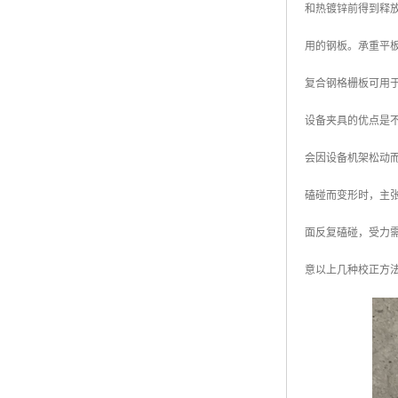
和热镀锌前得到释
广东钢格板
用的钢板。承重平板
广西钢格板
复合钢格栅板可用于
云南钢格板
设备夹具的优点是不
湖南钢格板
会因设备机架松动
湖北钢格板
磕碰而变形时，主
江西钢格板
面反复磕碰，受力需
山西钢格板
意以上几种校正方
上海钢格板
南京钢格板
苏州钢格板