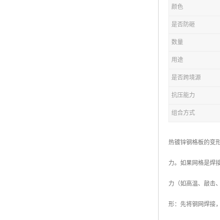
颜色
复合钢格板
是否防砸
热浸锌钢格板
数量
钢格板厂家
用途
热镀锌钢格板
是否跨境源
抗压能力
江苏钢格板
组合方式
浙江钢格板
山东钢格板
热镀锌钢格板的变
福建钢格板
力。如果网格是焊
安徽钢格板
力（如高温、敲击
河南钢格板
形：先将钢网焊接
陕西钢格板