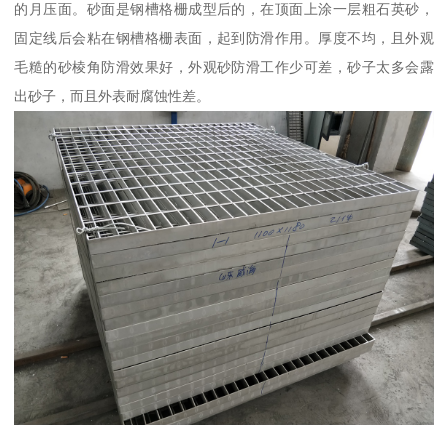
的月压面。砂面是钢槽格栅成型后的，在顶面上涂一层粗石英砂，
固定线后会粘在钢槽格栅表面，起到防滑作用。厚度不均，且外观
毛糙的砂棱角防滑效果好，外观砂防滑工作少可差，砂子太多会露
出砂子，而且外表耐腐蚀性差。