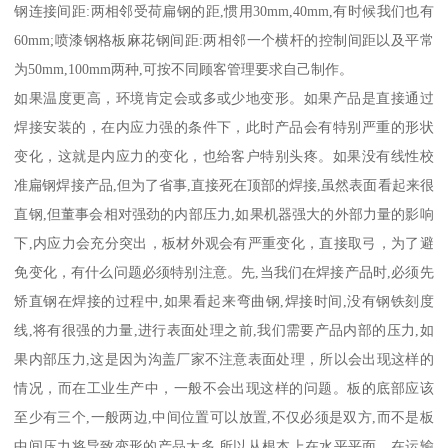
钢连接间距:两相邻受荷扁钢的距,惯用30mm,40mm,有时候我们也有
60mm;喷漆钢格板麻花钢间距:两相邻一个横杆的控制间距以及平常
为50mm,100mm两种,可按不同顾客管理要求自己制作。
如果温度更高，环境肯定会或多或少地变形。如果产品是直接通过
焊接安装的，在内应力强的条件下，此时产品会有特别严重的形状
变化，这就是内应力的变化，也给客户特别头疼。如果没有线性校
准扁钢焊接产品,但为了省事,直接死在顶部的焊接,虽然表面看起来很
直钢,但董事会相对强劲的内部压力,如果机器强大的外部力量的影响
下,内应力会充分突出，板材外观会有严重变化，直接取弓，为了避
免变化，有什么问题必须特别注意。先,当我们在焊接产品时,必须先
矫直钢在焊接的过程中,如果看起来弯曲钢,焊接时间,没有钢铁刻度
线,将有很强的力量,进行表面处理之前,我们需要产品内部的压力,如
果内部压力,这是因为沟盖厂家不注意表面处理，所以会出现这样的
情况，而在工业生产中，一般不会出现这样的问题。板的底部应该
至少有三个,一般两边,中间位置可以放置,不仅必须是双方,而不是板
中间压力将导致变形的产品太多,所以从根本上在水平平面。在运输