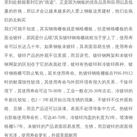
里到处都能看到它的“痕迹”。正是因为钢板的优良品质和应用以及低
廉的价格，所以才会让越来越多的人爱上钢板这类建材，他们会疯
狂的去购买
我们可能不知道，其实钢格栅板就是钢格栅板，但是钢格栅板的表
面会镀锌，原因是什么呢?其实镀锌钢格栅就相当于穿上了，使用寿
命可以长达几十年。如果钢板未镀锌，其表面容易生锈，使用寿命
不长。镀锌产品的外观不仅美观，而且讲究。镀锌钢网架和未镀锌
钢网架的区别在于它的表面处理，镀锌有热镀锌和冷镀锌两种。镀
锌钢格栅可防止氧化，延长使用寿命。热镀锌钢格栅板在PH6-PH12
时的耐腐蚀性较强，其使用寿命与外部环境有很大的关系，干燥环
境下，其使用寿命可达70-80年，工业一般在20-30年左右。冷镀锌的
年龄比较短，也2 ~ 3年就开始出现生锈的现象。不镀锌不仅外观粗
糙、丑陋，而且产品还可以涂漆、表面不处理等集中方式。热镀锌
台阶板使用寿命长，可达40-70年。冷镀锌沟盖的长度为3年。喷漆钢
格栅5-7年。未镀锌的产品表面容易发黑、生锈，而且镀锌的表面很
有光泽，使用寿命更长，外观美观耐用