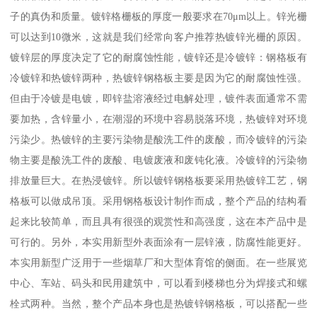
子的真伪和质量。镀锌格栅板的厚度一般要求在70μm以上。锌光栅
可以达到10微米，这就是我们经常向客户推荐热镀锌光栅的原因。
镀锌层的厚度决定了它的耐腐蚀性能，镀锌还是冷镀锌：钢格板有
冷镀锌和热镀锌两种，热镀锌钢格板主要是因为它的耐腐蚀性强。
但由于冷镀是电镀，即锌盐溶液经过电解处理，镀件表面通常不需
要加热，含锌量小，在潮湿的环境中容易脱落环境，热镀锌对环境
污染少。热镀锌的主要污染物是酸洗工件的废酸，而冷镀锌的污染
物主要是酸洗工件的废酸、电镀废液和废钝化液。冷镀锌的污染物
排放量巨大。在热浸镀锌。所以镀锌钢格板要采用热镀锌工艺，钢
格板可以做成吊顶。采用钢格板设计制作而成，整个产品的结构看
起来比较简单，而且具有很强的观赏性和高强度，这在本产品中是
可行的。另外，本实用新型外表面涂有一层锌液，防腐性能更好。
本实用新型广泛用于一些烟草厂和大型体育馆的侧面。在一些展览
中心、车站、码头和民用建筑中，可以看到楼梯也分为焊接式和螺
栓式两种。当然，整个产品本身也是热镀锌钢格板，可以搭配一些