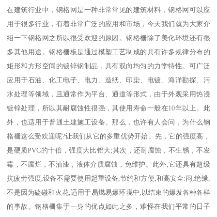
在建筑行业中，钢格网是一种非常常见的建筑材料，钢格网可以应
用于很多行业，有着非常广泛的应用和市场，今天我们就为大家介
绍一下钢格网之所以很受欢迎的原因。钢格栅除了美化环境还有很
多其他用途。钢格栅板是通过模塑工艺制成的具有许多规律分布的
矩形和方形空间的镀锌钢制品，具有双向均匀的力学特性。可广泛
应用于石油、化工电子、电力、造纸、印染、电镀、海洋勘探、污
水处理等领域，且通常作为平台、通道等形式，由于外观采用热浸
镀锌处理，所以其耐腐蚀性很强，其使用寿命一般在10年以上。此
外，也适用于普通土建施工设备。那么，也许有人会问，为什么钢
格栅这么受欢迎呢?让我们从它的多重优势开始。先，它的强度高，
是硬质PVC的十倍，强度大比铝大;其次，还耐腐蚀，不生锈，不发
霉，不腐烂，不油漆，液体介质腐蚀，免维护。此外,它还具有超级
抗疲劳强度,设备不需要使用起重设备,节约和方便,和高安全:闷,绝缘,
不是因为磕碰和火花,适用于易燃易爆环境中,以结束的爆发各种各样
的事故。钢格栅集于一身的优点如此之多，难怪在我们平常的日子