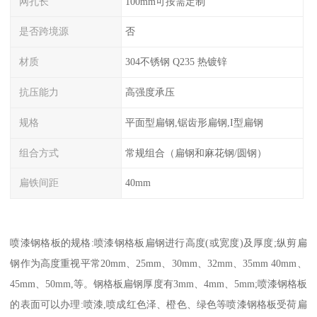
网孔长
100mm可按需定制
是否跨境源
否
材质
304不锈钢 Q235 热镀锌
抗压能力
高强度承压
规格
平面型扁钢,锯齿形扁钢,I型扁钢
组合方式
常规组合（扁钢和麻花钢/圆钢）
扁铁间距
40mm
喷漆钢格板的规格:喷漆钢格板扁钢进行高度(或宽度)及厚度;纵剪扁
钢作为高度重视平常20mm、25mm、30mm、32mm、35mm 40mm、
45mm、50mm,等。钢格板扁钢厚度有3mm、4mm、5mm;喷漆钢格板
的表面可以办理:喷漆,喷成红色泽、橙色、绿色等喷漆钢格板受荷扁