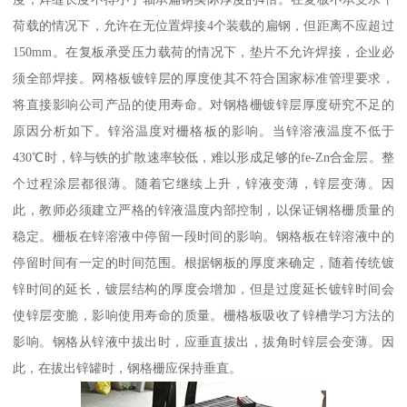
荷载的情况下，允许在无位置焊接4个装载的扁钢，但距离不应超过
150mm。在复板承受压力载荷的情况下，垫片不允许焊接，企业必
须全部焊接。网格板镀锌层的厚度使其不符合国家标准管理要求，
将直接影响公司产品的使用寿命。对钢格栅镀锌层厚度研究不足的
原因分析如下。锌浴温度对栅格板的影响。当锌溶液温度不低于
430℃时，锌与铁的扩散速率较低，难以形成足够的fe-Zn合金层。整
个过程涂层都很薄。随着它继续上升，锌液变薄，锌层变薄。因
此，教师必须建立严格的锌液温度内部控制，以保证钢格栅质量的
稳定。栅板在锌溶液中停留一段时间的影响。钢格板在锌溶液中的
停留时间有一定的时间范围。根据钢板的厚度来确定，随着传统镀
锌时间的延长，镀层结构的厚度会增加，但是过度延长镀锌时间会
使锌层变脆，影响使用寿命的质量。栅格板吸收了锌槽学习方法的
影响。钢格从锌液中拔出时，应垂直拔出，拔角时锌层会变薄。因
此，在拔出锌罐时，钢格栅应保持垂直。