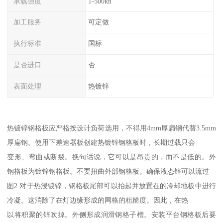
承载强度
1-500kn
加工服务
可定做
执行标准
国标
是否进口
否
表面处理
热镀锌
热镀锌钢格板应严格按设计负荷选用，不得用4mm厚扁钢代替3.5mm
厚扁钢。使用下差速器板创建热镀锌钢格板时，长期过载只会
变形、弯曲或断裂。换句话说，它可以是昂贵的，而不是低的。外
钢格板为镀锌钢格板。不要扭曲外部钢格板。确保液态锌可以流过
图2 对于热浸镀锌，钢格板尾部可以抬起并放置在的冷却地板中进行
冷凝。这消除了在灯边缘形成的网格的粗糙度。因此，在热
以将积聚的锌吹掉。外侧形成润滑钢格子槽。安装平台钢格板后要