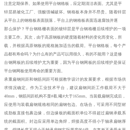
注意定期保养。如果使用平台钢格板，应定期清洁表面。尤其是平
锌层易被化工厂、强酸强碱破坏。钢格板本身并不昂贵。随着锌层
从平台上的钢格板表面脱落，平台上的钢格板表面迅速腐蚀并逐
那么保护？平台钢格栅表面的镀锌层是平台钢格栅后续维护的一项
主要工作。其次，由于高原钢板的硬度随着材料的变化而变化，所
载，并根据高原钢板的规格施加适当的载荷。平台钢格板，每个产
品都有寿命吗？为什么有的产品可以用很久，有的不能用？这是修
台钢网板的后续维护尤为重要，因为平台钢网板的后续维护是保证
平台钢网板使用寿命的重要方面。
承重扁钢间距和钢筋间距可根据教学设计的发展要求，根据市场供
求情况确定。作为工业技术平台，建议扁钢间距工作载荷不大于
40mm，钢筋间距机构不显#着,曦#大于165mm。当装载扁钢完成后，
应使用与装载扁钢规格相同的扁钢包边。在场合，可采用不同型材
或肋板直接包裹边缘，但边缘板的截面积单位不得超过扁钢承载系
统的截面积。封边应采用单边角焊，焊接高度不得小于轴承扁钢厚
度，焊缝长度不得小于轴承扁钢实际厚度的4倍。在复板不承受水平