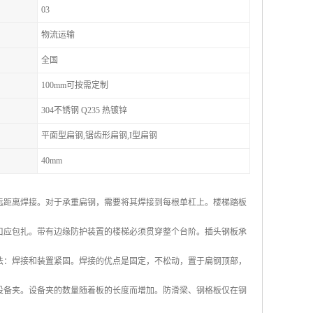
03
物流运输
全国
100mm可按需定制
304不锈钢 Q235 热镀锌
平面型扁钢,锯齿形扁钢,I型扁钢
40mm
远距离焊接。对于承重扁钢，需要将其焊接到每根单杠上。楼梯踏板
开口应包扎。带有边缘防护装置的楼梯必须贯穿整个台阶。插头钢板承
方法：焊接和装置紧固。焊接的优点是固定，不松动，置于扁钢顶部，
 套设备夹。设备夹的数量随着板的长度而增加。防滑梁、钢格板仅在钢