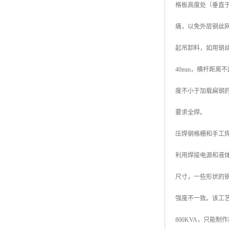
格板高度处（垂直
广东钢格板
痛，以免外层钢丝
广西钢格板
起吊卸料，如用钢
云南钢格板
40mm，横杆距离
湖南钢格板
度不小于加载扁钢的
湖北钢格板
要求全焊。
江西钢格板
压焊钢格栅和手工
山西钢格板
利用焊接电源和液
上海钢格板
尺寸，一些形状的
南京钢格板
强度不一致。该工
苏州钢格板
800KVA，只能