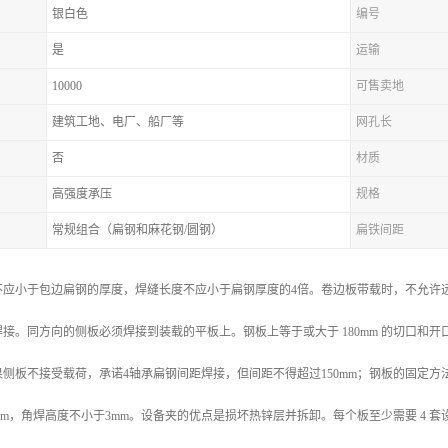
银白色
编号
是
运输
10000
可售卖地
建筑工地、电厂、船厂等
网孔长
否
材质
高强度承压
规格
常规组合（扁钢和麻花钢/圆钢）
扁铁间距
不应小于包边扁钢的厚度，焊缝长度不应小于扁钢厚度的4倍。卷边板带载时，不允许
接。同方向的侧板必须焊接到装载的平板上。钢板上等于或大于 180mm 的切口和
侧板不接受载荷，承诺4轴承扁钢间距焊接，但间距不得超过150mm；钢板的固定
mm，角焊高度不小于3mm。设备夹的优点是损坏热锌层并拆卸。每个板至少需要 4