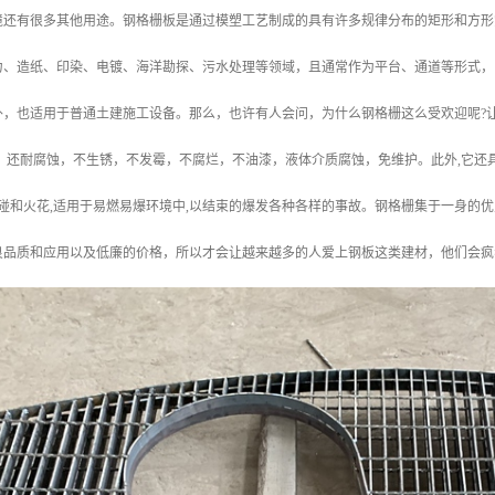
境还有很多其他用途。钢格栅板是通过模塑工艺制成的具有许多规律分布的矩形和方形
力、造纸、印染、电镀、海洋勘探、污水处理等领域，且通常作为平台、通道等形式，
外，也适用于普通土建施工设备。那么，也许有人会问，为什么钢格栅这么受欢迎呢?
，还耐腐蚀，不生锈，不发霉，不腐烂，不油漆，液体介质腐蚀，免维护。此外,它还具
磕碰和火花,适用于易燃易爆环境中,以结束的爆发各种各样的事故。钢格栅集于一身的
良品质和应用以及低廉的价格，所以才会让越来越多的人爱上钢板这类建材，他们会疯