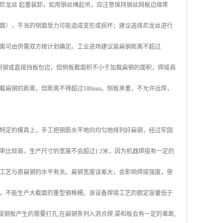
尼龙丝 起重装卸，如用钢丝绳起吊，应注意保持钢丝网板边缘疼
面），不当的侧面受力可能造成变形或损坏；建议选择尼龙丝进行
离可由供需双方按计划确定。工业进场建议装扁钢距离不超过
可用钢或直接挡板包边，但侧板截面积不小于加载扁钢的面积，焊接高
载扁钢的距离，但距离不得超过180mm。侧板承重，不允许远焊，
特定的模具上，手工把钢筋水平地向均匀地排列好扁钢，经过牢固
比较高，生产尺寸的宽度不会超过1.2米，因为机器焊接有一定的
工艺与原扁钢的水平有关。扁钢宽度误差大，会影响焊接强度，使
，不能生产大截面的重型钢格栅。该设备焊接工艺的额定容量低于
工焊接钢板产生的需要打孔,在扁钢条列入洞点焊,梁和板会有一定的差距,