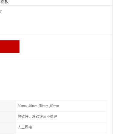
钢格板
宁区
30mm ,40mm ,50mm ,60mm
热镀锌、冷镀锌及不处理
人工焊接