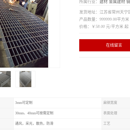
所属行业：
建材
金属建材
发货地址：江苏省常州天
产品数量：999999.00平方米
价格：￥
58.00
元/平方米 起
在线留言
3mm可定制
扁钢宽度
30mm、40mm可按需定制
表面处理
通风，采光，散热，防滑
工艺