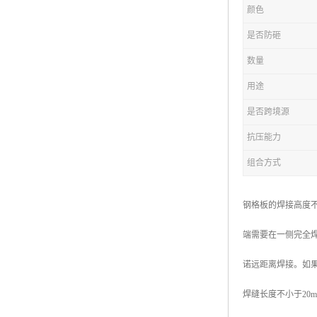
颜色
复合钢格板
是否防砸
热浸锌钢格板
数量
钢格板厂家
用途
热镀锌钢格板
是否跨境源
抗压能力
江苏钢格板
组合方式
浙江钢格板
山东钢格板
钢格板的焊接高度
福建钢格板
端需要在一侧完全焊
安徽钢格板
诺远距离焊接。如果
河南钢格板
焊缝长度不小于20
陕西钢格板