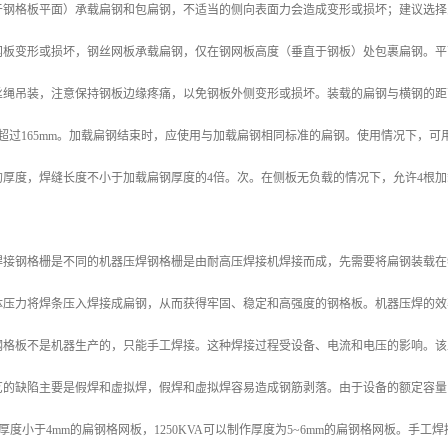
于钢格板平面）承载扁钢和包扁钢，不适当的侧向表面力会造成变形或损坏；建议选择
网板变形或损坏，钢丝网板承载扁钢，仅在钢网板高度（垂直于钢板）处包裹扁钢。平
丝绳吊装，注意保持钢板边缘疼痛，以免钢板外侧变形或损坏。装载的扁钢与横钢的距
不超过165mm。加载扁钢结束时，应使用与加载扁钢相同标准的扁钢。使用情况下，
厚度，焊缝长度不小于加载扁钢厚度的4倍。次。在侧板无负载的情况下，允许4根加
焊接钢格栅是不同的机器压焊钢格栅是由耐高压焊接机焊接而成，先需要将扁钢装载在
体压力将焊条压入焊接成扁钢，从而获得牢固、稳定和高强度的钢格板。机器压焊的效率
钢格板不是机器生产的，只能手工焊接。这种焊接过程受设备、电流和电压的影响。该
艺的缺陷主要是假焊和虚拟焊，假焊和虚拟焊容易造成钢筋剥落。由于设备的额定容量
制作厚度小于4mm的扁钢格网板，1250KVA可以制作厚度为5~6mm的扁钢格网板。手