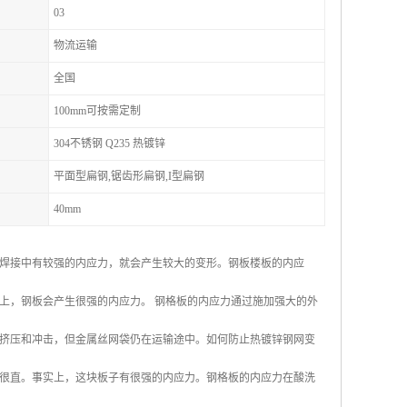
03
物流运输
全国
100mm可按需定制
304不锈钢 Q235 热镀锌
平面型扁钢,锯齿形扁钢,I型扁钢
40mm
焊接中有较强的内应力，就会产生较大的变形。钢板楼板的内应
上，钢板会产生很强的内应力。 钢格板的内应力通过施加强大的外
挤压和冲击，但金属丝网袋仍在运输途中。如何防止热镀锌钢网变
很直。事实上，这块板子有很强的内应力。钢格板的内应力在酸洗