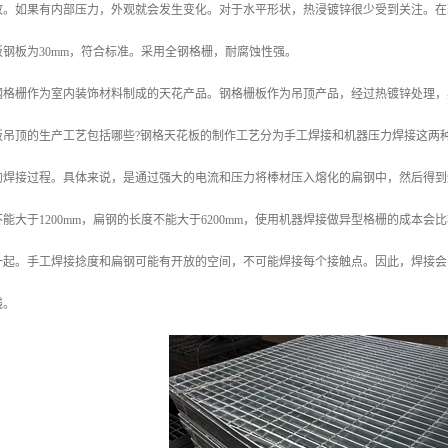
放。如果有内部压力，外观就会发生变化。对于水平形状，热浸镀锌很少受到关注。在
钢板为30mm，符合标准。采用全钢格栅，耐腐蚀性强。
钢格栅作为室内装饰材料制成的天花产品。钢格栅板作为吊顶产品，经过热镀锌处理，
板吊顶的生产工艺包括哪些?钢格天花板的制作工艺分为手工焊接和机器压力焊接这两
的焊接过程。具体来说，是通过强大的电流和压力将棒材压入熔化的扁钢中，然后得到
能大于1200mm，扁钢的长度不能大于6200mm，使用机器焊接做异型格栅的成本
一起。手工焊接捻度和扁钢可能有开放的空间，不可能焊接每个接触点。因此，焊接会
钱。