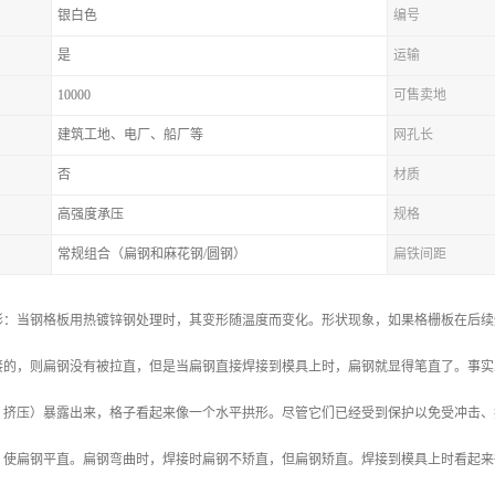
银白色
编号
是
运输
10000
可售卖地
建筑工地、电厂、船厂等
网孔长
否
材质
高强度承压
规格
常规组合（扁钢和麻花钢/圆钢）
扁铁间距
形：当钢格板用热镀锌钢处理时，其变形随温度而变化。形状现象，如果格栅板在后续
接的，则扁钢没有被拉直，但是当扁钢直接焊接到模具上时，扁钢就显得笔直了。事实
、挤压）暴露出来，格子看起来像一个水平拱形。尽管它们已经受到保护以免受冲击、
，使扁钢平直。扁钢弯曲时，焊接时扁钢不矫直，但扁钢矫直。焊接到模具上时看起来