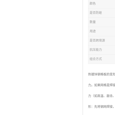
颜色
复合钢格板
是否防砸
热浸锌钢格板
数量
钢格板厂家
用途
热镀锌钢格板
是否跨境源
抗压能力
江苏钢格板
组合方式
浙江钢格板
山东钢格板
热镀锌钢格板的变
福建钢格板
力。如果网格是焊
安徽钢格板
力（如高温、敲击
河南钢格板
形：先将钢网焊接
陕西钢格板