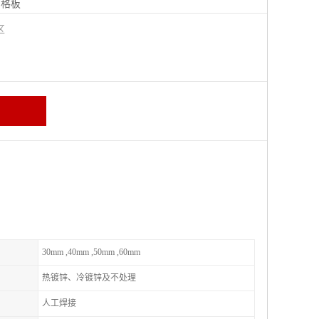
钢格板
宁区
30mm ,40mm ,50mm ,60mm
热镀锌、冷镀锌及不处理
人工焊接