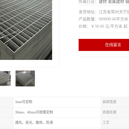
所属行业：
建材
金属建材
发货地址：江苏省常州天
产品数量：999999.00平方米
价格：￥
58.00
元/平方米 起
在线留言
3mm可定制
扁钢宽度
30mm、40mm可按需定制
表面处理
通风，采光，散热，防滑
工艺