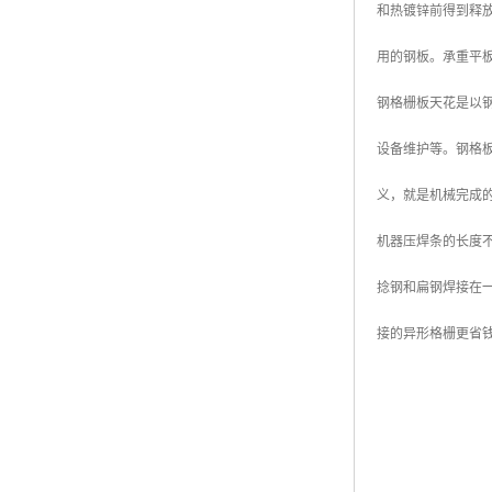
和热镀锌前得到释
广东钢格板
用的钢板。承重平板
广西钢格板
钢格栅板天花是以
云南钢格板
设备维护等。钢格
湖南钢格板
义，就是机械完成
湖北钢格板
机器压焊条的长度不
江西钢格板
捻钢和扁钢焊接在
山西钢格板
接的异形格栅更省
上海钢格板
南京钢格板
苏州钢格板