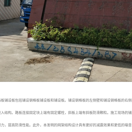
格板铺设板包括铺设钢格板铺设板和铺设板。铺设钢格板的左侧壁和铺设钢格板的右侧
嵌入结构。路板连接固定块上端有固定螺栓，斜板上端有斜板防滑颗粒。施工现场的铺
擦力，提高防滑性能。此外，本发明的网架结构设计具有更好的减震效果和更低的噪音