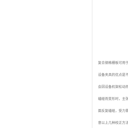
黑龙江钢格板
玻璃钢格栅
复合钢格栅板可用于
设备夹具的优点是不
会因设备机架松动
磕碰而变形时，主
面反复磕碰，受力需
意以上几种校正方