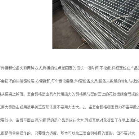
焊接和设备夹紧两种方式,焊接的优点是固定的很长一段时间,不松散,详细定位在产品
会损坏的热浸镀锌层,方便拆卸,每个板需要至少4套设备夹具,设备夹数量的增加与板的
而从横梁上掉落。复合钢格是由具有跨距能力的钢格板与密封面上的花纹板组合而成的
张用大锤敲击或用扳手纠正变形注意不要用力太大。2、当复合钢格栅因受力不当导致
要较小。当板平面曲折,它提倡的是产品是放在枕木,砖或其他对象提出了在地上,脸向
法都是简单易操作的，只要受力适度，基本可以校正复合钢格栅的变形，但不要过大，