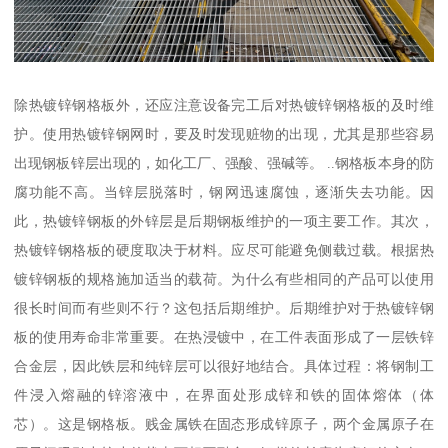
除热镀锌钢格板外，还应注意设备完工后对热镀锌钢格板的及时维
护。使用热镀锌钢网时，要及时发现赃物的出现，尤其是那些容易
出现钢板锌层出现的，如化工厂、强酸、强碱等。 ..钢格板本身的防
腐功能不高。当锌层脱落时，钢网迅速腐蚀，逐渐失去功能。因
此，热镀锌钢板的外锌层是后期钢板维护的一项主要工作。其次，
热镀锌钢格板的硬度取决于材料。应尽可能避免侧载过载。根据热
镀锌钢板的规格施加适当的载荷。为什么有些相同的产品可以使用
很长时间而有些则不行？这包括后期维护。后期维护对于热镀锌钢
板的使用寿命非常重要。在热浸镀中，在工件表面形成了一层铁锌
合金层，因此铁层和纯锌层可以很好地结合。具体过程：将钢制工
件浸入熔融的锌溶液中，在界面处形成锌和铁的固体熔体（体
芯）。这是钢格板。贱金属铁在固态形成锌原子，两个金属原子在