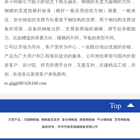
原子间吸引力较小的状态下相互融合。钢梯的长度为扁钢的方向，
钢梯的宽度按横杆标准（横杆一般采用扭绞方钢）测量。一般来
说，加长钢架的支撑方向垂直于钢结构的支撑。两个钢结构支撑设
备的背面，设备的钢板台阶，支撑架两端的扁钢，调节起承载能
力。比如槽盖的承重方向，楼梯的不同，平板的类型不同。
公司以市场为导向，客户需求为中心，一如既往地以优惠的价格、
产品为广大用户和工程项目提供的服务。公司热忱希望与国内外新
老客户、设计院、研究所携手合作，互惠互利，共建精品工程，共
创，欢迎各位新老客户来电垂询。
m.glggb88.b2b168.com
Top
主营产品：无锡钢格板 钢格板安装夹 复合钢格板 插接钢格板 平台钢格板 异形钢格板
版权所有：常州市格美瑞钢格板有限公司