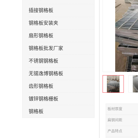
插接钢格板
钢格板安装夹
扇形钢格板
钢格板批发厂家
不锈钢钢格板
无锡逸博钢格板
齿形钢格板
镀锌钢格栅板
板材厚度
钢格板
扁钢间距
钢格栅板
产品特点
水沟盖板