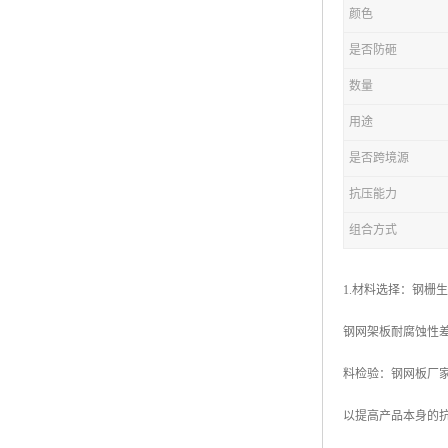
颜色
复合钢格板
是否防砸
热浸锌钢格板
数量
钢格板厂家
用途
热镀锌钢格板
是否跨境源
抗压能力
江苏钢格板
组合方式
浙江钢格板
山东钢格板
1.材料选择：钢栅
福建钢格板
钢网架板耐腐蚀性差
安徽钢格板
料检验：钢网板厂
河南钢格板
以提高产品本身的
陕西钢格板