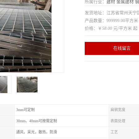
所属行业：
建材
金属建材
发货地址：江苏省常州天
产品数量：999999.00平方米
价格：￥
58.00
元/平方米 起
在线留言
3mm可定制
扁钢宽度
30mm、40mm可按需定制
表面处理
通风，采光，散热，防滑
工艺