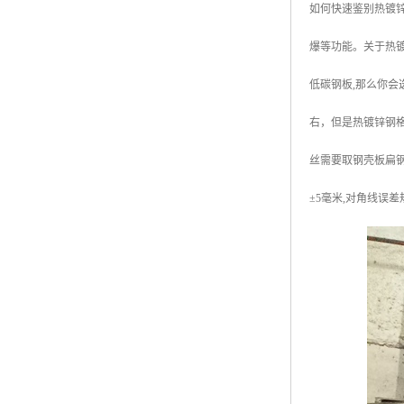
如何快速鉴别热镀
广东钢格板
爆等功能。关于热镀
广西钢格板
低碳钢板,那么你会
云南钢格板
右，但是热镀锌钢
湖南钢格板
丝需要取钢壳板扁钢和扭
湖北钢格板
±5毫米,对角线误
江西钢格板
山西钢格板
上海钢格板
南京钢格板
苏州钢格板