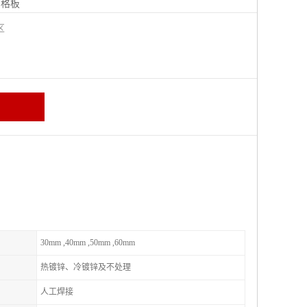
钢格板
宁区
30mm ,40mm ,50mm ,60mm
热镀锌、冷镀锌及不处理
人工焊接