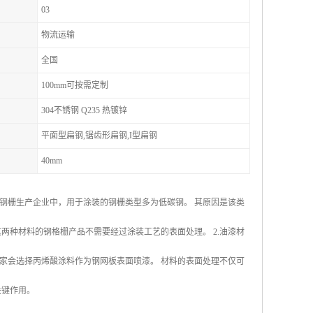
03
物流运输
全国
100mm可按需定制
304不锈钢 Q235 热镀锌
平面型扁钢,锯齿形扁钢,I型扁钢
40mm
数钢栅生产企业中，用于涂装的钢栅类型多为低碳钢。 其原因是该类
两种材料的钢格栅产品不需要经过涂装工艺的表面处理。 2.油漆材
家会选择丙烯酸涂料作为钢网板表面喷漆。 材料的表面处理不仅可
关键作用。