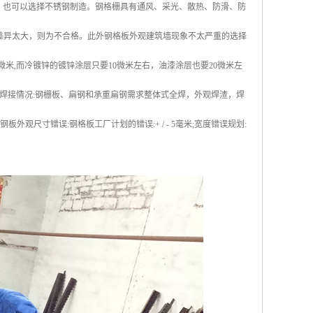
。也可以选择不锈钢制造。钢格栅具有通风、采光、散热、防滑、防
果差异太大，则为不合格。此外钢格板外观建筑墙现象不太严重的选择
微米,而冷镀锌的镀锌涂层只要10微米左右，油漆涂层也要20微米左
焊接情况:钢栅板、扁钢和承重扁钢需求整体式全焊，外观焊渣，焊
米钢板外观尺寸错误:钢格板工厂计划的错误:+ / - 5毫米;宽度错误规划: