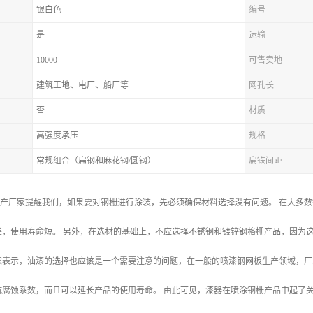
银白色
编号
是
运输
10000
可售卖地
建筑工地、电厂、船厂等
网孔长
否
材质
高强度承压
规格
常规组合（扁钢和麻花钢/圆钢）
扁铁间距
生产厂家提醒我们，如果要对钢栅进行涂装，先必须确保材料选择没有问题。 在大多
，使用寿命短。 另外，在选材的基础上，不应选择不锈钢和镀锌钢格栅产品，因为这
家表示，油漆的选择也应该是一个需要注意的问题，在一般的喷漆钢网板生产领域，厂
抗腐蚀系数，而且可以延长产品的使用寿命。 由此可见，漆器在喷涂钢栅产品中起了