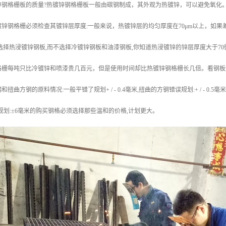
锌钢格栅板的质量?热镀锌钢格栅板一般由碳钢制成，其外观为热镀锌，可以避免氧化
锌钢格栅必须检查其镀锌层厚度:一般来说，热镀锌层的均匀厚度在70μm以上，如
选择热浸镀锌钢板,而不选择冷镀锌钢板和油漆钢板,你知道热浸镀锌的锌层厚度大于70
格栅每吨只比冷镀锌和喷漆贵几百元，但是使用时间却比热镀锌钢格栅长几倍。看钢板
曲方钢的原料情况:一般平错了规划+ / - 0.4毫米,扭曲的方钢错误规划:+ / - 0.5毫
差规划:±6毫米的购买钢格必须选择那些温和的价格,计划更大。