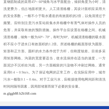
直钢筋制成的采用45º~ 60º倾角与水平面配合，倾斜角度为小时，清
洗更费力，但占地面积更大。人工清渣格栅，其设计面积应采用大
的安全系数，一般不小于取水通道的有效面积的2倍，以免清渣过于
频繁。应特别注意污水泵站前集水井格栅中有害气体对操作人员的
危害，并采取有效的预防措施。操作平台应设置在格栅之间。机械
清渣格栅，倾角一般为60º~ 70º，有时为90º。机械清渣格栅的吸水面
积不应小于进水口有效面积的1.2倍。所述格栅的截面形状为圆形、
矩形和正方形。圆杆的水力条件优于方杆，但刚度较差。目前多采
用矩形网格。沟渠的宽度要适当，使水流保持在适当的速度，一方
面泥沙不沉积在沟底，另一方面截留的污染物不冲刷过网格。通常
采用0.4 ~ 0.9m/s。为了保证电网的正常工作，在实际应用中，城市
污水一般取0.1 ~ 0.4m。对于工业污水，应根据使用电网间距和清洗
时间间隔等因素，因局部堵塞而留下必要的安全量。
m.glggb88.b2b168.com