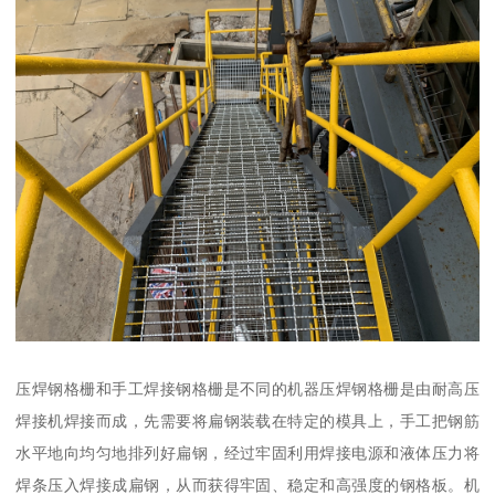
压焊钢格栅和手工焊接钢格栅是不同的机器压焊钢格栅是由耐高压
焊接机焊接而成，先需要将扁钢装载在特定的模具上，手工把钢筋
水平地向均匀地排列好扁钢，经过牢固利用焊接电源和液体压力将
焊条压入焊接成扁钢，从而获得牢固、稳定和高强度的钢格板。机