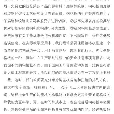
后，先要做的就是采购产品的原材料：扁钢和绞钢。钢格板由扁钢
和绞钢经焊接工艺研究设计布置而成。钢格板的生产管理流程为：
①扁钢和绞钢按公司客服要求进行切割。 ②按事先准备好的模具结
构对切割好的扁钢和绞钢进行分类放置。 ③确保钢格板房建成后，
按照国家有关工作标准进行分析和焊接，不出现漏焊、错焊等低级
错误信息。在实际教学应用中，我们经常需要使用钢格板搭建一个
简单的钢结构系统平台，用于放置物品，或者其他行人。沟盖是钢
格板的一种，但学生在生产活动过程中的安全注意事项有很多，与
我国不同的钢格板不同。由于国内工厂使用这种沟盖，难免会有很
多大型工程车辆开过，所以他们的沟盖承重能力在一定程度上要好
一些。这时，我们教师要充分考虑沟盖板扁钢和扭钢的排列方向。
在大型客车市场，往往在行车厂，会车间工人使用短边方向的扁
钢，这样社会生产的沟盖板的承载能力要求会更高比普通钢格板的
承载能力更科学、更。在时间和成本上，也会比普通钢格板寿命更
长。热镀锌处理后的金属格栅板具有非常优越的性能。经过热镀锌