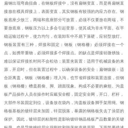
扁钢出现弯曲扭曲，在钢板焊接中，没有扁钢变直，而是将扁钢直
接放在模具焊接上，表面变直，其实钢板有较强的内应力存在。钢
板底座少放三，两端和底座部分可放置，必须不仅要放在两端，不
要放底座，钢板压力以上多会引起变形，使其成为非水平面。在平
稳运输过程中，使力均匀，在装卸车中不易下落硬，应轻型放灯。
钢板装置有三种，焊接和固定：钢板（钢格栅）必须焊接在一个
点，如携带重物，必须焊接多个焊接点。的缺点是焊接轻微锈蚀，
难以保证焊接长时间不会松动；装置夹装置：适用于机械设备的来
源，开启时，但在装置过程中，以确保设备的安全；扁钢镶嵌：适
合距离盖，钢板（钢格栅）埋入沟，也节省焊接和装置连接，但钢
板（钢格栅）槽盖易偷、脚、踏面现象。构成不必要的麻烦。沟盖
板产品操作人员在操作时应戴安全帽，固定安全网，开口、栏杆，
大部件吊装固定到位，设备放在袋内，沟盖板设备脚手架用绳。钢
格板基板的镀锌层未加固，锌层脱落，暴露的钢格板失去了涂层的
保护。因此，镀锌层的粘附性是影响镀锌钢晶格板产品数量的关键
标题，也是导致镀锌层出现裂纹和脱落的直接原因。下面简要描述