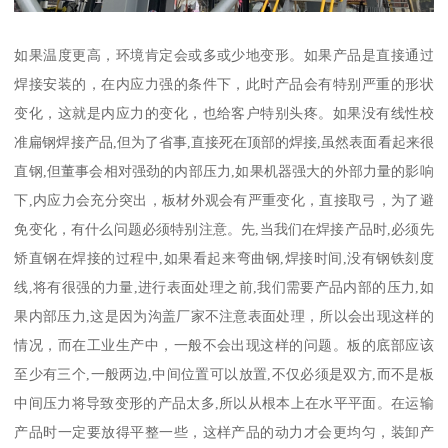
如果温度更高，环境肯定会或多或少地变形。如果产品是直接通过
焊接安装的，在内应力强的条件下，此时产品会有特别严重的形状
变化，这就是内应力的变化，也给客户特别头疼。如果没有线性校
准扁钢焊接产品,但为了省事,直接死在顶部的焊接,虽然表面看起来很
直钢,但董事会相对强劲的内部压力,如果机器强大的外部力量的影响
下,内应力会充分突出，板材外观会有严重变化，直接取弓，为了避
免变化，有什么问题必须特别注意。先,当我们在焊接产品时,必须先
矫直钢在焊接的过程中,如果看起来弯曲钢,焊接时间,没有钢铁刻度
线,将有很强的力量,进行表面处理之前,我们需要产品内部的压力,如
果内部压力,这是因为沟盖厂家不注意表面处理，所以会出现这样的
情况，而在工业生产中，一般不会出现这样的问题。板的底部应该
至少有三个,一般两边,中间位置可以放置,不仅必须是双方,而不是板
中间压力将导致变形的产品太多,所以从根本上在水平平面。在运输
产品时一定要放得平整一些，这样产品的动力才会更均匀，装卸产