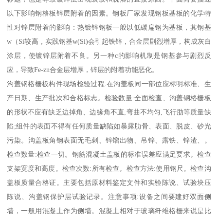
以下影响钢格板锌层附着的因素。钢板厂家发现钢板基板的化学特
性对锌层附着的影响：热镀锌钢板一般以低碳扁钢为基板，其钢基
w（Si较高，实践钢基w(Si)会引起铁锌，合金层剧烈增厚，构成灰白
涂层，使镀锌层附着不良。另一种c的影响机制是钢基参与剧烈反
应，导致Fe-zn合金层增厚，锌层的附着功能恶化。
沟盖钢格栅板构件现场检验过程:在沟盖板同一部位应标明标准、生
产日期、生产批次和合格标志。检验数量:全面检查、沟盖钢格栅板
的形状不应有缺乏边掉角、边缘角不直,弯曲不均匀,飞行肋等质量缺
陷;组件的表面不得有任何质量缺陷如暴露肋骨、表面、脱皮、砂光
污染。沟盖板角钢表面无毛刺、锌馏出物、吊锌、露铁、锌渣、。
检查数量:检查一切。钢筋混凝土盖板的标准误差应满足要求。检查
支架宽度和高度。检查次数:所有检查。检查方法:使用钢尺。检查沟
盖板质量合格证。主要包括原材料鉴定文件和实验陈说、试验块压
陈说、沟盖钢保护层试验记录。注意事项:设备之间要建好双面侧
墙，一般用混凝土作为侧墙。混凝土相对于玻璃纤维格栅来说是比