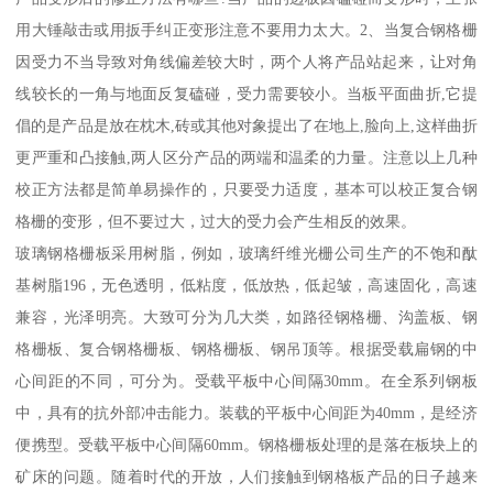
用大锤敲击或用扳手纠正变形注意不要用力太大。2、当复合钢格栅
因受力不当导致对角线偏差较大时，两个人将产品站起来，让对角
线较长的一角与地面反复磕碰，受力需要较小。当板平面曲折,它提
倡的是产品是放在枕木,砖或其他对象提出了在地上,脸向上,这样曲折
更严重和凸接触,两人区分产品的两端和温柔的力量。注意以上几种
校正方法都是简单易操作的，只要受力适度，基本可以校正复合钢
格栅的变形，但不要过大，过大的受力会产生相反的效果。
玻璃钢格栅板采用树脂，例如，玻璃纤维光栅公司生产的不饱和酞
基树脂196，无色透明，低粘度，低放热，低起皱，高速固化，高速
兼容，光泽明亮。大致可分为几大类，如路径钢格栅、沟盖板、钢
格栅板、复合钢格栅板、钢格栅板、钢吊顶等。根据受载扁钢的中
心间距的不同，可分为。受载平板中心间隔30mm。在全系列钢板
中，具有的抗外部冲击能力。装载的平板中心间距为40mm，是经济
便携型。受载平板中心间隔60mm。钢格栅板处理的是落在板块上的
矿床的问题。随着时代的开放，人们接触到钢格板产品的日子越来