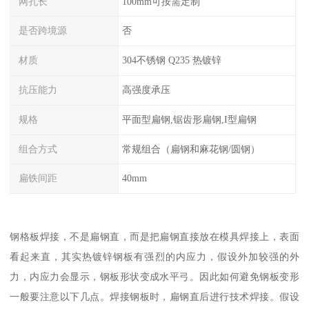
网孔长
100mm可按需定制
是否跨境源
否
材质
304不锈钢 Q235 热镀锌
抗压能力
高强度承压
规格
平面型扁钢,锯齿形扁钢,I型扁钢
组合方式
常规组合（扁钢和麻花钢/圆钢）
扁铁间距
40mm
钢格板焊接，不是扁钢直，而是把扁钢直接放在模具焊接上，表面
看起来直，其实热镀锌钢板有强烈的内应力，假设外加较强的外
力，内应力会显示，钢板形状变成水平弓。因此如何避免钢板变形
一般要注意以下几点。焊接钢板时，扁钢直后进行技术焊接。假设