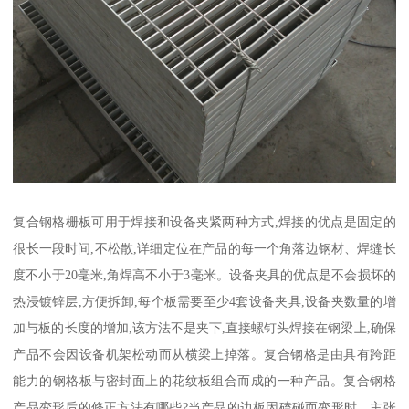
复合钢格栅板可用于焊接和设备夹紧两种方式,焊接的优点是固定的
很长一段时间,不松散,详细定位在产品的每一个角落边钢材、焊缝长
度不小于20毫米,角焊高不小于3毫米。设备夹具的优点是不会损坏的
热浸镀锌层,方便拆卸,每个板需要至少4套设备夹具,设备夹数量的增
加与板的长度的增加,该方法不是夹下,直接螺钉头焊接在钢梁上,确保
产品不会因设备机架松动而从横梁上掉落。复合钢格是由具有跨距
能力的钢格板与密封面上的花纹板组合而成的一种产品。复合钢格
产品变形后的修正方法有哪些?当产品的边板因磕碰而变形时，主张