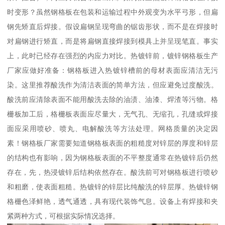
时变形？虽然钢格板在包装和运输过程中外观变为水平弓形，但扁
钢先矫直后焊接。假设扁钢呈现弯曲的锯齿形状，而不是在焊接时
对扁钢进行矫直，而是将扁钢直接焊接到模具上并呈现笔直。事实
上，此时已经存在强烈的内应力对比。热镀锌前，镀锌钢格板生产
厂家应做好准备：钢格板进入热镀锌槽前的母材表面应清洁无污
染。这里推荐酸洗作为清洁表面的简单方法，但应避免过度酸洗。
酸洗前应清除表面不能用酸洗去除的油渍、油漆、焊渣等污物。格
栅板加工后，格栅板表面应尽量大，无气孔、无缩孔，孔缝或焊接
面应采用喷砂、喷丸、电解酸洗等方法处理。网格质量的决定因
素！钢格板厂家需要知道钢格板表面的粗糙度对锌层的厚度和锌层
的结构也有影响，因为钢格板表面的不平整度通常在热镀锌后仍然
存在，先，热浸镀锌后结构依然存在。酸洗前可对钢格板进行喷砂
和粗磨，使表面粗糙。热镀锌的锌层比纯酸洗的锌层厚。热镀锌钢
格栅色泽鲜艳，透气通透，具有现代装饰气息。设备上有焊接和夹
紧两种方式，可根据实际情况选择。