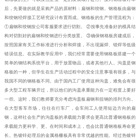
后，先要做的就是采购产品的原材料：扁钢和绞钢。钢格板由扁钢
和绞钢经焊接工艺研究设计布置而成。钢格板的生产管理流程为：
①扁钢和绞钢按公司客服要求进行切割。 ②按事先准备好的模具结
构对切割好的扁钢和绞钢进行分类放置。 ③确保钢格板房建成后，
按照国家有关工作标准进行分析和焊接，不出现漏焊、错焊等低级
错误信息。在实际教学应用中，我们经常需要使用钢格板搭建一个
简单的钢结构系统平台，用于放置物品，或者其他行人。沟盖是钢
格板的一种，但学生在生产活动过程中的安全注意事项有很多，与
我国不同的钢格板不同。由于国内工厂使用这种沟盖，难免会有很
多大型工程车辆开过，所以他们的沟盖承重能力在一定程度上要好
一些。这时，我们教师要充分考虑沟盖板扁钢和扭钢的排列方向。
在大型客车市场，往往在行车厂，会车间工人使用短边方向的扁
钢，这样社会生产的沟盖板的承载能力要求会更高比普通钢格板的
承载能力更科学、更。在时间和成本上，也会比普通钢格板寿命更
长。热镀锌处理后的金属格栅板具有非常优越的性能。经过热镀锌