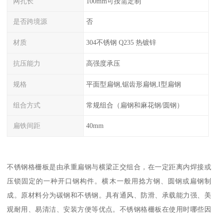
网孔长
100mm可按需定制
是否跨境源
否
材质
304不锈钢 Q235 热镀锌
抗压能力
高强度承压
规格
平面型扁钢,锯齿形扁钢,I型扁钢
组合方式
常规组合（扁钢和麻花钢/圆钢）
扁铁间距
40mm
不锈钢格栅板是由承重扁钢与横梁正交组合，在一定距离内焊接或
压锁固定的一种开口钢构件。横木一般用捻方钢、圆钢或扁钢制
成。原材料分为碳钢和不锈钢。具有通风、防滑、承载能力强、美
观耐用、易清洁、安装方便等优点。不锈钢格栅板在使用时哪些因