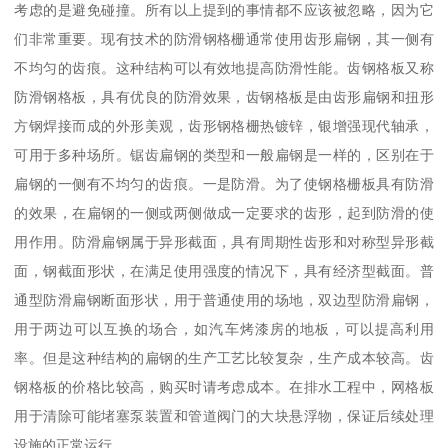
考虑的是避免碰撞。所有以上提到的事情都不应该被忽略，因为它
们非常重要。现有技术的防滑钢格栅通常使用齿形扁钢，其一侧有
不均匀的齿痕。这种结构可以有效地提高防滑性能。齿钢格板又称
防滑钢格板，具有优良的防滑效果，齿钢格板是由齿形扁钢和扭形
方钢焊接而成的外形美观，齿形钢格栅热镀锌，银增强现代轴承，
可用于多种场所。锯齿扁钢的类型和一般扁钢是一样的，区别在于
扁钢的一侧有不均匀的齿痕。一是防滑。为了使钢格栅板具有防滑
的效果，在扁钢的一侧或两侧做成一定要求的齿形，起到防滑的使
用作用。防滑扁钢属于异形截面，具有周期性齿形和对称型异形截
面，钢截面形状，在满足使用强度的情况下，具有经济型截面。普
通型防滑扁钢断面形状，用于普通使用的场地，双边型防滑扁钢，
用于两边可以互换的场合，如汽车烤漆房的地板，可以提高利用
率。但是这种结构的扁钢的生产工艺比较复杂，生产成本较高。齿
钢格板的价格比较高，购买时请考虑成本。在排水工程中，网格板
用于清除可能堵塞泵装置和管道阀门的大块悬浮物，保证后续处理
设施的正常运行