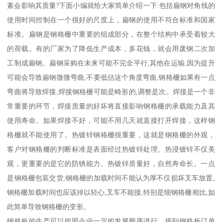
素会影响其质量?下面小编就给大家简单介绍一下:包括扁钢对角线的
使用时间控制在一个很好的尺度上，扁钢的使用不符合标准和国家
标准。扁钢是钢格栅中重要的组成部分，在整个结构中承受着较大
的荷载。有的厂家为了降低生产成本，多花钱，就会用废钢二次加
工制成扁钢。扁钢采购在未来可能不完全平行,其他在运输,因为提升
可能会导致扁钢微微弯曲,不要低估这个角度弯曲,钢格栅如果有一点
弯曲将导致焊接,焊接钢格栅可能是畸形的,调整是次。焊接是一个非
常重要的环节，焊接质量的好坏将直接影响钢格栅的承载能力及其
使用寿命。如果焊接不好，可能不用几天就直接打开焊接，这样钢
格栅就不能使用了。热镀锌钢格栅很重要，这就是钢格栅的外观，
客户对钢格栅的判断标准是表面经过热镀锌处理。热浸镀锌不仅美
观，更重要的是它的防锈能力。热镀锌质量好，自然寿命长。一点
是钢格栅包装交货,钢格栅的加载时间不能认为厚不仅损坏叉车放置,
钢格栅加载时间也应该掉以轻心,叉车不能接,特别是细钢格栅相比,如
此简单导致钢格栅的变形。
钢格板的生产可以按照企业一定的发展顺序进行。接到钢格板订单