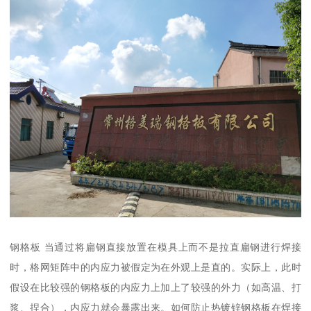
钢格板 当通过将扁钢直接放置在模具上而不是拉直扁钢进行焊接
时，格网矩阵中的内应力被假定为在外观上是直的。实际上，此时
假设在比较强的钢格板的内应力上加上了较强的外力（如高温、打
浆、捏合），内应力就会暴露出来。如何防止热镀锌钢格板在焊接