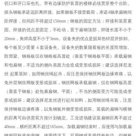
切口和开口应包扎。带有边缘防护装置的楼梯必须贯穿整个台阶。
插头钢板承诺远距离焊接。如果侧板不接受载荷，承诺4轴承扁钢间
距焊接，但间距不得超过150mm；钢板的固定方法：焊接和装置紧
固。焊接的优点是固定，不松动，置于扁钢顶部，焊缝长度不小于
20mm，角焊高度不小于3mm。设备夹的优点是损坏热锌层并拆卸。
每个板至少需要 4 套设备夹。设备夹的数量随着板的长度而增加。
防滑梁、钢格板仅在钢格板高度处（垂直于钢格板平面）承载扁钢
和包扁钢，不适当的侧向表面力会造成变形或损坏；建议选择尼龙
丝 起重装卸，如用钢丝绳起吊，应注意保持钢丝网板边缘疼痛，以
免外层钢丝网板变形或损坏，钢丝网板承载扁钢，仅在钢网板高度
（垂直于钢板）处包裹扁钢。平面），不当的侧面受力可能造成变
形或损坏；建议选择尼龙丝进行起吊卸料，如用钢丝绳吊装，注意
保持钢板边缘疼痛，以免钢板外侧变形或损坏。装载的扁钢与横钢
的距离可由供需双方按计划确定。工业进场建议装扁钢距离不超过
40mm，横杆距离不超过165mm。加载扁钢结束时，应使用与加载扁
钢相同标准的扁钢。使用情况下，可用钢或直接挡板包边，但侧板