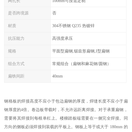
网孔长
100mm可按需定制
是否跨境源
否
材质
304不锈钢 Q235 热镀锌
抗压能力
高强度承压
规格
平面型扁钢,锯齿形扁钢,I型扁钢
组合方式
常规组合（扁钢和麻花钢/圆钢）
扁铁间距
40mm
钢格板的焊接高度不应小于包边扁钢的厚度，焊缝长度不应小于扁
钢厚度的4倍。卷边板带载时，不允许远距离焊接。对于承重扁钢，
需要将其焊接到每根单杠上。楼梯踏板端需要在一侧完全焊接。同
方向的侧板必须焊接到装载的平板上。钢板上等于或大于 180mm 的