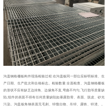
沟盖钢格栅板构件现场检验过程:在沟盖板同一部位应标明标准、生
产日期、生产批次和合格标志。检验数量:全面检查、沟盖钢格栅板
的形状不应有缺乏边掉角、边缘角不直,弯曲不均匀,飞行肋等质量缺
陷;组件的表面不得有任何质量缺陷如暴露肋骨、表面、脱皮、砂光
污染。沟盖板角钢表面无毛刺、锌馏出物、吊锌、露铁、锌渣、。