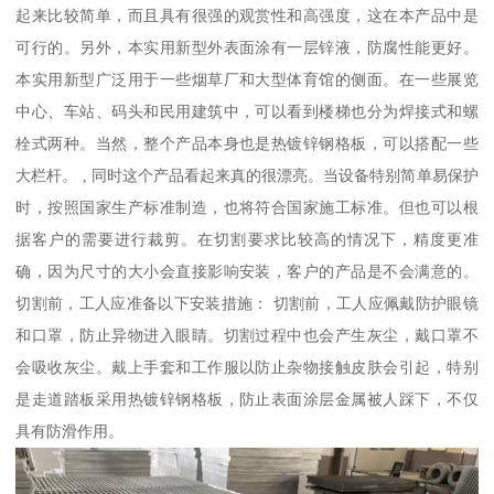
起来比较简单，而且具有很强的观赏性和高强度，这在本产品中是
可行的。另外，本实用新型外表面涂有一层锌液，防腐性能更好。
本实用新型广泛用于一些烟草厂和大型体育馆的侧面。在一些展览
中心、车站、码头和民用建筑中，可以看到楼梯也分为焊接式和螺
栓式两种。当然，整个产品本身也是热镀锌钢格板，可以搭配一些
大栏杆。 , 同时这个产品看起来真的很漂亮。当设备特别简单易保护
时，按照国家生产标准制造，也将符合国家施工标准。但也可以根
据客户的需要进行裁剪。在切割要求比较高的情况下，精度更准
确，因为尺寸的大小会直接影响安装，客户的产品是不会满意的。
切割前，工人应准备以下安装措施： 切割前，工人应佩戴防护眼镜
和口罩，防止异物进入眼睛。切割过程中也会产生灰尘，戴口罩不
会吸收灰尘。戴上手套和工作服以防止杂物接触皮肤会引起，特别
是走道踏板采用热镀锌钢格板，防止表面涂层金属被人踩下，不仅
具有防滑作用。