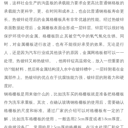
钢，这样社会生产的沟盖板的承载能力要求会更高比普通钢格板的
承载能力更科学、更。在时间和成本上，也会比普通钢格板寿命更
长。热镀锌处理后的金属格栅板具有非常优越的性能。经过热镀锌
表面数据处理后，金属栅板表面会形成一层锌层。锌层可以很好地
保护环境中的金属。格栅板防止其被空气中的氧气氧化生锈。同
时，对金属栅板进行改进，也有不能很好承受的效果。无论是行
人，还是因为汽车行业或其他孩子的原因，金属网格板都可以一一
处理。热镀锌又称热镀锌。 ，他将锌锭高温熔化，放入一些重要的
功??能材料，然后将金属结构浸入水中在镀锌槽中，一层锌附着在金
属部件上。热镀锌的优点在于抗腐蚀能力强，镀锌层的附着力和硬
度好。
钢格栅板是用来做什么的，比如洗车买的格栅板就是准备把格栅板
作为洗车承重板。其次，在确认玻璃钢格栅板的使用后，需要确认
格栅板的尺度和标准。通过厂家的介绍可以对格栅板有一定的了
解，比如洗车格栅板的使用，一般选用2.5cm厚度或者3.8cm厚度。
在电镀设备厂，常用的是2.5cm厚的格栅板。在污水处理厂和化工