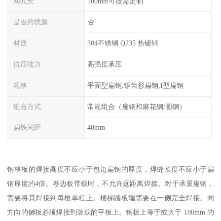
网孔长
100mm可按需定制
是否跨境源
否
材质
304不锈钢 Q235 热镀锌
抗压能力
高强度承压
规格
平面型扁钢,锯齿形扁钢,I型扁钢
组合方式
常规组合（扁钢和麻花钢/圆钢）
扁铁间距
40mm
钢格板的焊接高度不应小于包边扁钢的厚度，焊缝长度不应小于扁
钢厚度的4倍。卷边板带载时，不允许远距离焊接。对于承重扁钢，
需要将其焊接到每根单杠上。楼梯踏板端需要在一侧完全焊接。同
方向的侧板必须焊接到装载的平板上。钢板上等于或大于 180mm 的