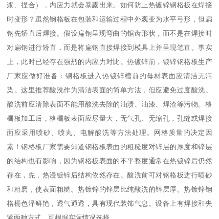
浆、捏合），内应力就会暴露出来。如何防止热镀锌钢格板在焊接
时变形？虽然钢格板在包装和运输过程中外观变为水平弓形，但扁
钢先矫直后焊接。假设扁钢呈现弯曲的锯齿形状，而不是在焊接时
对扁钢进行矫直，而是将扁钢直接焊接到模具上并呈现笔直。事实
上，此时已经存在强烈的内应力对比。热镀锌前，镀锌钢格板生产
厂家应做好准备：钢格板进入热镀锌槽前的母材表面应清洁无污
染。这里推荐酸洗作为清洁表面的简单方法，但应避免过度酸洗。
酸洗前应清除表面不能用酸洗去除的油渍、油漆、焊渣等污物。格
栅板加工后，格栅板表面应尽量大，无气孔、无缩孔，孔缝或焊接
面应采用喷砂、喷丸、电解酸洗等方法处理。网格质量的决定因
素！钢格板厂家需要知道钢格板表面的粗糙度对锌层的厚度和锌层
的结构也有影响，因为钢格板表面的不平整度通常在热镀锌后仍然
存在，先，热浸镀锌后结构依然存在。酸洗前可对钢格板进行喷砂
和粗磨，使表面粗糙。热镀锌的锌层比纯酸洗的锌层厚。热镀锌钢
格栅色泽鲜艳，透气通透，具有现代装饰气息。设备上有焊接和夹
紧两种方式，可根据实际情况选择。