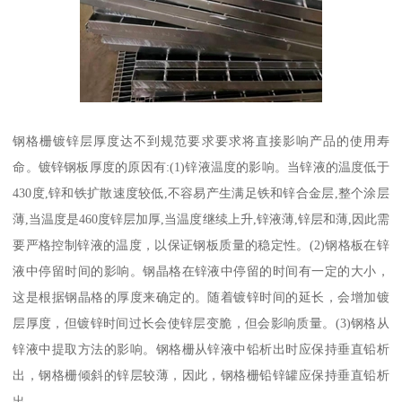
钢格栅镀锌层厚度达不到规范要求要求将直接影响产品的使用寿
命。镀锌钢板厚度的原因有:(1)锌液温度的影响。当锌液的温度低于
430度,锌和铁扩散速度较低,不容易产生满足铁和锌合金层,整个涂层
薄,当温度是460度锌层加厚,当温度继续上升,锌液薄,锌层和薄,因此需
要严格控制锌液的温度，以保证钢板质量的稳定性。(2)钢格板在锌
液中停留时间的影响。钢晶格在锌液中停留的时间有一定的大小，
这是根据钢晶格的厚度来确定的。随着镀锌时间的延长，会增加镀
层厚度，但镀锌时间过长会使锌层变脆，但会影响质量。(3)钢格从
锌液中提取方法的影响。钢格栅从锌液中铅析出时应保持垂直铅析
出，钢格栅倾斜的锌层较薄，因此，钢格栅铅锌罐应保持垂直铅析
出。