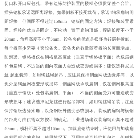
切口和开口应包扎。带有边缘防护装置的楼梯必须贯穿整个台阶。
插头钢板承诺远距离焊接。如果侧板不接受载荷，承诺4轴承扁钢间
距焊接，但间距不得超过150mm；钢板的固定方法：焊接和装置紧
固。焊接的优点是固定，不松动，置于扁钢顶部，焊缝长度不小于
20mm，角焊高度不小于3mm。设备夹的优点是损坏热锌层并拆卸。
每个板至少需要 4 套设备夹。设备夹的数量随着板的长度而增加。
防滑梁、钢格板仅在钢格板高度处（垂直于钢格板平面）承载扁钢
和包扁钢，不适当的侧向表面力会造成变形或损坏；建议选择尼龙
丝 起重装卸，如用钢丝绳起吊，应注意保持钢丝网板边缘疼痛，以
免外层钢丝网板变形或损坏，钢丝网板承载扁钢，仅在钢网板高度
（垂直于钢板）处包裹扁钢。平面），不当的侧面受力可能造成变
形或损坏；建议选择尼龙丝进行起吊卸料，如用钢丝绳吊装，注意
保持钢板边缘疼痛，以免钢板外侧变形或损坏。装载的扁钢与横钢
的距离可由供需双方按计划确定。工业进场建议装扁钢距离不超过
40mm，横杆距离不超过165mm。加载扁钢结束时，应使用与加载扁
钢相同标准的扁钢。使用情况下，可用钢或直接挡板包边，但侧板