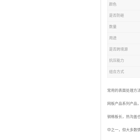
颜色
复合钢格板
是否防砸
热浸锌钢格板
数量
钢格板厂家
用途
热镀锌钢格板
是否跨境源
抗压能力
江苏钢格板
组合方式
浙江钢格板
山东钢格板
常用的表面处理方
福建钢格板
网板产品系列产品
安徽钢格板
钢格板长，热沟盖
河南钢格板
中之一，但大多数
陕西钢格板