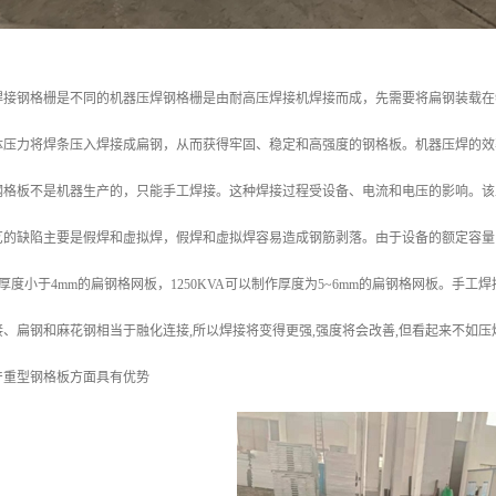
焊接钢格栅是不同的机器压焊钢格栅是由耐高压焊接机焊接而成，先需要将扁钢装载在
体压力将焊条压入焊接成扁钢，从而获得牢固、稳定和高强度的钢格板。机器压焊的效率
钢格板不是机器生产的，只能手工焊接。这种焊接过程受设备、电流和电压的影响。该
艺的缺陷主要是假焊和虚拟焊，假焊和虚拟焊容易造成钢筋剥落。由于设备的额定容量
制作厚度小于4mm的扁钢格网板，1250KVA可以制作厚度为5~6mm的扁钢格网板。手
、扁钢和麻花钢相当于融化连接,所以焊接将变得更强,强度将会改善,但看起来不如
产重型钢格板方面具有优势