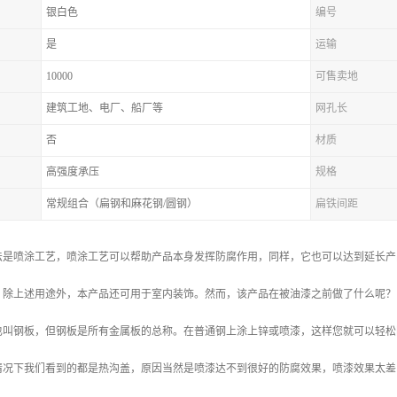
银白色
编号
是
运输
10000
可售卖地
建筑工地、电厂、船厂等
网孔长
否
材质
高强度承压
规格
常规组合（扁钢和麻花钢/圆钢）
扁铁间距
法是喷涂工艺，喷涂工艺可以帮助产品本身发挥防腐作用，同样，它也可以达到延长产
，除上述用途外，本产品还可用于室内装饰。然而，该产品在被油漆之前做了什么呢？
也叫钢板，但钢板是所有金属板的总称。在普通钢上涂上锌或喷漆，这样您就可以轻松
情况下我们看到的都是热沟盖，原因当然是喷漆达不到很好的防腐效果，喷漆效果太差