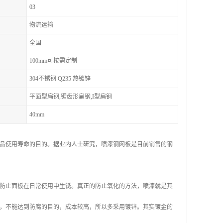
03
物流运输
全国
100mm可按需定制
304不锈钢 Q235 热镀锌
平面型扁钢,锯齿形扁钢,I型扁钢
40mm
品使用寿命的目的。据业内人士研究，喷漆钢网板是目前销售的钢
防止面板在日常使用中生锈。真正的防止氧化的方法，喷漆就是其
，不能达到防腐的目的，成本较高，所以多采用镀锌。其实镀金的