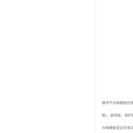
镀锌平台格栅板的
板)、装饰板、保
台格栅板是近年来