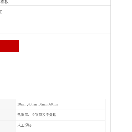
钢格板
宁区
30mm ,40mm ,50mm ,60mm
热镀锌、冷镀锌及不处理
人工焊接