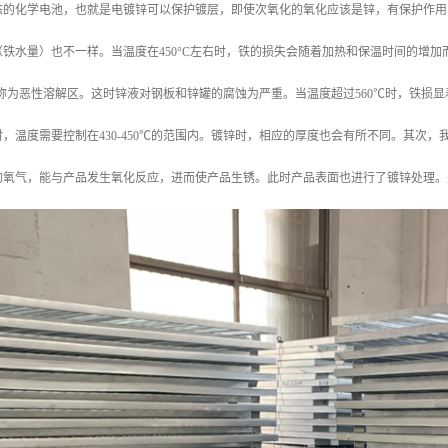
态的化学电池，也就是电镀锌可以保护镀层，即使次氧化的氧化应该是锌，有保护作用
铁水量）也不一样。当温度在450°C左右时，铁的损失会随着加热和保温时间的增加而
的循环称为恶性溶解区。这时锌液对钢板和锌罐的腐蚀为严重。当温度超过560℃时，铁损
，温度需要控制在430-450℃的范围内。镀锌时，相应的厚度也会有所不同。其次
的氧气，能与产品发生氧化反应，进而使产品生锈。此时产品表面也进行了镀锌处理。