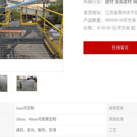
所属行业：
建材
金属建材
发货地址：江苏省常州天
产品数量：999999.00平方米
价格：￥
58.00
元/平方米 起
在线留言
3mm可定制
扁钢宽度
30mm、40mm可按需定制
表面处理
通风，采光，散热，防滑
工艺