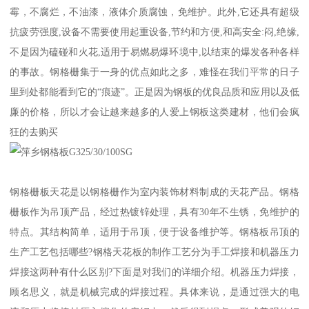
霉，不腐烂，不油漆，液体介质腐蚀，免维护。此外,它还具有超级
抗疲劳强度,设备不需要使用起重设备,节约和方便,和高安全:闷,绝缘,
不是因为磕碰和火花,适用于易燃易爆环境中,以结束的爆发各种各样
的事故。钢格栅集于一身的优点如此之多，难怪在我们平常的日子
里到处都能看到它的“痕迹”。正是因为钢板的优良品质和应用以及低
廉的价格，所以才会让越来越多的人爱上钢板这类建材，他们会疯
狂的去购买
钢格栅板天花是以钢格栅作为室内装饰材料制成的天花产品。钢格
栅板作为吊顶产品，经过热镀锌处理，具有30年不生锈，免维护的
特点。其结构简单，适用于吊顶，便于设备维护等。钢格板吊顶的
生产工艺包括哪些?钢格天花板的制作工艺分为手工焊接和机器压力
焊接这两种有什么区别?下面是对我们的详细介绍。机器压力焊接，
顾名思义，就是机械完成的焊接过程。具体来说，是通过强大的电