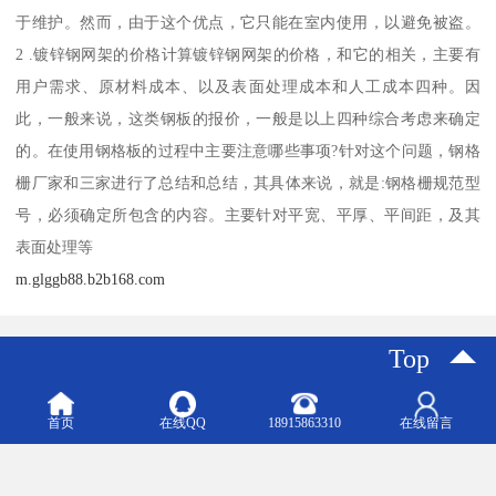
于维护。然而，由于这个优点，它只能在室内使用，以避免被盗。
2 .镀锌钢网架的价格计算镀锌钢网架的价格，和它的相关，主要有
用户需求、原材料成本、以及表面处理成本和人工成本四种。因
此，一般来说，这类钢板的报价，一般是以上四种综合考虑来确定
的。在使用钢格板的过程中主要注意哪些事项?针对这个问题，钢格
栅厂家和三家进行了总结和总结，其具体来说，就是:钢格栅规范型
号，必须确定所包含的内容。主要针对平宽、平厚、平间距，及其
表面处理等
m.glggb88.b2b168.com
Top
主营产品：无锡钢格板 钢格板安装夹 复合钢格板 插接钢格板 平台钢格板 异形钢格板
首页
在线QQ
18915863310
在线留言
版权所有：常州市格美瑞钢格板有限公司