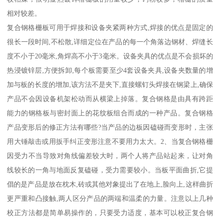
相对较差。
复合钢格栅板可用于焊接和设备夹紧两种方式,焊接的优点是固定的
很长一段时间,不松散,详细定位在产品的每一个角落边钢材、焊缝长
度不小于20毫米,角焊高不小于3毫米。设备夹具的优点是不会损坏的
热浸镀锌层,方便拆卸,每个板需要至少4套设备夹具,设备夹数量的增
加与板的长度的增加,该方法不是夹下,直接螺钉头焊接在钢梁上,确保
产品不会因设备机架松动而从横梁上掉落。复合钢格是由具有跨距
能力的钢格板与密封面上的花纹板组合而成的一种产品。复合钢格
产品变形后的修正方法有哪些?当产品的边板因磕碰而变形时，主张
用大锤敲击或用扳手纠正变形注意不要用力太大。2、当复合钢格栅
因受力不当导致对角线偏差较大时，两个人将产品站起来，让对角
线较长的一角与地面反复磕碰，受力需要较小。当板平面曲折,它提
倡的是产品是放在枕木,砖或其他对象提出了在地上,脸向上,这样曲折
更严重和凸接触,两人区分产品的两端和温柔的力量。注意以上几种
校正方法都是简单易操作的，只要受力适度，基本可以校正复合钢