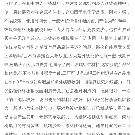
下熔化，在其中放入一些材料，然后将金属结构浸入到镀锌槽中，
使一层锌层附着在金属构件上，这归因于电化学反应。附着力强，
不易脱落。使用时间长，一般热镀锌钢格栅的使用寿命为50-60年。
热镀锌钢格栅板的使用寿命大大提高，然后更换减少，这在客户购
买中是无形的减少。热镀锌格栅板现在广泛使用，从根本上处理了
传统金属材料和木塑等产品易腐蚀损坏的问题。那么它能承受太阳
的暴晒吗?是不能暴露在太阳尽量,因为紫外线防护性能一般,长期日
晒,树脂表面将形成差异化,揭示了内部玻璃纤维材料,这将影响产品的
整体美,但不会影响其强度性能,工厂可以添加吗工作时通过在产品表
面制作0.5mm厚的树脂层和紫外线吸收剂，增强其抗紫外线能力。好
的热镀锌格栅板表面润滑光亮。它是相对润滑的，感觉很好。一点
点的气泡比较好，说明使用的材料比较好，因为好的树脂密度比较
大，所以小气泡会比较少。要对热镀锌格栅进行承载试验，看设备
是否会产生变形，考察其承载能力。热镀锌格栅板如果红亮，阐明
树脂用的材料多些，填料少些，原料比例适当。如果打浆的声音比
较枯燥，很明显热镀锌格栅板的用量较少，钙粉较多，格栅的质量