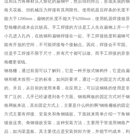
流和压力将棒材压入熔化的扁钢中，然后得到焊点，形成美观的钢
格天花板。但机械压力焊接有其局限性。使用机器压焊条的长度不
能大于1200mm，扁钢的长度不能大于6200mm，使用机器焊接做异
型格栅的成本会比较高。手工焊接的方法是工人先在扁钢上开一个
小孔进入孔内，在捻钢和扁钢焊接在一起。手工焊接捻度和扁钢可
能有开放的空间，不可能焊接每个接触点。因此，焊接会不牢固。
但是手工焊接不限于尺寸，所有尺寸都可以做。而手工焊接的异形
格栅更省钱。
钢格栅，通过前面可以了解到，它是一种开放式钢构件，它是由扁
钢和横木按照一定的标准，如间距要求，通过一定的固定方式形成
的。并且，从目前的使用来看，在应用上，可以说钢格的使用是非
常广泛的，几乎已经渗透到各个方面。钢格网板的固定方式对于钢
格网板来说，其在固定方式上，主要是什么样的啊?钢格栅板的固定
方式主要有焊接、安装夹和角钢镶嵌。下面就来简单介绍一下角钢
镶嵌这类。角钢镶嵌安装，这种安装方法，主要用于管道用钢格产
品，如沟渠盖板。其主要优点是安装拆卸方便，并能节约成本，利