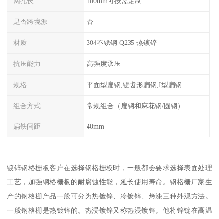
网孔长
100mm可按需定制
是否跨境源
否
材质
304不锈钢 Q235 热镀锌
抗压能力
高强度承压
规格
平面型扁钢,锯齿形扁钢,I型扁钢
组合方式
常规组合（扁钢和麻花钢/圆钢）
扁铁间距
40mm
镀锌钢格栅板客户在选择钢格栅板时，一般都会要求选择表面处理
工艺，加强钢格栅板的耐腐蚀性能，延长使用寿命。钢格栅厂家生
产的钢格栅产品一般可分为热镀锌、冷镀锌、烤漆三种外观方法。
一般钢格栅是热镀锌的。热浸镀锌又称热浸镀锌。他将锌锭在高温