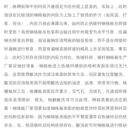
时，格网矩阵中的内应力被假定为在外观上是直的。实际上，此时
假设在比较强的钢格板的内应力上加上了较强的外力（如高温、打
浆、捏合），内应力就会暴露出来。如何防止热镀锌钢格板在焊接
时变形？虽然钢格板在包装和运输过程中外观变为水平弓形，但扁
钢先矫直后焊接。假设扁钢呈现弯曲的锯齿形状，而不是在焊接时
对扁钢进行矫直，而是将扁钢直接焊接到模具上并呈现笔直。事实
上，此时已经存在强烈的内应力对比。热镀锌前，镀锌钢格板生产
厂家应做好准备：钢格板进入热镀锌槽前的母材表面应清洁无污
染。这里推荐酸洗作为清洁表面的简单方法，但应避免过度酸洗。
酸洗前应清除表面不能用酸洗去除的油渍、油漆、焊渣等污物。格
栅板加工后，格栅板表面应尽量大，无气孔、无缩孔，孔缝或焊接
面应采用喷砂、喷丸、电解酸洗等方法处理。网格质量的决定因
素！钢格板厂家需要知道钢格板表面的粗糙度对锌层的厚度和锌层
的结构也有影响，因为钢格板表面的不平整度通常在热镀锌后仍然
存在，先，热浸镀锌后结构依然存在。酸洗前可对钢格板进行喷砂