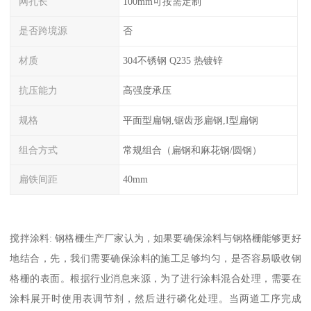
网孔长
100mm可按需定制
是否跨境源
否
材质
304不锈钢 Q235 热镀锌
抗压能力
高强度承压
规格
平面型扁钢,锯齿形扁钢,I型扁钢
组合方式
常规组合（扁钢和麻花钢/圆钢）
扁铁间距
40mm
搅拌涂料: 钢格栅生产厂家认为，如果要确保涂料与钢格栅能够更好
地结合，先，我们需要确保涂料的施工足够均匀，是否容易吸收钢
格栅的表面。根据行业消息来源，为了进行涂料混合处理，需要在
涂料展开时使用表调节剂，然后进行磷化处理。当两道工序完成