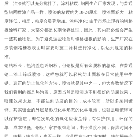
后，油漆就可以充分搅拌了。涂料粘度: 钢网生产厂家发现，与普通
型钢网喷漆产品一样，喷漆的粘度约为18-24厘米，喷涂面积大，粘
度降低，相反，粘度会显著增加。涂料净化: 由于市场上现有的钢格
板涂料厂家，大部分都是长期储存处理，因此，其内部必然会产生
一些其他物质。为了避免这些物质对钢格栅板的影响，生产厂家在
涂装钢格栅板表面时需要对施工涂料进行净化，以达到规定的标
准。
钢格板长，热沟盖也叫钢板，但钢板是所有金属板的总称。在普通
钢上涂上锌或喷漆，这样您就可以轻松防止面板在日常使用中生
锈。真正的防止氧化的方法，喷漆就是其中之一，但大多数情况下
我们看到的都是热沟盖，原因当然是喷漆达不到很好的防腐效果，
喷漆效果太差，不能达到防腐的目的，成本较高，所以多采用镀
锌。其实镀金的外层是形成化学形态的化学电池，也就是电镀锌可
以保护镀层，即使次氧化的氧化应该是锌，有保护作用，环保简
单，成本很低。钢板厂家在镀锌期间，由于温度不同，保温时间不
同，铁损（铁水量）也不一样。当温度在450°C左右时，铁的损失会