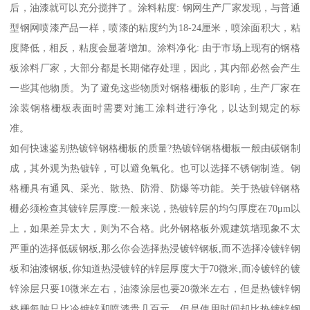
后，油漆就可以充分搅拌了。涂料粘度: 钢网生产厂家发现，与普通
型钢网喷漆产品一样，喷漆的粘度约为18-24厘米，喷涂面积大，粘
度降低，相反，粘度会显著增加。涂料净化: 由于市场上现有的钢格
板涂料厂家，大部分都是长期储存处理，因此，其内部必然会产生
一些其他物质。为了避免这些物质对钢格栅板的影响，生产厂家在
涂装钢格栅板表面时需要对施工涂料进行净化，以达到规定的标
准。
如何快速鉴别热镀锌钢格栅板的质量?热镀锌钢格栅板一般由碳钢制
成，其外观为热镀锌，可以避免氧化。也可以选择不锈钢制造。钢
格栅具有通风、采光、散热、防滑、防爆等功能。关于热镀锌钢格
栅必须检查其镀锌层厚度:一般来说，热镀锌层的均匀厚度在70μm以
上，如果差异太大，则为不合格。此外钢格板外观建筑墙现象不太
严重的选择低碳钢板,那么你会选择热浸镀锌钢板,而不选择冷镀锌钢
板和油漆钢板,你知道热浸镀锌的锌层厚度大于70微米,而冷镀锌的镀
锌涂层只要10微米左右，油漆涂层也要20微米左右，但是热镀锌钢
格栅每吨只比冷镀锌和喷漆贵几百元，但是使用时间却比热镀锌钢