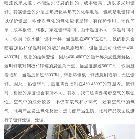
喷漆效果太差，不能达到防腐的目的，成本较高，所以多采用镀
锌。其实镀金的外层是形成化学形态的化学电池，也就是电镀锌可
以保护镀层，即使次氧化的氧化应该是锌，有保护作用，环保简
单，成本很低。钢板厂家在镀锌期间，由于温度不同，保温时间不
同，铁损（铁水量）也不一样。当温度在450°C左右时，铁的损失会
随着加热和保温时间的增加而急剧增加。但当温度可能低于430-
480℃时，铁损的延伸变慢，因此430-480℃的循环称为恶性溶解区。
这时锌液对钢板和锌罐的腐蚀为严重。当温度超过560℃时，铁损显
着增加。当温度超过660℃时，锌损坏钢板，锌渣急剧增加，无法镀
锌。因此，热镀锌时，温度需要控制在430-450℃的范围内。镀锌
时，相应的厚度也会有所不同。其次，我们还需要考虑空气的腐蚀
性。空气中的成分较多，不仅有氧气和水蒸气，还有空气中的氧
气，能与产品发生氧化反应，进而使产品生锈。此时产品表面也进
行了镀锌处理。处理。