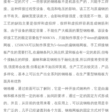
接有一定的尺寸，一些形状的钢格板不是机器生产的，只能手工焊
接。这种焊接过程受设备、电流和电压的影响。该工艺与原扁钢的
水平有关。扁钢宽度误差大，会影响焊接强度，使强度不一致。该
工艺的缺陷主要是假焊和虚拟焊，假焊和虚拟焊容易造成钢筋剥
落。由于设备的额定容量，不能生产大截面的重型钢格栅。该设备
焊接工艺的额定容量低于800KVA，只能制作厚度小于4mm的扁钢格
网板，1250KVA可以制作厚度为5~6mm的扁钢格网板。手工焊接钢
板产生的需要打孔,在扁钢条列入洞点焊,梁和板会有一定的差距,但每
个接触点的焊接、扁钢和麻花钢相当于融化连接,所以焊接将变得更
强,强度将会改善,但看起来不如压焊美观。生产工艺比较灵活，产品
多样化，基本上可以生产出全系列的钢格板，在生产重型钢格板方
面具有优势
钢格栅，通过前面可以了解到，它是一种开放式钢构件，它是由扁
钢和横木按照一定的标准，如间距要求，通过一定的固定方式形成
的。并且，从目前的使用来看，在应用上，可以说钢格的使用是非
常广泛的，几乎已经渗透到各个方面。钢格网板的固定方式对于钢