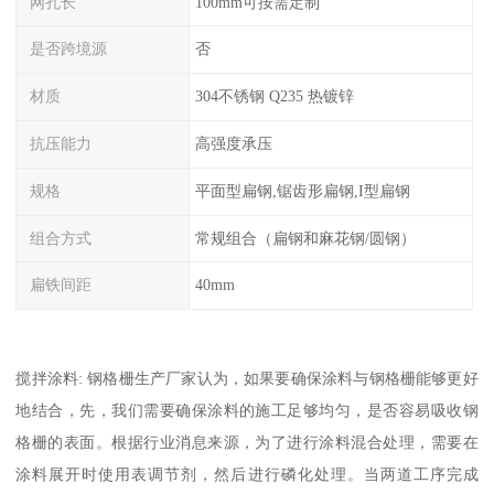
网孔长
100mm可按需定制
是否跨境源
否
材质
304不锈钢 Q235 热镀锌
抗压能力
高强度承压
规格
平面型扁钢,锯齿形扁钢,I型扁钢
组合方式
常规组合（扁钢和麻花钢/圆钢）
扁铁间距
40mm
搅拌涂料: 钢格栅生产厂家认为，如果要确保涂料与钢格栅能够更好
地结合，先，我们需要确保涂料的施工足够均匀，是否容易吸收钢
格栅的表面。根据行业消息来源，为了进行涂料混合处理，需要在
涂料展开时使用表调节剂，然后进行磷化处理。当两道工序完成