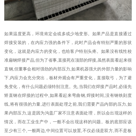
如果温度更高，环境肯定会或多或少地变形。如果产品是直接通过
焊接安装的，在内应力强的条件下，此时产品会有特别严重的形状
变化，这就是内应力的变化，也给客户特别头疼。如果没有线性校
准扁钢焊接产品,但为了省事,直接死在顶部的焊接,虽然表面看起来很
直钢,但董事会相对强劲的内部压力,如果机器强大的外部力量的影响
下,内应力会充分突出，板材外观会有严重变化，直接取弓，为了避
免变化，有什么问题必须特别注意。先,当我们在焊接产品时,必须先
矫直钢在焊接的过程中,如果看起来弯曲钢,焊接时间,没有钢铁刻度
线,将有很强的力量,进行表面处理之前,我们需要产品内部的压力,如
果内部压力,这是因为沟盖厂家不注意表面处理，所以会出现这样的
情况，而在工业生产中，一般不会出现这样的问题。板的底部应该
至少有三个,一般两边,中间位置可以放置,不仅必须是双方,而不是板