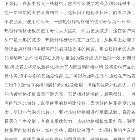
下熔化，在其中放入一些材料，然后将金属结构浸入到镀锌槽中，
使一层锌层附着在金属构件上，这归因于电化学反应。附着力强，
不易脱落。使用时间长，一般热镀锌钢格栅的使用寿命为50-60年。
热镀锌钢格栅板的使用寿命大大提高，然后更换减少，这在客户购
买中是无形的减少。热镀锌格栅板现在广泛使用，从根本上处理了
传统金属材料和木塑等产品易腐蚀损坏的问题。那么它能承受太阳
的暴晒吗?是不能暴露在太阳尽量,因为紫外线防护性能一般,长期日
晒,树脂表面将形成差异化,揭示了内部玻璃纤维材料,这将影响产品的
整体美,但不会影响其强度性能,工厂可以添加吗工作时通过在产品表
面制作0.5mm厚的树脂层和紫外线吸收剂，增强其抗紫外线能力。好
的热镀锌格栅板表面润滑光亮。它是相对润滑的，感觉很好。一点
点的气泡比较好，说明使用的材料比较好，因为好的树脂密度比较
大，所以小气泡会比较少。要对热镀锌格栅进行承载试验，看设备
是否会产生变形，考察其承载能力。热镀锌格栅板如果红亮，阐明
树脂用的材料多些，填料少些，原料比例适当。如果打浆的声音比
较枯燥，很明显热镀锌格栅板的用量较少，钙粉较多，格栅的质量