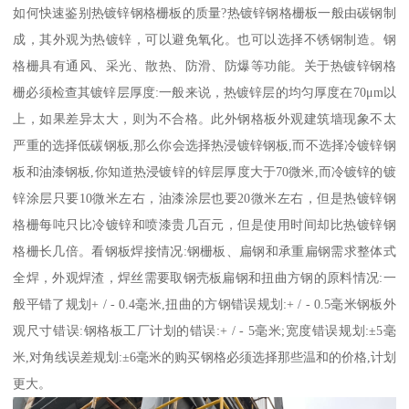
如何快速鉴别热镀锌钢格栅板的质量?热镀锌钢格栅板一般由碳钢制
成，其外观为热镀锌，可以避免氧化。也可以选择不锈钢制造。钢
格栅具有通风、采光、散热、防滑、防爆等功能。关于热镀锌钢格
栅必须检查其镀锌层厚度:一般来说，热镀锌层的均匀厚度在70μm以
上，如果差异太大，则为不合格。此外钢格板外观建筑墙现象不太
严重的选择低碳钢板,那么你会选择热浸镀锌钢板,而不选择冷镀锌钢
板和油漆钢板,你知道热浸镀锌的锌层厚度大于70微米,而冷镀锌的镀
锌涂层只要10微米左右，油漆涂层也要20微米左右，但是热镀锌钢
格栅每吨只比冷镀锌和喷漆贵几百元，但是使用时间却比热镀锌钢
格栅长几倍。看钢板焊接情况:钢栅板、扁钢和承重扁钢需求整体式
全焊，外观焊渣，焊丝需要取钢壳板扁钢和扭曲方钢的原料情况:一
般平错了规划+ / - 0.4毫米,扭曲的方钢错误规划:+ / - 0.5毫米钢板外
观尺寸错误:钢格板工厂计划的错误:+ / - 5毫米;宽度错误规划:±5毫
米,对角线误差规划:±6毫米的购买钢格必须选择那些温和的价格,计划
更大。