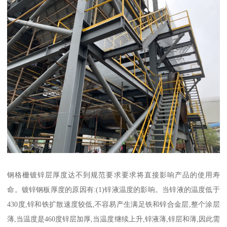
钢格栅镀锌层厚度达不到规范要求要求将直接影响产品的使用寿
命。镀锌钢板厚度的原因有:(1)锌液温度的影响。当锌液的温度低于
430度,锌和铁扩散速度较低,不容易产生满足铁和锌合金层,整个涂层
薄,当温度是460度锌层加厚,当温度继续上升,锌液薄,锌层和薄,因此需