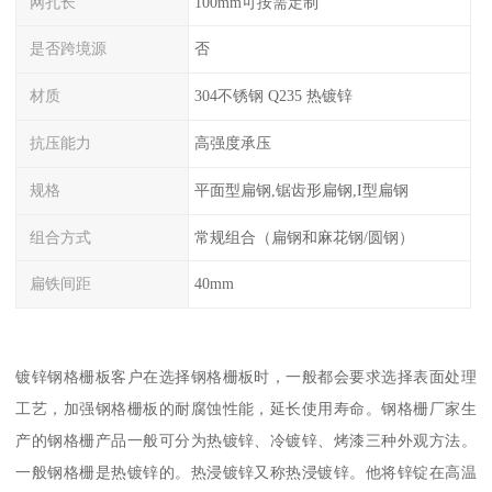
网孔长
100mm可按需定制
是否跨境源
否
材质
304不锈钢 Q235 热镀锌
抗压能力
高强度承压
规格
平面型扁钢,锯齿形扁钢,I型扁钢
组合方式
常规组合（扁钢和麻花钢/圆钢）
扁铁间距
40mm
镀锌钢格栅板客户在选择钢格栅板时，一般都会要求选择表面处理
工艺，加强钢格栅板的耐腐蚀性能，延长使用寿命。钢格栅厂家生
产的钢格栅产品一般可分为热镀锌、冷镀锌、烤漆三种外观方法。
一般钢格栅是热镀锌的。热浸镀锌又称热浸镀锌。他将锌锭在高温