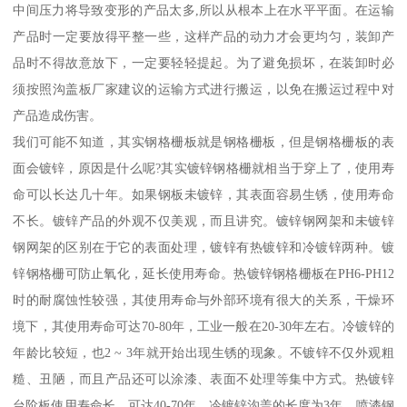
中间压力将导致变形的产品太多,所以从根本上在水平平面。在运输
产品时一定要放得平整一些，这样产品的动力才会更均匀，装卸产
品时不得故意放下，一定要轻轻提起。为了避免损坏，在装卸时必
须按照沟盖板厂家建议的运输方式进行搬运，以免在搬运过程中对
产品造成伤害。
我们可能不知道，其实钢格栅板就是钢格栅板，但是钢格栅板的表
面会镀锌，原因是什么呢?其实镀锌钢格栅就相当于穿上了，使用寿
命可以长达几十年。如果钢板未镀锌，其表面容易生锈，使用寿命
不长。镀锌产品的外观不仅美观，而且讲究。镀锌钢网架和未镀锌
钢网架的区别在于它的表面处理，镀锌有热镀锌和冷镀锌两种。镀
锌钢格栅可防止氧化，延长使用寿命。热镀锌钢格栅板在PH6-PH12
时的耐腐蚀性较强，其使用寿命与外部环境有很大的关系，干燥环
境下，其使用寿命可达70-80年，工业一般在20-30年左右。冷镀锌的
年龄比较短，也2 ~ 3年就开始出现生锈的现象。不镀锌不仅外观粗
糙、丑陋，而且产品还可以涂漆、表面不处理等集中方式。热镀锌
台阶板使用寿命长，可达40-70年。冷镀锌沟盖的长度为3年。喷漆钢