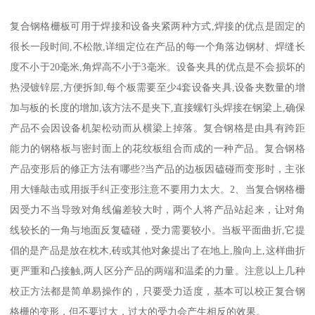
复合钢格栅板可用于焊接和设备夹紧两种方式,焊接的优点是固定的
很长一段时间,不松散,详细定位在产品的每一个角落边钢材、焊缝长
度不小于20毫米,角焊高不小于3毫米。设备夹具的优点是不会损坏的
热浸镀锌层,方便拆卸,每个板需要至少4套设备夹具,设备夹数量的增
加与板的长度的增加,该方法不是夹下,直接螺钉头焊接在钢梁上,确保
产品不会因设备机架松动而从横梁上掉落。复合钢格是由具有跨距
能力的钢格板与密封面上的花纹板组合而成的一种产品。复合钢格
产品变形后的修正方法有哪些?当产品的边板因磕碰而变形时，主张
用大锤敲击或用扳手纠正变形注意不要用力太大。2、当复合钢格栅
因受力不当导致对角线偏差较大时，两个人将产品站起来，让对角
线较长的一角与地面反复磕碰，受力需要较小。当板平面曲折,它提
倡的是产品是放在枕木,砖或其他对象提出了在地上,脸向上,这样曲折
更严重和凸接触,两人区分产品的两端和温柔的力量。注意以上几种
校正方法都是简单易操作的，只要受力适度，基本可以校正复合钢
格栅的变形，但不要过大，过大的受力会产生相反的效果。