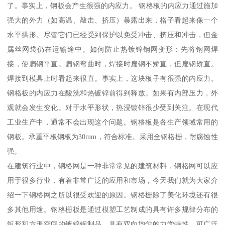
了。事实上，钢板会产生很强的内应力。 钢格板的内应力通过施加
强大的外力（如高温、敲击、挤压）暴露出来，格子看起来像一个
水平拱形。尽管它们已经受到保护以免受冲击、挤压和冲击，但金
属丝网袋仍在运输途中。如何防止热镀锌钢网变形：先将钢网焊
接，使扁钢平直。扁钢弯曲时，焊接时扁钢不矫直，但扁钢矫直。
焊接到模具上时看起来很直。事实上，这块板子有很强的内应力。
钢格板的内应力在酸洗和热镀锌前得到释放。如果有内部压力，外
观就会发生变化。对于水平形状，热浸镀锌很少受到关注。在现代
工业生产中，通常不会出现这个问题。钢格板是各生产领域常用的
钢板。承重平板钢板为30mm，符合标准。采用全钢格栅，耐腐蚀性
强。
在建筑行业中，钢格网是一种非常常见的建筑材料，钢格网可以应
用于很多行业，有着非常广泛的应用和市场，今天我们就为大家介
绍一下钢格网之所以很受欢迎的原因。钢格栅除了美化环境还有很
多其他用途。钢格栅板是通过模塑工艺制成的具有许多规律分布的
矩形和方形空间的镀锌钢制品，具有双向均匀的力学特性。可广泛