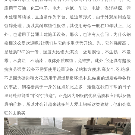
应用于石油、化工电子、电力、造纸、印染、电镀、海洋勘探、污
水处理等领域，且通常作为平台、通道等形式，由于外观采用热浸
镀锌处理，所以其耐腐蚀性很强，其使用寿命一般在10年以上。此
外，也适用于普通土建施工设备。那么，也许有人会问，为什么钢
格栅这么受欢迎呢?让我们从它的多重优势开始。先，它的强度高，
是硬质PVC的十倍，强度大比铝大;其次，还耐腐蚀，不生锈，不发
霉，不腐烂，不油漆，液体介质腐蚀，免维护。此外,它还具有超级
抗疲劳强度,设备不需要使用起重设备,节约和方便,和高安全:闷,绝缘,
不是因为磕碰和火花,适用于易燃易爆环境中,以结束的爆发各种各样
的事故。钢格栅集于一身的优点如此之多，难怪在我们平常的日子
里到处都能看到它的“痕迹”。正是因为钢板的优良品质和应用以及低
廉的价格，所以才会让越来越多的人爱上钢板这类建材，他们会疯
狂的去购买