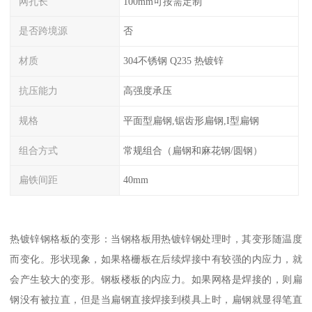
网孔长
100mm可按需定制
是否跨境源
否
材质
304不锈钢 Q235 热镀锌
抗压能力
高强度承压
规格
平面型扁钢,锯齿形扁钢,I型扁钢
组合方式
常规组合（扁钢和麻花钢/圆钢）
扁铁间距
40mm
热镀锌钢格板的变形：当钢格板用热镀锌钢处理时，其变形随温度
而变化。形状现象，如果格栅板在后续焊接中有较强的内应力，就
会产生较大的变形。钢板楼板的内应力。如果网格是焊接的，则扁
钢没有被拉直，但是当扁钢直接焊接到模具上时，扁钢就显得笔直