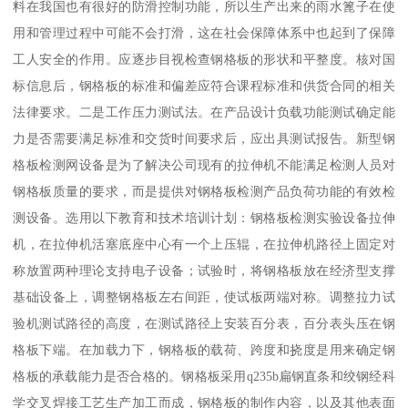
料在我国也有很好的防滑控制功能，所以生产出来的雨水篦子在使
用和管理过程中可能不会打滑，这在社会保障体系中也起到了保障
工人安全的作用。应逐步目视检查钢格板的形状和平整度。核对国
标信息后，钢格板的标准和偏差应符合课程标准和供货合同的相关
法律要求。二是工作压力测试法。在产品设计负载功能测试确定能
力是否需要满足标准和交货时间要求后，应出具测试报告。新型钢
格板检测网设备是为了解决公司现有的拉伸机不能满足检测人员对
钢格板质量的要求，而是提供对钢格板检测产品负荷功能的有效检
测设备。选用以下教育和技术培训计划：钢格板检测实验设备拉伸
机，在拉伸机活塞底座中心有一个上压辊，在拉伸机路径上固定对
称放置两种理论支持电子设备；试验时，将钢格板放在经济型支撑
基础设备上，调整钢格板左右间距，使试板两端对称。调整拉力试
验机测试路径的高度，在测试路径上安装百分表，百分表头压在钢
格板下端。在加载力下，钢格板的载荷、跨度和挠度是用来确定钢
格板的承载能力是否合格的。钢格板采用q235b扁钢直条和绞钢经科
学交叉焊接工艺生产加工而成，钢格板的制作内容，以及其他表面