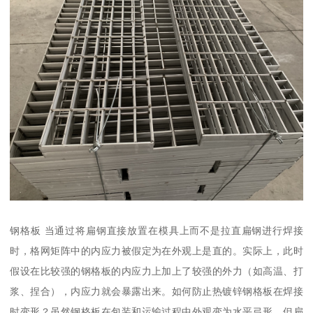
钢格板 当通过将扁钢直接放置在模具上而不是拉直扁钢进行焊接
时，格网矩阵中的内应力被假定为在外观上是直的。实际上，此时
假设在比较强的钢格板的内应力上加上了较强的外力（如高温、打
浆、捏合），内应力就会暴露出来。如何防止热镀锌钢格板在焊接
时变形？虽然钢格板在包装和运输过程中外观变为水平弓形，但扁