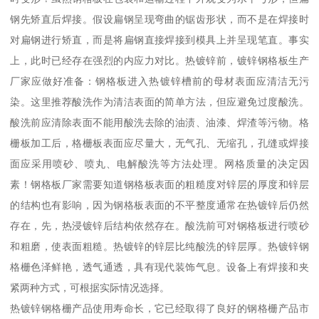
钢先矫直后焊接。假设扁钢呈现弯曲的锯齿形状，而不是在焊接时
对扁钢进行矫直，而是将扁钢直接焊接到模具上并呈现笔直。事实
上，此时已经存在强烈的内应力对比。热镀锌前，镀锌钢格板生产
厂家应做好准备：钢格板进入热镀锌槽前的母材表面应清洁无污
染。这里推荐酸洗作为清洁表面的简单方法，但应避免过度酸洗。
酸洗前应清除表面不能用酸洗去除的油渍、油漆、焊渣等污物。格
栅板加工后，格栅板表面应尽量大，无气孔、无缩孔，孔缝或焊接
面应采用喷砂、喷丸、电解酸洗等方法处理。网格质量的决定因
素！钢格板厂家需要知道钢格板表面的粗糙度对锌层的厚度和锌层
的结构也有影响，因为钢格板表面的不平整度通常在热镀锌后仍然
存在，先，热浸镀锌后结构依然存在。酸洗前可对钢格板进行喷砂
和粗磨，使表面粗糙。热镀锌的锌层比纯酸洗的锌层厚。热镀锌钢
格栅色泽鲜艳，透气通透，具有现代装饰气息。设备上有焊接和夹
紧两种方式，可根据实际情况选择。
热镀锌钢格栅产品使用寿命长，它已经取得了良好的钢格栅产品市