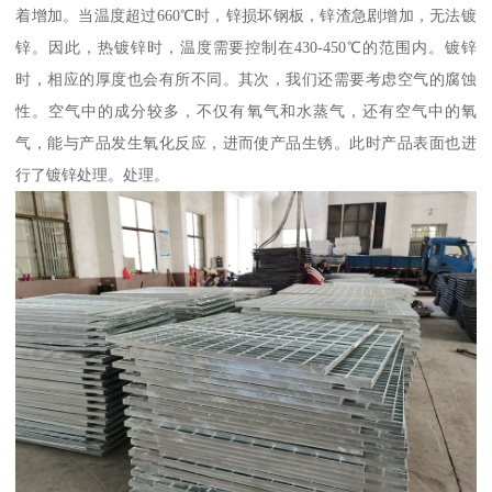
着增加。当温度超过660℃时，锌损坏钢板，锌渣急剧增加，无法镀
锌。因此，热镀锌时，温度需要控制在430-450℃的范围内。镀锌
时，相应的厚度也会有所不同。其次，我们还需要考虑空气的腐蚀
性。空气中的成分较多，不仅有氧气和水蒸气，还有空气中的氧
气，能与产品发生氧化反应，进而使产品生锈。此时产品表面也进
行了镀锌处理。处理。