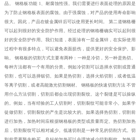
品。 钢格板功能 1、耐腐蚀性强。我们需要进行表面处理的原因是
为了防止钢格板表面的腐蚀。由于强腐蚀，对产品的使用寿命影响
很大。因此，产品在镀金属锌后可以使用更长时间。 第二道钢格栅
可以起到很好的安全防护作用。经过处理的钢格栅确实可以起到很
好的安全防护作用。我们知道，表面涂有一层金属锌，在实际使用
过程中有很多特点，可以避免表面损伤，提供更好的安全保护。影
响。 钢格板的切割方式主要有两种：一种是冷切，另一种是热切。
每种方法都有一个有用的分类。例如冷切割可以选择水切割或普通
切割，也可以选择锯切。如果是热切割，选择火焰切割，或者低温
等离子切割，或者高能激光切割钢材。 钢格板的快速切割方法 不管
用什么方法切割，切割后都会出现切割裂纹。这个裂缝是可以操纵
的。例如，当有经验的工人切割时，切割裂纹可能非常小。如果学
徒做切割，切割裂纹的产生是比较大的。如果选择热切割，切割前
进行加热，加热时间应根据钢格板的类型或质量而定。热切割加热
后，切割裂纹可以相对减少。低速切削是一种常见的切削方式。切
割前需要预先购买。良好的加热可以合理地减少切割裂纹。加热温