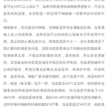
度可达100℃以上或以下。如果切割速度快或钢板厚度较大，可适当
提高加热温度。水切割是一种适用于钢格板一些要求的冷切割方
法。
钢格板长，热沟盖也叫钢板，但钢板是所有金属板的总称。在普通
钢上涂上锌或喷漆，这样您就可以轻松防止面板在日常使用中生
锈。真正的防止氧化的方法，喷漆就是其中之一，但大多数情况下
我们看到的都是热沟盖，原因当然是喷漆达不到很好的防腐效果，
喷漆效果太差，不能达到防腐的目的，成本较高，所以多采用镀
锌。其实镀金的外层是形成化学形态的化学电池，也就是电镀锌可
以保护镀层，即使次氧化的氧化应该是锌，有保护作用，环保简
单，成本很低。钢板厂家在镀锌期间，由于温度不同，保温时间不
同，铁损（铁水量）也不一样。当温度在450°C左右时，铁的损失会
随着加热和保温时间的增加而急剧增加。但当温度可能低于430-
480℃时，铁损的延伸变慢，因此430-480℃的循环称为恶性溶解区。
这时锌液对钢板和锌罐的腐蚀为严重。当温度超过560℃时，铁损显