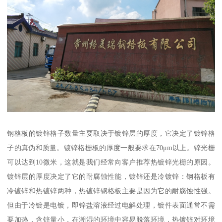
钢格板的镀锌格子数量主要取决于镀锌层的厚度，它决定了镀锌格
子的真伪和质量。镀锌格栅板的厚度一般要求在70μm以上。锌光栅
可以达到10微米，这就是我们经常向客户推荐热镀锌光栅的原因。
镀锌层的厚度决定了它的耐腐蚀性能，镀锌还是冷镀锌：钢格板有
冷镀锌和热镀锌两种，热镀锌钢格板主要是因为它的耐腐蚀性强。
但由于冷镀是电镀，即锌盐溶液经过电解处理，镀件表面通常不需
要加热，含锌量小，在潮湿的环境中容易脱落环境，热镀锌对环境