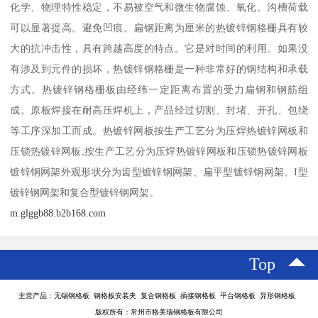
化学、物理特性稳定，不易被空气和微生物腐蚀、氧化。沟槽荷载
可以显著提高。避免凹痕。扁钢距离为厘米的热镀锌钢格栅具有较
大的抗冲击性，具有跨越高度的特点。它是对时间的利用。如果没
有涉及到元件的损坏，热镀锌钢格栅是一种非常好的钢结构和承载
方式。热镀锌钢格栅板由经纬一定距离布置的受力扁钢和钢筋组
成。原板焊接在耐高压焊机上，产品经过切割、封堵、开孔、包绕
等工序深加工而成。热镀锌网板按生产工艺分为压焊热镀锌网板和
压锁热镀锌网板;按生产工艺分为压焊热镀锌网板和压锁热镀锌网板
镀锌钢网架外观形状分为齿型镀锌钢网架、扁平型镀锌钢网架、I型
镀锌钢网架和复合型镀锌钢网架。
m.glggb88.b2b168.com
Top
主营产品：无锡钢格板 钢格板安装夹 复合钢格板 插接钢格板 平台钢格板 异形钢格板
版权所有：常州市格美瑞钢格板有限公司