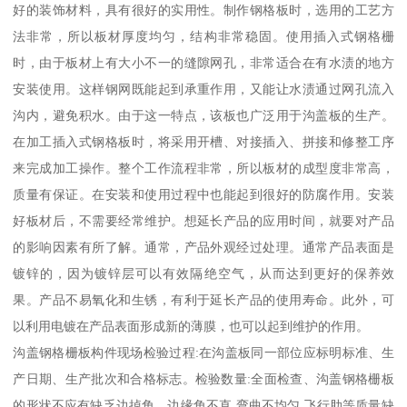
好的装饰材料，具有很好的实用性。制作钢格板时，选用的工艺方
法非常，所以板材厚度均匀，结构非常稳固。使用插入式钢格栅
时，由于板材上有大小不一的缝隙网孔，非常适合在有水渍的地方
安装使用。这样钢网既能起到承重作用，又能让水渍通过网孔流入
沟内，避免积水。由于这一特点，该板也广泛用于沟盖板的生产。
在加工插入式钢格板时，将采用开槽、对接插入、拼接和修整工序
来完成加工操作。整个工作流程非常，所以板材的成型度非常高，
质量有保证。在安装和使用过程中也能起到很好的防腐作用。安装
好板材后，不需要经常维护。想延长产品的应用时间，就要对产品
的影响因素有所了解。通常，产品外观经过处理。通常产品表面是
镀锌的，因为镀锌层可以有效隔绝空气，从而达到更好的保养效
果。产品不易氧化和生锈，有利于延长产品的使用寿命。此外，可
以利用电镀在产品表面形成新的薄膜，也可以起到维护的作用。
沟盖钢格栅板构件现场检验过程:在沟盖板同一部位应标明标准、生
产日期、生产批次和合格标志。检验数量:全面检查、沟盖钢格栅板
的形状不应有缺乏边掉角、边缘角不直,弯曲不均匀,飞行肋等质量缺