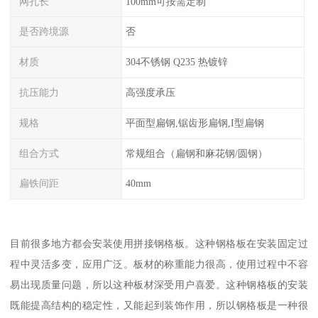
网孔长
100mm可按需定制
是否跨境源
否
材质
304不锈钢 Q235 热镀锌
抗压能力
高强度承压
规格
平面型扁钢,锯齿形扁钢,I型扁钢
组合方式
常规组合（扁钢和麻花钢/圆钢）
扁铁间距
40mm
目前很多地方都会安装使用拼接钢格板。这种钢格板在安装固定过
程中灵活多变，应用广泛。板材的称重能力很高，使用过程中不容
易出现质量问题，所以这种板材深受用户喜爱。这种钢格板的安装
既能提高结构的稳定性，又能起到装饰作用，所以钢格板是一种很