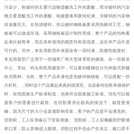
污染少。热镀锌的主要污染物是酸洗工件的废酸，而冷镀锌的污染
物主要是酸洗工件的废酸、电镀废液和废钝化液。冷镀锌的污染物
排放量巨大。在热浸镀锌。所以镀锌钢格板要采用热镀锌工艺，钢
格板可以做成吊顶。采用钢格板设计制作而成，整个产品的结构看
起来比较简单，而且具有很强的观赏性和高强度，这在本产品中是
可行的。另外，本实用新型外表面涂有一层锌液，防腐性能更好。
本实用新型广泛用于一些烟草厂和大型体育馆的侧面。在一些展览
中心、车站、码头和民用建筑中，可以看到楼梯也分为焊接式和螺
栓式两种。当然，整个产品本身也是热镀锌钢格板，可以搭配一些
大栏杆。 , 同时这个产品看起来真的很漂亮。当设备特别简单易保护
时，按照国家生产标准制造，也将符合国家施工标准。但也可以根
据客户的需要进行裁剪。在切割要求比较高的情况下，精度更准
确，因为尺寸的大小会直接影响安装，客户的产品是不会满意的。
切割前，工人应准备以下安装措施： 切割前，工人应佩戴防护眼镜
和口罩，防止异物进入眼睛。切割过程中也会产生灰尘，戴口罩不