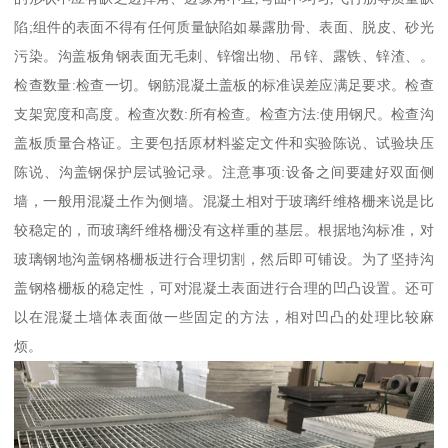
陷;组件的表面不得有任何质量缺陷如暴露肋骨、表面、脱皮、砂光
污染。沟盖板角钢表面无毛刺、锌馏出物、吊锌、露铁、锌渣、。
检查数量:检查一切。钢筋混凝土盖板的标准误差应满足要求。检查
支架宽度和高度。检查次数:所有检查。检查方法:使用钢尺。检查沟
盖板质量合格证。主要包括原材料鉴定文件和实验陈说、试验块压
陈说、沟盖钢保护层试验记录。注意事项:设备之间要建好双面侧
墙，一般用混凝土作为侧墙。混凝土相对于玻璃纤维格栅来说是比
较稳定的，而玻璃纤维格栅没有这样重的基层。根据地沟标准，对
玻璃钢地沟盖钢格栅板进行合理切割，然后即可铺设。为了坚持沟
盖钢格栅板的稳定性，可对混凝土表面进行合理的凹凸设置。还可
以在混凝土墙体表面做一些固定的方法，相对凹凸的处理比较麻
烦。