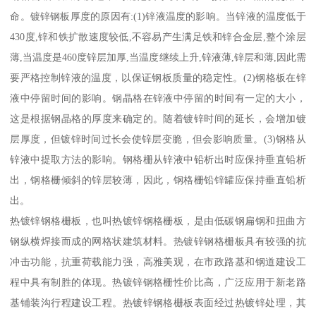
命。镀锌钢板厚度的原因有:(1)锌液温度的影响。当锌液的温度低于
430度,锌和铁扩散速度较低,不容易产生满足铁和锌合金层,整个涂层
薄,当温度是460度锌层加厚,当温度继续上升,锌液薄,锌层和薄,因此需
要严格控制锌液的温度，以保证钢板质量的稳定性。(2)钢格板在锌
液中停留时间的影响。钢晶格在锌液中停留的时间有一定的大小，
这是根据钢晶格的厚度来确定的。随着镀锌时间的延长，会增加镀
层厚度，但镀锌时间过长会使锌层变脆，但会影响质量。(3)钢格从
锌液中提取方法的影响。钢格栅从锌液中铅析出时应保持垂直铅析
出，钢格栅倾斜的锌层较薄，因此，钢格栅铅锌罐应保持垂直铅析
出。
热镀锌钢格栅板，也叫热镀锌钢格栅板，是由低碳钢扁钢和扭曲方
钢纵横焊接而成的网格状建筑材料。热镀锌钢格栅板具有较强的抗
冲击功能，抗重荷载能力强，高雅美观，在市政路基和钢道建设工
程中具有制胜的体现。热镀锌钢格栅性价比高，广泛应用于新老路
基铺装沟行程建设工程。热镀锌钢格栅板表面经过热镀锌处理，其