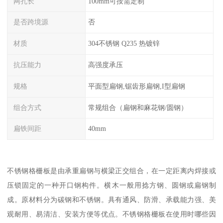
网孔长
100mm可按需定制
是否跨境源
否
材质
304不锈钢 Q235 热镀锌
抗压能力
高强度承压
规格
平面型扁钢,锯齿形扁钢,I型扁钢
组合方式
常规组合（扁钢和麻花钢/圆钢）
扁铁间距
40mm
不锈钢格栅板是由承重扁钢与横梁正交组合，在一定距离内焊接或
压锁固定的一种开口钢构件。横木一般用捻方钢、圆钢或扁钢制
成。原材料分为碳钢和不锈钢。具有通风、防滑、承载能力强、美
观耐用、易清洁、安装方便等优点。不锈钢格栅板在使用时哪些因