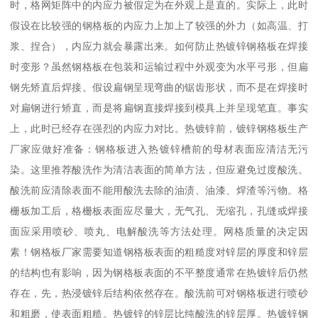
时，格网矩阵中的内应力被假定为在外观上是直的。实际上，此时
假设在比较强的钢格板的内应力上加上了较强的外力（如高温、打
浆、捏合），内应力就会暴露出来。如何防止热镀锌钢格板在焊接
时变形？虽然钢格板在包装和运输过程中外观变为水平弓形，但扁
钢先矫直后焊接。假设扁钢呈现弯曲的锯齿形状，而不是在焊接时
对扁钢进行矫直，而是将扁钢直接焊接到模具上并呈现笔直。事实
上，此时已经存在强烈的内应力对比。热镀锌前，镀锌钢格板生产
厂家应做好准备：钢格板进入热镀锌槽前的母材表面应清洁无污
染。这里推荐酸洗作为清洁表面的简单方法，但应避免过度酸洗。
酸洗前应清除表面不能用酸洗去除的油渍、油漆、焊渣等污物。格
栅板加工后，格栅板表面应尽量大，无气孔、无缩孔，孔缝或焊接
面应采用喷砂、喷丸、电解酸洗等方法处理。网格质量的决定因
素！钢格板厂家需要知道钢格板表面的粗糙度对锌层的厚度和锌层
的结构也有影响，因为钢格板表面的不平整度通常在热镀锌后仍然
存在，先，热浸镀锌后结构依然存在。酸洗前可对钢格板进行喷砂
和粗磨，使表面粗糙。热镀锌的锌层比纯酸洗的锌层厚。热镀锌钢