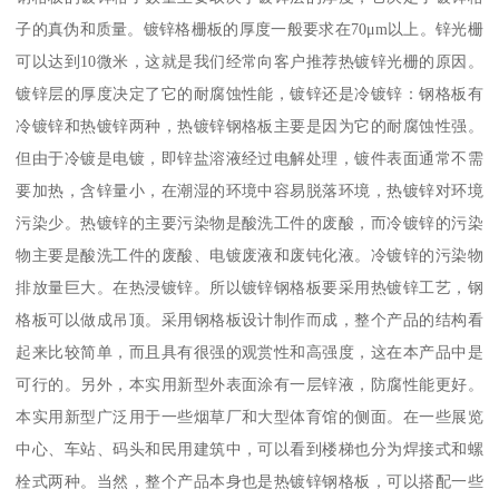
子的真伪和质量。镀锌格栅板的厚度一般要求在70μm以上。锌光栅
可以达到10微米，这就是我们经常向客户推荐热镀锌光栅的原因。
镀锌层的厚度决定了它的耐腐蚀性能，镀锌还是冷镀锌：钢格板有
冷镀锌和热镀锌两种，热镀锌钢格板主要是因为它的耐腐蚀性强。
但由于冷镀是电镀，即锌盐溶液经过电解处理，镀件表面通常不需
要加热，含锌量小，在潮湿的环境中容易脱落环境，热镀锌对环境
污染少。热镀锌的主要污染物是酸洗工件的废酸，而冷镀锌的污染
物主要是酸洗工件的废酸、电镀废液和废钝化液。冷镀锌的污染物
排放量巨大。在热浸镀锌。所以镀锌钢格板要采用热镀锌工艺，钢
格板可以做成吊顶。采用钢格板设计制作而成，整个产品的结构看
起来比较简单，而且具有很强的观赏性和高强度，这在本产品中是
可行的。另外，本实用新型外表面涂有一层锌液，防腐性能更好。
本实用新型广泛用于一些烟草厂和大型体育馆的侧面。在一些展览
中心、车站、码头和民用建筑中，可以看到楼梯也分为焊接式和螺
栓式两种。当然，整个产品本身也是热镀锌钢格板，可以搭配一些