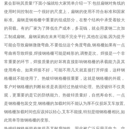
素会影响其质量?下面小编就给大家简单介绍一下:包括扁钢对角线的
使用时间控制在一个很好的尺度上，扁钢的使用不符合标准和国家
标准。扁钢是钢格栅中重要的组成部分，在整个结构中承受着较大
的荷载。有的厂家为了降低生产成本，多花钱，就会用废钢二次加
工制成扁钢。扁钢采购在未来可能不完全平行,其他在运输,因为提升
可能会导致扁钢微微弯曲,不要低估这个角度弯曲,钢格栅如果有一点
弯曲将导致焊接,焊接钢格栅可能是畸形的,调整是次。焊接是一个非
常重要的环节，焊接质量的好坏将直接影响钢格栅的承载能力及其
使用寿命。如果焊接不好，可能不用几天就直接打开焊接，这样钢
格栅就不能使用了。热镀锌钢格栅很重要，这就是钢格栅的外观，
客户对钢格栅的判断标准是表面经过热镀锌处理。热浸镀锌不仅美
观，更重要的是它的防锈能力。热镀锌质量好，自然寿命长。一点
是钢格栅包装交货,钢格栅的加载时间不能认为厚不仅损坏叉车放置,
钢格栅加载时间也应该掉以轻心,叉车不能接,特别是细钢格栅相比,如
此简单导致钢格栅的变形。
热镀锌钢格板能有效提高其耐腐蚀性，因此被广泛应用于电力、交