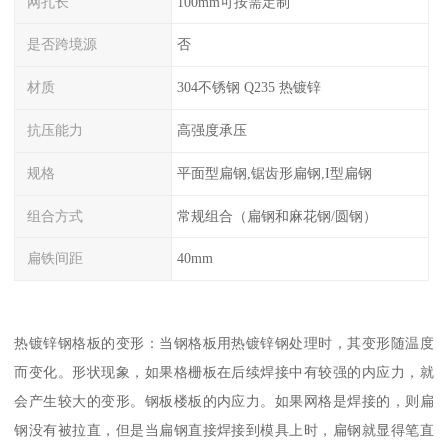
网孔长
100mm可按需定制
是否跨境源
否
材质
304不锈钢 Q235 热镀锌
抗压能力
高强度承压
规格
平面型扁钢,锯齿形扁钢,I型扁钢
组合方式
常规组合（扁钢和麻花钢/圆钢）
扁铁间距
40mm
热镀锌钢格板的变形：当钢格板用热镀锌钢处理时，其变形随温度
而变化。形状现象，如果格栅板在后续焊接中有较强的内应力，就
会产生较大的变形。钢板楼板的内应力。如果网格是焊接的，则扁
钢没有被拉直，但是当扁钢直接焊接到模具上时，扁钢就显得笔直