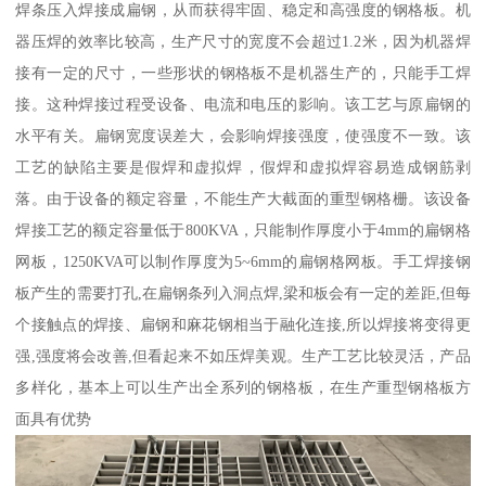
焊条压入焊接成扁钢，从而获得牢固、稳定和高强度的钢格板。机
器压焊的效率比较高，生产尺寸的宽度不会超过1.2米，因为机器焊
接有一定的尺寸，一些形状的钢格板不是机器生产的，只能手工焊
接。这种焊接过程受设备、电流和电压的影响。该工艺与原扁钢的
水平有关。扁钢宽度误差大，会影响焊接强度，使强度不一致。该
工艺的缺陷主要是假焊和虚拟焊，假焊和虚拟焊容易造成钢筋剥
落。由于设备的额定容量，不能生产大截面的重型钢格栅。该设备
焊接工艺的额定容量低于800KVA，只能制作厚度小于4mm的扁钢格
网板，1250KVA可以制作厚度为5~6mm的扁钢格网板。手工焊接钢
板产生的需要打孔,在扁钢条列入洞点焊,梁和板会有一定的差距,但每
个接触点的焊接、扁钢和麻花钢相当于融化连接,所以焊接将变得更
强,强度将会改善,但看起来不如压焊美观。生产工艺比较灵活，产品
多样化，基本上可以生产出全系列的钢格板，在生产重型钢格板方
面具有优势