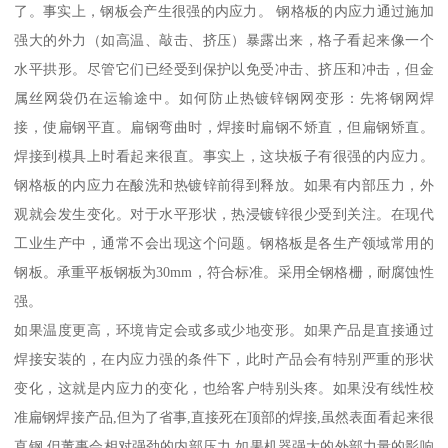
了。事实上，钢板会产生很强的内应力。 钢格板的内应力通过施加
强大的外力（如高温、敲击、挤压）暴露出来，格子看起来像一个
水平拱形。尽管它们已经受到保护以免受冲击、挤压和冲击，但金
属丝网袋仍在运输途中。如何防止热镀锌钢网变形：先将钢网焊
接，使扁钢平直。扁钢弯曲时，焊接时扁钢不矫直，但扁钢矫直。
焊接到模具上时看起来很直。事实上，这块板子有很强的内应力。
钢格板的内应力在酸洗和热镀锌前得到释放。如果有内部压力，外
观就会发生变化。对于水平形状，热浸镀锌很少受到关注。在现代
工业生产中，通常不会出现这个问题。钢格板是各生产领域常用的
钢板。承重平板钢板为30mm，符合标准。采用全钢格栅，耐腐蚀性
强。
如果温度更高，环境肯定会或多或少地变形。如果产品是直接通过
焊接安装的，在内应力强的条件下，此时产品会有特别严重的形状
变化，这就是内应力的变化，也给客户特别头疼。如果没有线性校
准扁钢焊接产品,但为了省事,直接死在顶部的焊接,虽然表面看起来很
直钢,但董事会相对强劲的内部压力,如果机器强大的外部力量的影响