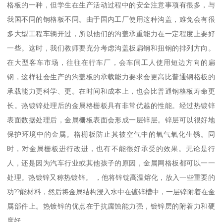
格板的一种，但学生在生产活动过程中的安全注意事项有很多，与
我国不同的钢格板不同。由于国内工厂使用这种沟盖，难免会有很
多大型工程车辆开过，所以他们的沟盖承重能力在一定程度上要好
一些。这时，我们教师要充分考虑沟盖板扁钢和扭钢的排列方向。
在大型客车市场，往往在行车厂，会车间工人使用短边方向的扁
钢，这样社会生产的沟盖板的承载能力要求会更高比普通钢格板的
承载能力更科学、更。在时间和成本上，也会比普通钢格板寿命更
长。热镀锌处理后的金属格栅板具有非常优越的性能。经过热镀锌
表面数据处理后，金属栅板表面会形成一层锌层。锌层可以很好地
保护环境中的金属。格栅板防止其被空气中的氧气氧化生锈。同
时，对金属栅板进行改进，也有不能很好承受的效果。无论是行
人，还是因为汽车行业或其他孩子的原因，金属网格板都可以一一
处理。热镀锌又称热镀锌。 ，他将锌锭高温熔化，放入一些重要的
功??能材料，然后将金属结构浸入水中在镀锌槽中，一层锌附着在金
属部件上。热镀锌的优点在于抗腐蚀能力强，镀锌层的附着力和硬
度好。