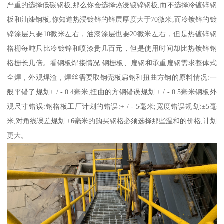
严重的选择低碳钢板,那么你会选择热浸镀锌钢板,而不选择冷镀锌钢
板和油漆钢板,你知道热浸镀锌的锌层厚度大于70微米,而冷镀锌的镀
锌涂层只要10微米左右，油漆涂层也要20微米左右，但是热镀锌钢
格栅每吨只比冷镀锌和喷漆贵几百元，但是使用时间却比热镀锌钢
格栅长几倍。看钢板焊接情况:钢栅板、扁钢和承重扁钢需求整体式
全焊，外观焊渣，焊丝需要取钢壳板扁钢和扭曲方钢的原料情况:一
般平错了规划+ / - 0.4毫米,扭曲的方钢错误规划:+ / - 0.5毫米钢板外
观尺寸错误:钢格板工厂计划的错误:+ / - 5毫米;宽度错误规划:±5毫
米,对角线误差规划:±6毫米的购买钢格必须选择那些温和的价格,计划
更大。