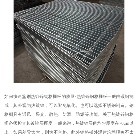
如何快速鉴别热镀锌钢格栅板的质量?热镀锌钢格栅板一般由碳钢制
成，其外观为热镀锌，可以避免氧化。也可以选择不锈钢制造。钢
格栅具有通风、采光、散热、防滑、防爆等功能。关于热镀锌钢格
栅必须检查其镀锌层厚度:一般来说，热镀锌层的均匀厚度在70μm以
上，如果差异太大，则为不合格。此外钢格板外观建筑墙现象不太