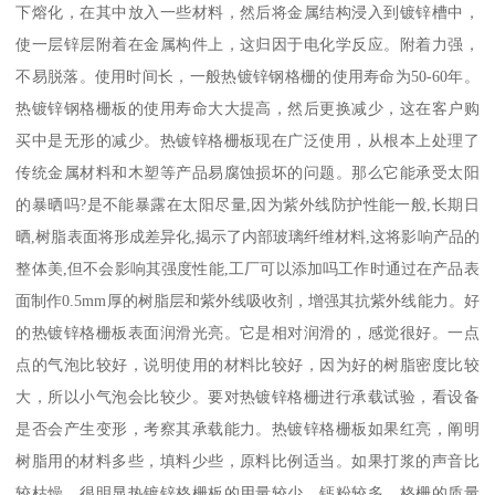
下熔化，在其中放入一些材料，然后将金属结构浸入到镀锌槽中，
使一层锌层附着在金属构件上，这归因于电化学反应。附着力强，
不易脱落。使用时间长，一般热镀锌钢格栅的使用寿命为50-60年。
热镀锌钢格栅板的使用寿命大大提高，然后更换减少，这在客户购
买中是无形的减少。热镀锌格栅板现在广泛使用，从根本上处理了
传统金属材料和木塑等产品易腐蚀损坏的问题。那么它能承受太阳
的暴晒吗?是不能暴露在太阳尽量,因为紫外线防护性能一般,长期日
晒,树脂表面将形成差异化,揭示了内部玻璃纤维材料,这将影响产品的
整体美,但不会影响其强度性能,工厂可以添加吗工作时通过在产品表
面制作0.5mm厚的树脂层和紫外线吸收剂，增强其抗紫外线能力。好
的热镀锌格栅板表面润滑光亮。它是相对润滑的，感觉很好。一点
点的气泡比较好，说明使用的材料比较好，因为好的树脂密度比较
大，所以小气泡会比较少。要对热镀锌格栅进行承载试验，看设备
是否会产生变形，考察其承载能力。热镀锌格栅板如果红亮，阐明
树脂用的材料多些，填料少些，原料比例适当。如果打浆的声音比
较枯燥，很明显热镀锌格栅板的用量较少，钙粉较多，格栅的质量