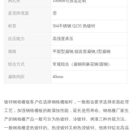
网孔长
100mm可按需定制
是否跨境源
否
材质
304不锈钢 Q235 热镀锌
抗压能力
高强度承压
规格
平面型扁钢,锯齿形扁钢,I型扁钢
组合方式
常规组合（扁钢和麻花钢/圆钢）
扁铁间距
40mm
镀锌钢格栅板客户在选择钢格栅板时，一般都会要求选择表面处理
工艺，加强钢格栅板的耐腐蚀性能，延长使用寿命。钢格栅厂家生
产的钢格栅产品一般可分为热镀锌、冷镀锌、烤漆三种外观方法。
一般钢格栅是热镀锌的。热浸镀锌又称热浸镀锌。他将锌锭在高温