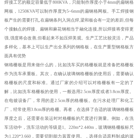
焊接工艺的额定容量低于800KVA，只能制作厚度小于4mm的扁钢格
网板，1250KVA可以制作厚度为5~6mm的扁钢格网板。手工焊接钢
板产生的需要打孔,在扁钢条列入洞点焊,梁和板会有一定的差距,但每
个接触点的焊接、扁钢和麻花钢相当于融化连接,所以焊接将变得更
强,强度将会改善,但看起来不如压焊美观。生产工艺比较灵活，产品
多样化，基本上可以生产出全系列的钢格板，在生产重型钢格板方
面具有优势
钢格栅板是用来做什么的，比如洗车买的格栅板就是准备把格栅板
作为洗车承重板。其次，在确认玻璃钢格栅板的使用后，需要确认
格栅板的尺度和标准。通过厂家的介绍可以对格栅板有一定的了
解，比如洗车格栅板的使用，一般选用2.5cm厚度或者3.8cm厚度。
在电镀设备厂，常用的是2.5cm厚的格栅板。在污水处理厂和化工
厂，经常使用3.8cm厚的格栅。再者，在选择了合适的玻璃钢格栅板
厚度之后，还需要在装运时对格栅板的尺度进行测量。例如，在洗
车活动中，洗车活动的等级是1。220m*2.440m，玻璃钢格栅板标尺
为1.220*3.660，需要切割能力装置使用。，选择合适原料制成的玻