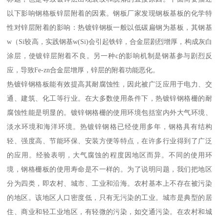
以下影响钢格板锌层附着的因素。钢板厂家发现钢板基板的化学特
性对锌层附着的影响：热镀锌钢板一般以低碳扁钢为基板，其钢基
w（Si较高，实践钢基w(Si)会引起铁锌，合金层剧烈增厚，构成灰白
涂层，使镀锌层附着不良。另一种c的影响机制是钢基参与剧烈反
应，导致Fe-zn合金层增厚，锌层的附着功能恶化。
热镀锌钢格板能有效提高其耐腐蚀性，因此被广泛应用于电力、交
通、建筑、化工等行业。在大多数使用条件下，热镀锌钢格栅的耐
腐蚀性能是明显的。镀锌钢格栅的使用环境包括室内外大气环境、
淡水环境和海洋环境。热镀锌钢格已经使用多年，钢格具有结构
轻、强度高、节能环保、安装方便等特点，在许多行业得到了广泛
的应用。经验表明，大气腐蚀的程度因地区而异。不同的使用环
境，钢格栅板的使用寿命是不一样的。为了说明问题，我们把地区
分为四类，即农村、城市、工业和沿海。农村基本上不存在被污染
的地区。该地区人口密度低，只有无污染的工业。城市是典型的居
住、商业和轻工业地区，有轻微的污染，如交通污染。在农村和城