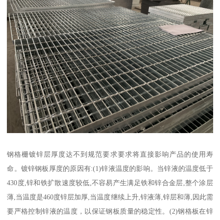
钢格栅镀锌层厚度达不到规范要求要求将直接影响产品的使用寿
命。镀锌钢板厚度的原因有:(1)锌液温度的影响。当锌液的温度低于
430度,锌和铁扩散速度较低,不容易产生满足铁和锌合金层,整个涂层
薄,当温度是460度锌层加厚,当温度继续上升,锌液薄,锌层和薄,因此需
要严格控制锌液的温度，以保证钢板质量的稳定性。(2)钢格板在锌