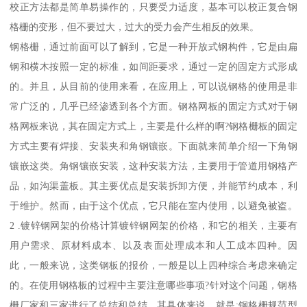
校正方法都是简单易操作的，只要受力适度，基本可以校正复合钢
格栅的变形，但不要过大，过大的受力会产生相反的效果。
钢格栅，通过前面可以了解到，它是一种开放式钢构件，它是由扁
钢和横木按照一定的标准，如间距要求，通过一定的固定方式形成
的。并且，从目前的使用来看，在应用上，可以说钢格的使用是非
常广泛的，几乎已经渗透到各个方面。钢格网板的固定方式对于钢
格网板来说，其在固定方式上，主要是什么样的啊?钢格栅板的固定
方式主要有焊接、安装夹和角钢镶嵌。下面就来简单介绍一下角钢
镶嵌这类。角钢镶嵌安装，这种安装方法，主要用于管道用钢格产
品，如沟渠盖板。其主要优点是安装拆卸方便，并能节约成本，利
于维护。然而，由于这个优点，它只能在室内使用，以避免被盗。
2 .镀锌钢网架的价格计算镀锌钢网架的价格，和它的相关，主要有
用户需求、原材料成本、以及表面处理成本和人工成本四种。因
此，一般来说，这类钢板的报价，一般是以上四种综合考虑来确定
的。在使用钢格板的过程中主要注意哪些事项?针对这个问题，钢格
栅厂家和三家进行了总结和总结，其具体来说，就是:钢格栅规范型