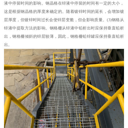
液中停留时间的影响。钢晶格在锌液中停留的时间有一定的大小，
这是根据钢晶格的厚度来确定的。随着镀锌时间的延长，会增加镀
层厚度，但镀锌时间过长会使锌层变脆，但会影响质量。(3)钢格从
锌液中提取方法的影响。钢格栅从锌液中铅析出时应保持垂直铅析
出，钢格栅倾斜的锌层较薄，因此，钢格栅铅锌罐应保持垂直铅析
出。