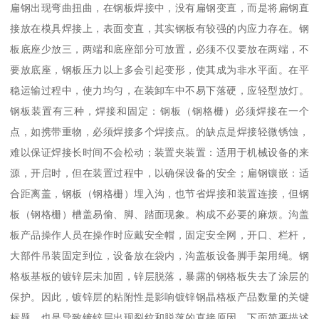
扁钢出现弯曲扭曲，在钢板焊接中，没有扁钢变直，而是将扁钢直
接放在模具焊接上，表面变直，其实钢板有较强的内应力存在。钢
板底座少放三，两端和底座部分可放置，必须不仅要放在两端，不
要放底座，钢板压力以上多会引起变形，使其成为非水平面。在平
稳运输过程中，使力均匀，在装卸车中不易下落硬，应轻型放灯。
钢板装置有三种，焊接和固定：钢板（钢格栅）必须焊接在一个
点，如携带重物，必须焊接多个焊接点。的缺点是焊接轻微锈蚀，
难以保证焊接长时间不会松动；装置夹装置：适用于机械设备的来
源，开启时，但在装置过程中，以确保设备的安全；扁钢镶嵌：适
合距离盖，钢板（钢格栅）埋入沟，也节省焊接和装置连接，但钢
板（钢格栅）槽盖易偷、脚、踏面现象。构成不必要的麻烦。沟盖
板产品操作人员在操作时应戴安全帽，固定安全网，开口、栏杆，
大部件吊装固定到位，设备放在袋内，沟盖板设备脚手架用绳。钢
格板基板的镀锌层未加固，锌层脱落，暴露的钢格板失去了涂层的
保护。因此，镀锌层的粘附性是影响镀锌钢晶格板产品数量的关键
标题，也是导致镀锌层出现裂纹和脱落的直接原因。下面简要描述