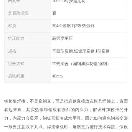
网孔长
100mm可按需定制
是否跨境源
否
材质
304不锈钢 Q235 热镀锌
抗压能力
高强度承压
规格
平面型扁钢,锯齿形扁钢,I型扁钢
组合方式
常规组合（扁钢和麻花钢/圆钢）
扁铁间距
40mm
钢格板焊接，不是扁钢直，而是把扁钢直接放在模具焊接上，表面
看起来直，其实热镀锌钢板有强烈的内应力，假设外加较强的外
力，内应力会显示，钢板形状变成水平弓。因此如何避免钢板变形
一般要注意以下几点。焊接钢板时，扁钢直后进行技术焊接。假设