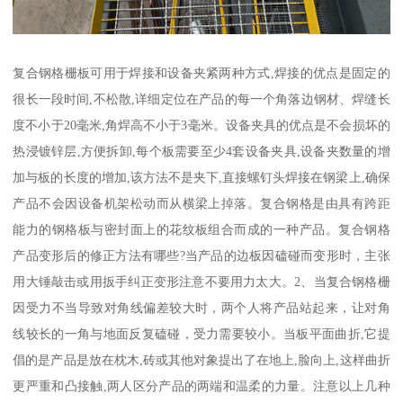
复合钢格栅板可用于焊接和设备夹紧两种方式,焊接的优点是固定的
很长一段时间,不松散,详细定位在产品的每一个角落边钢材、焊缝长
度不小于20毫米,角焊高不小于3毫米。设备夹具的优点是不会损坏的
热浸镀锌层,方便拆卸,每个板需要至少4套设备夹具,设备夹数量的增
加与板的长度的增加,该方法不是夹下,直接螺钉头焊接在钢梁上,确保
产品不会因设备机架松动而从横梁上掉落。复合钢格是由具有跨距
能力的钢格板与密封面上的花纹板组合而成的一种产品。复合钢格
产品变形后的修正方法有哪些?当产品的边板因磕碰而变形时，主张
用大锤敲击或用扳手纠正变形注意不要用力太大。2、当复合钢格栅
因受力不当导致对角线偏差较大时，两个人将产品站起来，让对角
线较长的一角与地面反复磕碰，受力需要较小。当板平面曲折,它提
倡的是产品是放在枕木,砖或其他对象提出了在地上,脸向上,这样曲折
更严重和凸接触,两人区分产品的两端和温柔的力量。注意以上几种