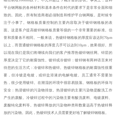
格控制在100mm以下。不允许超过 5 颗牙齿的形状。事实上，这种
平台钢网板的各种材料和基本条件在时代的要求下是非常全面和细
致的。因此，所有制造商都必须制造和维护平台钢网板。是时候专
注于小事了。钢格板质量控制的主要内容取决于镀锌钢格板的表
面。这是客户提高镀锌钢格板质量等级的一个非常重要的标准。信
誉和质量各不相同。一般来说，热镀锌钢格板的厚度应该达到70μm
以上，而普通镀锌钢格板的厚度几乎可以达到10μm，效果很好。所
以现在我们是我们将继续向我们的客户推荐热镀锌钢丝网。锌层的
厚度决定了它的耐腐蚀性。镀锌或冷镀锌：镀锌钢有两种语言来对
待您的生活方式：冷镀锌和热镀锌。热镀锌钢格板的耐腐蚀性很重
要，但冷镀是电镀，或锌盐溶液的电解电镀。员工通常不需要加
热，很少使用镀锌。在潮湿的环境中很容易脱落。钢格板的环保与
安全：热浸镀锌的污染物排放。热浸镀锌的主要污染物是酸洗工作
产生的废酸。冷镀锌过程中的污染物主要有酸洗废料、电镀废料、
废酸钝化废料等。热镀锌释放的污染物种类和数量远高于热镀锌释
放的污染物。因此，热镀锌技术人员需要更好地了解镀锌钢格板。