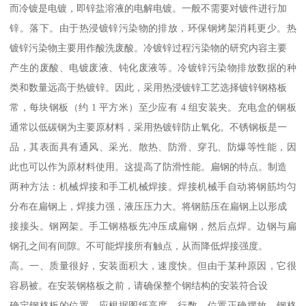
而冷镀是电镀，即锌盐溶液的电解电镀。一般不需要对镀件进行加
锌。落下。由于热浸镀锌污染物的排放，环保钢烤架消耗更少。热
镀锌污染物主要用作酸洗废酸。冷镀锌过程污染物的研究内容主要
产生的废酸、电镀废液、钝化废液等。冷镀锌污染物排放数据的种
类和数量远高于热镀锌。因此，采用热浸镀锌工艺选择镀锌钢格板
常，每块钢板（约 1 平方米）至少应有 4 组安装夹。充电盒的钢板
通常以低碳钢为主要原材料，采用热镀锌防止氧化。不锈钢板是一
品，其表面具有通风、采光、散热、防滑、穿孔、防爆等性能，因
此也可以作为原材料使用。这提高了防滑性能。扁钢的特点。制造
两种方法：机械焊接和手工机械焊接。焊接机械手自动将钢筋均匀
分布在扁钢上，焊接力强，液压压力大。将钢筋压在扁钢上以形成
接接头。钢网架。手工钢格板先冲压成扁钢，然后点焊。边钢与扁
钢孔之间有间隙。不可能焊接所有触点，从而降低焊接强度。
高。一、质量很好，安装面积大，速度快。但由于某种原因，它很
容易被。在安装钢格板之前，请确保整个钢结构的安装符合设
确定钢格板的位置。应根据图纸高度、行数、位置正确摆放。钢格