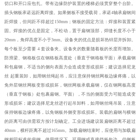
切口和开口应包扎。带有边缘防护装置的楼梯必须贯穿整个台阶。
插头钢板承诺远距离焊接。如果侧板不接受载荷，承诺4轴承扁钢间
距焊接，但间距不得超过150mm；钢板的固定方法：焊接和装置紧
固。焊接的优点是固定，不松动，置于扁钢顶部，焊缝长度不小于
20mm，角焊高度不小于3mm。设备夹的优点是损坏热锌层并拆卸。
每个板至少需要 4 套设备夹。设备夹的数量随着板的长度而增加。
防滑梁、钢格板仅在钢格板高度处（垂直于钢格板平面）承载扁钢
和包扁钢，不适当的侧向表面力会造成变形或损坏；建议选择尼龙
丝 起重装卸，如用钢丝绳起吊，应注意保持钢丝网板边缘疼痛，以
免外层钢丝网板变形或损坏，钢丝网板承载扁钢，仅在钢网板高度
（垂直于钢板）处包裹扁钢。平面），不当的侧面受力可能造成变
形或损坏；建议选择尼龙丝进行起吊卸料，如用钢丝绳吊装，注意
保持钢板边缘疼痛，以免钢板外侧变形或损坏。装载的扁钢与横钢
的距离可由供需双方按计划确定。工业进场建议装扁钢距离不超过
40mm，横杆距离不超过165mm。加载扁钢结束时，应使用与加载扁
钢相同标准的扁钢。使用情况下，可用钢或直接挡板包边，但侧板