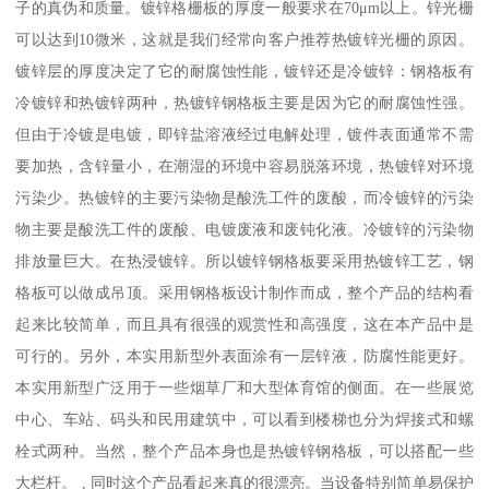
子的真伪和质量。镀锌格栅板的厚度一般要求在70μm以上。锌光栅
可以达到10微米，这就是我们经常向客户推荐热镀锌光栅的原因。
镀锌层的厚度决定了它的耐腐蚀性能，镀锌还是冷镀锌：钢格板有
冷镀锌和热镀锌两种，热镀锌钢格板主要是因为它的耐腐蚀性强。
但由于冷镀是电镀，即锌盐溶液经过电解处理，镀件表面通常不需
要加热，含锌量小，在潮湿的环境中容易脱落环境，热镀锌对环境
污染少。热镀锌的主要污染物是酸洗工件的废酸，而冷镀锌的污染
物主要是酸洗工件的废酸、电镀废液和废钝化液。冷镀锌的污染物
排放量巨大。在热浸镀锌。所以镀锌钢格板要采用热镀锌工艺，钢
格板可以做成吊顶。采用钢格板设计制作而成，整个产品的结构看
起来比较简单，而且具有很强的观赏性和高强度，这在本产品中是
可行的。另外，本实用新型外表面涂有一层锌液，防腐性能更好。
本实用新型广泛用于一些烟草厂和大型体育馆的侧面。在一些展览
中心、车站、码头和民用建筑中，可以看到楼梯也分为焊接式和螺
栓式两种。当然，整个产品本身也是热镀锌钢格板，可以搭配一些
大栏杆。 , 同时这个产品看起来真的很漂亮。当设备特别简单易保护