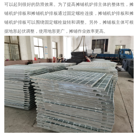
可以起到很好的防滑效果。为了提高摊铺机炉排主体的整体性，摊
铺机炉排板和摊铺机炉排板通过固定螺栓连接，摊铺机炉排板和摊
铺机炉排板可以围绕固定螺栓旋转和调整。另外，摊铺板主体可根
据地形起伏调整，使用地形更广，摊铺作业效率更高。