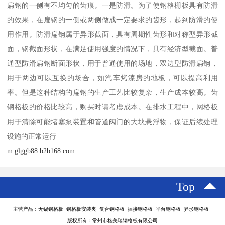
扁钢的一侧有不均匀的齿痕。一是防滑。为了使钢格栅板具有防滑
的效果，在扁钢的一侧或两侧做成一定要求的齿形，起到防滑的使
用作用。防滑扁钢属于异形截面，具有周期性齿形和对称型异形截
面，钢截面形状，在满足使用强度的情况下，具有经济型截面。普
通型防滑扁钢断面形状，用于普通使用的场地，双边型防滑扁钢，
用于两边可以互换的场合，如汽车烤漆房的地板，可以提高利用
率。但是这种结构的扁钢的生产工艺比较复杂，生产成本较高。齿
钢格板的价格比较高，购买时请考虑成本。在排水工程中，网格板
用于清除可能堵塞泵装置和管道阀门的大块悬浮物，保证后续处理
设施的正常运行
m.glggb88.b2b168.com
Top
主营产品：无锡钢格板 钢格板安装夹 复合钢格板 插接钢格板 平台钢格板 异形钢格板
版权所有：常州市格美瑞钢格板有限公司