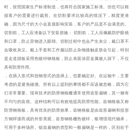
时，按照国家生产标准制造，也将符合国家施工标准。但也可以根
据客户的需要进行裁剪。在切割要求比较高的情况下，精度更准
确，因为尺寸的大小会直接影响安装，客户的产品是不会满意的。
切割前，工人应准备以下安装措施： 切割前，工人应佩戴防护眼镜
和口罩，防止异物进入眼睛。切割过程中也会产生灰尘，戴口罩不
会吸收灰尘。戴上手套和工作服以防止杂物接触皮肤会引起，特别
是走道踏板采用热镀锌钢格板，防止表面涂层金属被人踩下，不仅
具有防滑作用。
，在插入形式和扭钢形式的选择上，也要确定好。在运输中，主要
考虑的是避免碰撞。所有以上提到的事情都不应该被忽略，因为它
们非常重要。现有技术的防滑钢格栅通常使用齿形扁钢，其一侧有
不均匀的齿痕。这种结构可以有效地提高防滑性能。齿钢格板又称
防滑钢格板，具有优良的防滑效果，齿钢格板是由齿形扁钢和扭形
方钢焊接而成的外形美观，齿形钢格栅热镀锌，银增强现代轴承，
可用于多种场所。锯齿扁钢的类型和一般扁钢是一样的，区别在于