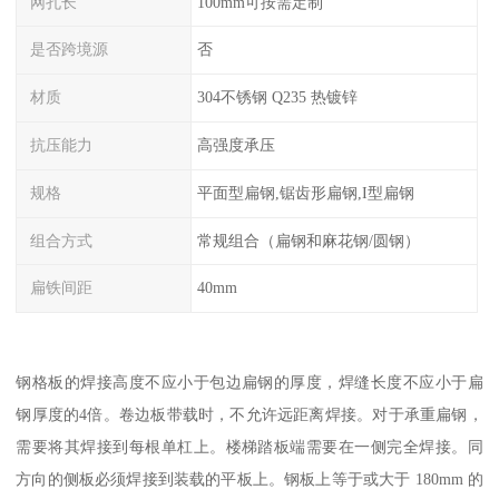
网孔长
100mm可按需定制
是否跨境源
否
材质
304不锈钢 Q235 热镀锌
抗压能力
高强度承压
规格
平面型扁钢,锯齿形扁钢,I型扁钢
组合方式
常规组合（扁钢和麻花钢/圆钢）
扁铁间距
40mm
钢格板的焊接高度不应小于包边扁钢的厚度，焊缝长度不应小于扁
钢厚度的4倍。卷边板带载时，不允许远距离焊接。对于承重扁钢，
需要将其焊接到每根单杠上。楼梯踏板端需要在一侧完全焊接。同
方向的侧板必须焊接到装载的平板上。钢板上等于或大于 180mm 的