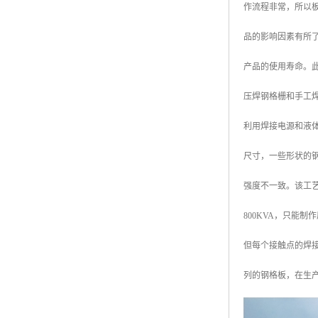
作流程非常，所以
广东钢格板
品的影响因素有所
广西钢格板
产品的使用寿命。
云南钢格板
压焊钢格栅和手工
湖南钢格板
利用焊接电源和液
湖北钢格板
尺寸，一些形状的
江西钢格板
强度不一致。该工
山西钢格板
800KVA，只能
上海钢格板
但每个接触点的焊接
南京钢格板
列的钢格板，在生
苏州钢格板