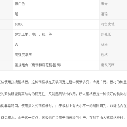
银白色
编号
是
运输
10000
可售卖地
建筑工地、电厂、船厂等
网孔长
否
材质
高强度承压
规格
常规组合（扁钢和麻花钢/圆钢）
扁铁间距
安装使用拼接钢格板。这种钢格板在安装固定过程中灵活多变，应用广泛。板材的称重
板的安装既能提高结构的稳定性，又能起到装饰作用，所以钢格板是一种很好的装饰材
结构非常稳固。使用插入式钢格栅时，由于板材上有大小不一的缝隙网孔，非常适合在
，避免积水。由于这一特点，该板也广泛用于沟盖板的生产。在加工插入式钢格板时，