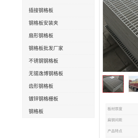
插接钢格板
钢格板安装夹
扇形钢格板
钢格板批发厂家
不锈钢钢格板
无锡逸博钢格板
齿形钢格板
镀锌钢格栅板
板材厚度
钢格板
扁钢间距
钢格栅板
产品特点
水沟盖板