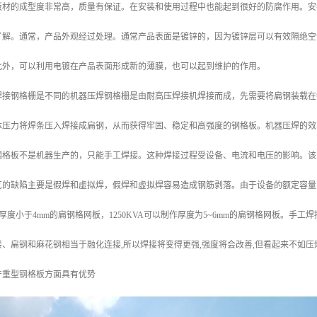
板材的成型度非常高，质量有保证。在安装和使用过程中也能起到很好的防腐作用。安
了解。通常，产品外观经过处理。通常产品表面是镀锌的，因为镀锌层可以有效隔绝空
此外，可以利用电镀在产品表面形成新的薄膜，也可以起到维护的作用。
焊接钢格栅是不同的机器压焊钢格栅是由耐高压焊接机焊接而成，先需要将扁钢装载在
体压力将焊条压入焊接成扁钢，从而获得牢固、稳定和高强度的钢格板。机器压焊的效率
钢格板不是机器生产的，只能手工焊接。这种焊接过程受设备、电流和电压的影响。该
艺的缺陷主要是假焊和虚拟焊，假焊和虚拟焊容易造成钢筋剥落。由于设备的额定容量
制作厚度小于4mm的扁钢格网板，1250KVA可以制作厚度为5~6mm的扁钢格网板。手
、扁钢和麻花钢相当于融化连接,所以焊接将变得更强,强度将会改善,但看起来不如
产重型钢格板方面具有优势