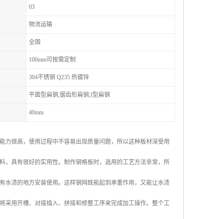
03
物流运输
全国
100mm可按需定制
304不锈钢 Q235 热镀锌
平面型扁钢,锯齿形扁钢,I型扁钢
40mm
能力很高，使用过程中不容易出现质量问题，所以这种板材深受用
料，具有很好的实用性。制作钢格板时，选用的工艺方法非常，所
有水渍的地方安装使用。这样钢网既能起到承重作用，又能让水渍
将采用开槽、对接插入、拼接和修整工序来完成加工操作。整个工