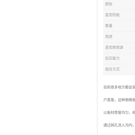
颜色
复合钢格板
是否防砸
热浸锌钢格板
数量
钢格板厂家
用途
热镀锌钢格板
是否跨境源
抗压能力
江苏钢格板
组合方式
浙江钢格板
山东钢格板
目前很多地方都会
福建钢格板
户喜爱。这种钢格
安徽钢格板
以板材厚度均匀，
河南钢格板
通过网孔流入沟内
陕西钢格板