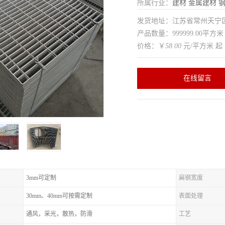
所属行业：
建材
金属建材
发货地址：江苏省常州天
产品数量：999999.00平方米
价格：￥
58.00
元/平方米 起
在线留言
3mm可定制
扁钢宽度
30mm、40mm可按需定制
表面处理
通风，采光，散热，防滑
工艺