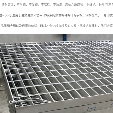
，还耐腐蚀，不生锈，不发霉，不腐烂，不油漆，液体介质腐蚀，免维护。此外,它还具
磕碰和火花,适用于易燃易爆环境中,以结束的爆发各种各样的事故。钢格栅集于一身的
良品质和应用以及低廉的价格，所以才会让越来越多的人爱上钢板这类建材，他们会疯