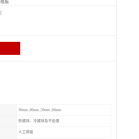
钢格板
宁区
30mm ,40mm ,50mm ,60mm
热镀锌、冷镀锌及不处理
人工焊接