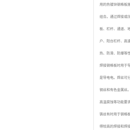
用的热镀锌钢格板
广东钢格板
组合。通过焊接或
广西钢格板
板、栏杆、通道、
云南钢格板
户、阳台栏杆、高
湖南钢格板
热、防滑、防爆等
湖北钢格板
焊接钢格板时用于
江西钢格板
是导电电。焊丝可
山西钢格板
钢丝和有色金属丝
上海钢格板
高温腐蚀等功能要求
南京钢格板
铸丝有时用于钢格
苏州钢格板
得较高的焊接和焊