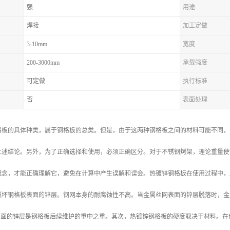
强
用途
焊接
加工定做
3-10mm
宽度
200-3000mm
承载强度
可定做
执行标准
否
表面处理
格板的具体种类，属于钢格板的总类。但是，由于这两种钢格板之间的材料可能不同，
上述结论。另外，为了正确选择和使用，必须正确区分。对于不锈钢烤架，理论重量使该
概念，才能正确理解它，避免在计算中产生误解和误会。热镀锌钢格板在使用过程中，
损坏钢格板表面的锌层。钢网本身的耐腐蚀性不高。当金属丝网表面的锌层脱落时，金
板表面的锌层是钢格板后续维护的重中之重。其次，热镀锌钢格板的硬度取决于材料。在