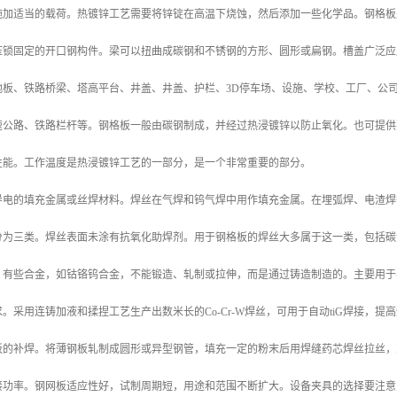
施加适当的载荷。热镀锌工艺需要将锌锭在高温下烧蚀，然后添加一些化学品。钢格板
压锁固定的开口钢构件。梁可以扭曲成碳钢和不锈钢的方形、圆形或扁钢。槽盖广泛应
地板、铁路桥梁、塔高平台、井盖、井盖、护栏、3D停车场、设施、学校、工厂、公
速公路、铁路栏杆等。钢格板一般由碳钢制成，并经过热浸镀锌以防止氧化。也可提供
性能。工作温度是热浸镀锌工艺的一部分，是一个非常重要的部分。
导电的填充金属或丝焊材料。焊丝在气焊和钨气焊中用作填充金属。在埋弧焊、电渣焊
分为三类。焊丝表面未涂有抗氧化助焊剂。用于钢格板的焊丝大多属于这一类，包括碳
。有些合金，如钴铬钨合金，不能锻造、轧制或拉伸，而是通过铸造制造的。主要用于
。采用连铸加液和揉捏工艺生产出数米长的Co-Cr-W焊丝，可用于自动tiG焊接，提
板的补焊。将薄钢板轧制成圆形或异型钢管，填充一定的粉末后用焊缝药芯焊丝拉丝，
接功率。钢网板适应性好，试制周期短，用途和范围不断扩大。设备夹具的选择要注意