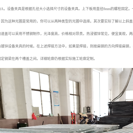
A。设备夹具是根据孔径大小选择尺寸的设备夹具。上下板用直径8mm的螺栓固定。一
。因为这种光圈是常用的，你可以从两种类型的光圈中选择。其次要实际了解以上斜盖
沟道盖可以采用不锈钢制作，光泽度高，价格相对昂贵。热浸镀锌常见，便宜美观，两
镀锌设备夹具的时候。在上述焊接方法中，如果是焊接，则按扁钢的方向焊接扁钢，并选择
固定钢梁在两个槽盖之间。详细轮廓仍根据实际施工轮廓定制。