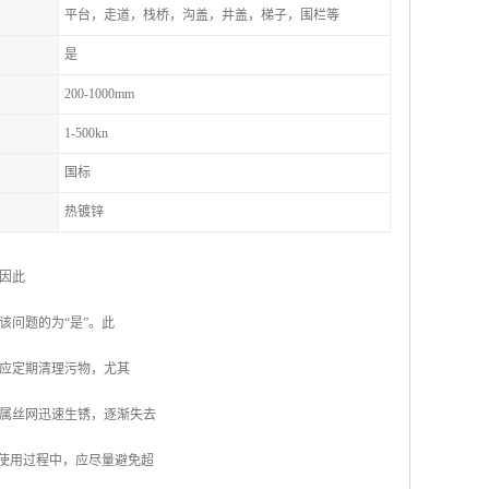
平台，走道，栈桥，沟盖，井盖，梯子，围栏等
是
200-1000mm
1-500kn
国标
热镀锌
因此
问题的为“是”。此
应定期清理污物，尤其
属丝网迅速生锈，逐渐失去
使用过程中，应尽量避免超