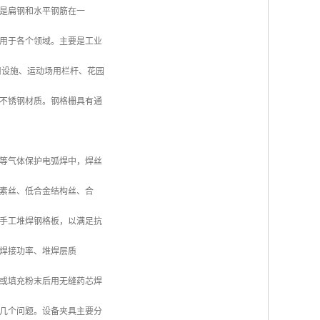
是扁钢和水平钢筋在一
用于各个领域。主要是工业
司设施、运动场用栏杆、花园
不锈钢材质。钢格栅具有通
等气体保护电弧焊中，焊丝
素丝、低合金结构丝、合
手工堆焊钢格板，以满足抗
高焊接功率、堆焊层质
或填充粉末后用无缝药芯焊
几个问题。设备夹具主要分