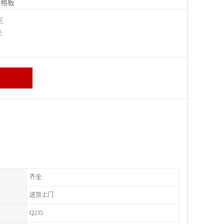
钢格板
宁区
米
齐全
送货上门
Q235