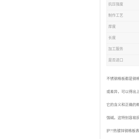
抗压强度
复合钢格板
制作工艺
热浸锌钢格板
厚度
钢格板厂家
长度
热镀锌钢格板
加工服务
是否进口
江苏钢格板
浙江钢格板
不锈钢格板都是钢
山东钢格板
或差异，可以得出
福建钢格板
它的含义和正确的
安徽钢格板
强碱。这特别容易
河南钢格板
护??热镀锌钢格
陕西钢格板