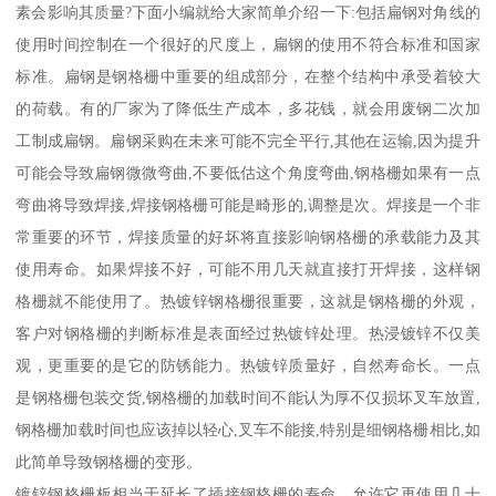
素会影响其质量?下面小编就给大家简单介绍一下:包括扁钢对角线的
使用时间控制在一个很好的尺度上，扁钢的使用不符合标准和国家
标准。扁钢是钢格栅中重要的组成部分，在整个结构中承受着较大
的荷载。有的厂家为了降低生产成本，多花钱，就会用废钢二次加
工制成扁钢。扁钢采购在未来可能不完全平行,其他在运输,因为提升
可能会导致扁钢微微弯曲,不要低估这个角度弯曲,钢格栅如果有一点
弯曲将导致焊接,焊接钢格栅可能是畸形的,调整是次。焊接是一个非
常重要的环节，焊接质量的好坏将直接影响钢格栅的承载能力及其
使用寿命。如果焊接不好，可能不用几天就直接打开焊接，这样钢
格栅就不能使用了。热镀锌钢格栅很重要，这就是钢格栅的外观，
客户对钢格栅的判断标准是表面经过热镀锌处理。热浸镀锌不仅美
观，更重要的是它的防锈能力。热镀锌质量好，自然寿命长。一点
是钢格栅包装交货,钢格栅的加载时间不能认为厚不仅损坏叉车放置,
钢格栅加载时间也应该掉以轻心,叉车不能接,特别是细钢格栅相比,如
此简单导致钢格栅的变形。
镀锌钢格栅板相当于延长了插接钢格栅的寿命，允许它再使用几十