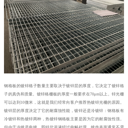
钢格板的镀锌格子数量主要取决于镀锌层的厚度，它决定了镀锌格
子的真伪和质量。镀锌格栅板的厚度一般要求在70μm以上。锌光栅
可以达到10微米，这就是我们经常向客户推荐热镀锌光栅的原因。
镀锌层的厚度决定了它的耐腐蚀性能，镀锌还是冷镀锌：钢格板有
冷镀锌和热镀锌两种，热镀锌钢格板主要是因为它的耐腐蚀性强。
但由于冷镀是电镀，即锌盐溶液经过电解处理，镀件表面通常不需