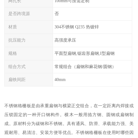
网孔长
100mm可按需定制
是否跨境源
否
材质
304不锈钢 Q235 热镀锌
抗压能力
高强度承压
规格
平面型扁钢,锯齿形扁钢,I型扁钢
组合方式
常规组合（扁钢和麻花钢/圆钢）
扁铁间距
40mm
不锈钢格栅板是由承重扁钢与横梁正交组合，在一定距离内焊接或
压锁固定的一种开口钢构件。横木一般用捻方钢、圆钢或扁钢制
成。原材料分为碳钢和不锈钢。具有通风、防滑、承载能力强、美
观耐用、易清洁、安装方便等优点。不锈钢格栅板在使用时哪些因