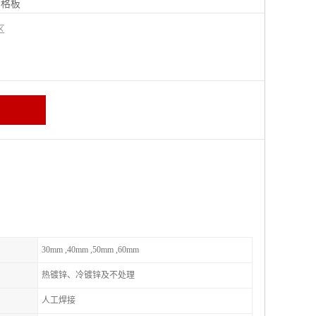
钢格板
宁区
30mm ,40mm ,50mm ,60mm
热镀锌、冷镀锌及不处理
人工焊接