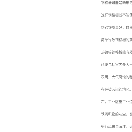
钢格栅可能是畸形
广东钢格板
这样钢格栅就不能
广西钢格板
热镀锌质量好，自然
云南钢格板
简单导致钢格栅的
湖南钢格板
热镀锌钢格板能有
湖北钢格板
环境包括室内外大
江西钢格板
表明，大气腐蚀的
山西钢格板
存在被污染的地区
上海钢格板
右。工业区重工业
南京钢格板
铁沉积物的灰尘，也
苏州钢格板
盛行风来自海洋，