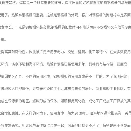
的,调整是次。焊接是一个非常重要的环节，焊接质量的好坏将直接影响钢格栅的承载
使用了。热镀锌钢格栅很重要，这就是钢格栅的外观，客户对钢格栅的判断标准是表面
寿命长。一点是钢格栅包装交货,钢格栅的加载时间不能认为厚不仅损坏叉车放置,钢格
变形。
效提高其耐腐蚀性，因此被广泛应用于电力、交通、建筑、化工等行业。在大多数使用
气环境、淡水环境和海洋环境。热镀锌钢格已经使用多年，钢格具有结构轻、强度高、
程度因地区而异。不同的使用环境，钢格栅板的使用寿命是不一样的。为了说明问题，
。该地区人口密度低，只有无污染的工业。城市是典型的居住、商业和轻工业地区，有
造成空气污染的地区。燃料形成的气体，如硫和氮氧化物，或化工厂或加工厂释放的其
会增加腐蚀。在这样的环境下，使用寿命一般为20-30年。沿海地区通常指离海一
天气非常恶劣。如果风与海洋雾混合在一起，沿海地区就更不利了，特别是由于蒸发而