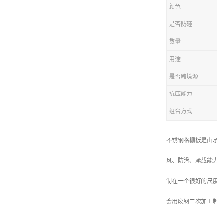
颜色
复合钢格板
是否防砸
热浸锌钢格板
数量
钢格板厂家
用途
热镀锌钢格板
是否跨境源
抗压能力
江苏钢格板
组合方式
浙江钢格板
山东钢格板
不锈钢格栅板是由
福建钢格板
风、防滑、承载能
安徽钢格板
制在一个很好的尺
河南钢格板
会用废钢二次加工制
陕西钢格板