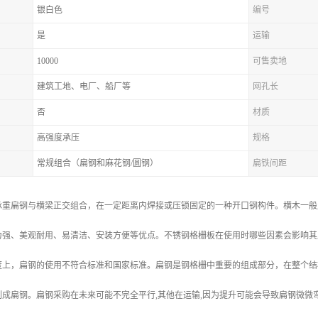
银白色
编号
是
运输
10000
可售卖地
建筑工地、电厂、船厂等
网孔长
否
材质
高强度承压
规格
常规组合（扁钢和麻花钢/圆钢）
扁铁间距
承重扁钢与横梁正交组合，在一定距离内焊接或压锁固定的一种开口钢构件。横木一般
力强、美观耐用、易清洁、安装方便等优点。不锈钢格栅板在使用时哪些因素会影响其
度上，扁钢的使用不符合标准和国家标准。扁钢是钢格栅中重要的组成部分，在整个结
成扁钢。扁钢采购在未来可能不完全平行,其他在运输,因为提升可能会导致扁钢微微弯