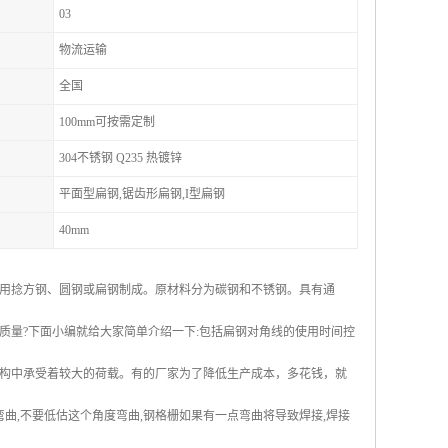
03
物流运输
全国
100mm可按需定制
304不锈钢 Q235 热镀锌
平面型扁钢,锯齿形扁钢,I型扁钢
40mm
用捻方钢、圆钢或扁钢制成。原材料分为碳钢和不锈钢。具有通
质量?下面小编就给大家简单介绍一下:包括扁钢对角线的使用时间控
构中承受着较大的荷载。有的厂家为了降低生产成本，多花钱，就
曲,不要低估这个角度弯曲,钢格栅如果有一点弯曲将导致焊接,焊接