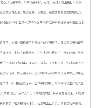
能力及其使用寿命。如果焊接不好，可能不用几天就直接打开焊接，
经过热镀锌处理。热浸镀锌不仅美观，更重要的是它的防锈能力。
栅加载时间也应该掉以轻心,叉车不能接,特别是细钢格栅相比,如此
条件下，热镀锌钢格栅的耐腐蚀性能是明显的。镀锌钢格栅的使用
节能环保、安装方便等特点，在许多行业得到了广泛的应用。经验
我们把地区分为四类，即农村、城市、工业和沿海。农村基本上不
轻微的污染，如交通污染。在农村和城市钢格栅使用寿命在50年左
他气体，都可能造成污染。空气中的颗粒，如来自钢铁生产或氧化
英里以内的地区。海洋大气可以向内陆扩散，特别是在岛屿上，那里的
积累的盐，很少被雨水冲走。如果有工业污染，它的腐蚀性更强。