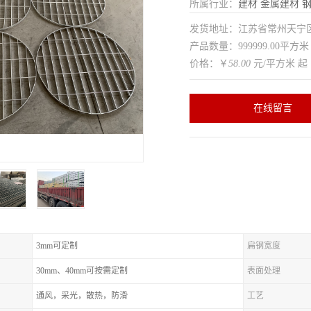
所属行业：
建材
金属建材
发货地址：江苏省常州天
产品数量：999999.00平方米
价格：￥
58.00
元/平方米 起
在线留言
3mm可定制
扁钢宽度
30mm、40mm可按需定制
表面处理
通风，采光，散热，防滑
工艺