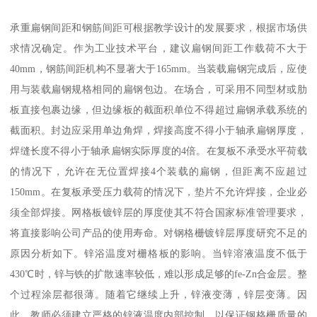
承重扁钢间距和钢筋间距可根据教学设计的发展要求，根据市场供
求情况确定。作为工业技术平台，建议扁钢间距工作载荷不大于
40mm，钢筋间距机构不显著大于165mm。当装载扁钢完成后，应使
用与装载扁钢规格相同的扁钢包边。在场合，可采用不同型材或肋
板直接包裹边缘，但边缘板的截面积单位不得超过扁钢承载系统的
截面积。封边应采用单边角焊，焊接高度不得小于轴承扁钢厚度，
焊缝长度不得小于轴承扁钢实际厚度的4倍。在复板不承受水平荷载
的情况下，允许在无位置焊接4个装载的扁钢，但距离不应超过
150mm。在复板承受压力载荷的情况下，垫片不允许焊接，企业必
须全部焊接。网格板镀锌层的厚度使其不符合国家标准管理要求，
将直接影响公司产品的使用寿命。对钢格栅镀锌层厚度研究不足的
原因分析如下。锌浴温度对栅格板的影响。当锌溶液温度不低于
430℃时，锌与铁的扩散速率较低，难以形成足够的fe-Zn合金层。整
个过程涂层都很薄。随着它继续上升，锌液变薄，锌层变薄。因
此，教师必须建立严格的锌液温度内部控制，以保证钢格栅质量的