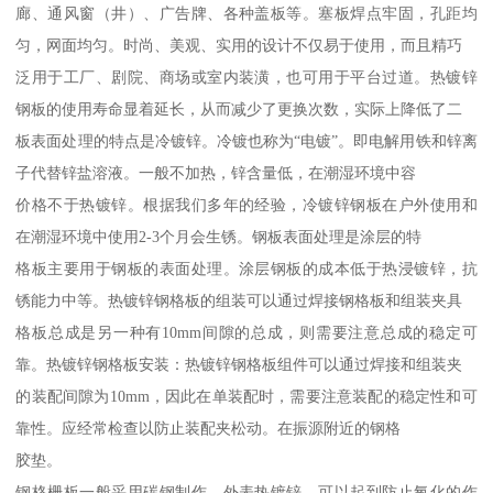
廊、通风窗（井）、广告牌、各种盖板等。塞板焊点牢固，孔距均
匀，网面均匀。时尚、美观、实用的设计不仅易于使用，而且精巧
泛用于工厂、剧院、商场或室内装潢，也可用于平台过道。热镀锌
钢板的使用寿命显着延长，从而减少了更换次数，实际上降低了二
板表面处理的特点是冷镀锌。冷镀也称为“电镀”。即电解用铁和锌离
子代替锌盐溶液。一般不加热，锌含量低，在潮湿环境中容
价格不于热镀锌。根据我们多年的经验，冷镀锌钢板在户外使用和
在潮湿环境中使用2-3个月会生锈。钢板表面处理是涂层的特
格板主要用于钢板的表面处理。涂层钢板的成本低于热浸镀锌，抗
锈能力中等。热镀锌钢格板的组装可以通过焊接钢格板和组装夹具
格板总成是另一种有10mm间隙的总成，则需要注意总成的稳定可
靠。热镀锌钢格板安装：热镀锌钢格板组件可以通过焊接和组装夹
的装配间隙为10mm，因此在单装配时，需要注意装配的稳定性和可
靠性。应经常检查以防止装配夹松动。在振源附近的钢格
胶垫。
钢格栅板一般采用碳钢制作，外表热镀锌，可以起到防止氧化的作