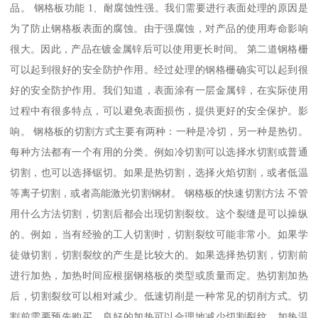
品。 钢格板功能 1、耐腐蚀性强。我们需要进行表面处理的原因是
为了防止钢格板表面的腐蚀。由于强腐蚀，对产品的使用寿命影响
很大。因此，产品在镀金属锌后可以使用更长时间。 第二道钢格栅
可以起到很好的安全防护作用。经过处理的钢格栅确实可以起到很
好的安全防护作用。我们知道，表面涂有一层金属锌，在实际使用
过程中有很多特点，可以避免表面损伤，提供更好的安全保护。影
响。 钢格板的切割方式主要有两种：一种是冷切，另一种是热切。
每种方法都有一个有用的分类。例如冷切割可以选择水切割或普通
切割，也可以选择锯切。如果是热切割，选择火焰切割，或者低温
等离子切割，或者高能激光切割钢材。 钢格板的快速切割方法 不管
用什么方法切割，切割后都会出现切割裂纹。这个裂缝是可以操纵
的。例如，当有经验的工人切割时，切割裂纹可能非常小。如果学
徒做切割，切割裂纹的产生是比较大的。如果选择热切割，切割前
进行加热，加热时间应根据钢格板的类型或质量而定。热切割加热
后，切割裂纹可以相对减少。低速切削是一种常见的切削方式。切
割前需要预先购买。良好的加热可以合理地减少切割裂纹。加热温