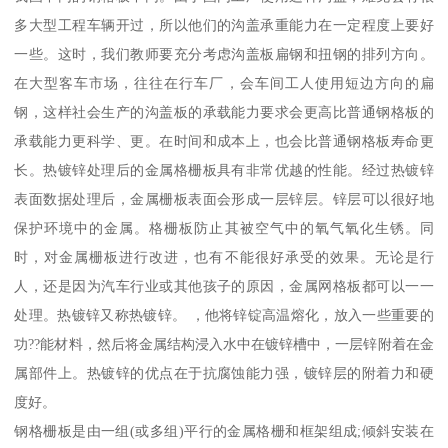
多大型工程车辆开过，所以他们的沟盖承重能力在一定程度上要好
一些。这时，我们教师要充分考虑沟盖板扁钢和扭钢的排列方向。
在大型客车市场，往往在行车厂，会车间工人使用短边方向的扁
钢，这样社会生产的沟盖板的承载能力要求会更高比普通钢格板的
承载能力更科学、更。在时间和成本上，也会比普通钢格板寿命更
长。热镀锌处理后的金属格栅板具有非常优越的性能。经过热镀锌
表面数据处理后，金属栅板表面会形成一层锌层。锌层可以很好地
保护环境中的金属。格栅板防止其被空气中的氧气氧化生锈。同
时，对金属栅板进行改进，也有不能很好承受的效果。无论是行
人，还是因为汽车行业或其他孩子的原因，金属网格板都可以一一
处理。热镀锌又称热镀锌。 ，他将锌锭高温熔化，放入一些重要的
功??能材料，然后将金属结构浸入水中在镀锌槽中，一层锌附着在金
属部件上。热镀锌的优点在于抗腐蚀能力强，镀锌层的附着力和硬
度好。
钢格栅板是由一组(或多组)平行的金属格栅和框架组成;倾斜安装在