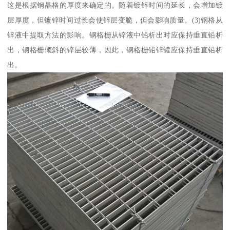
这是根据钢晶格的厚度来确定的。随着镀锌时间的延长，会增加镀
层厚度，但镀锌时间过长会使锌层变脆，但会影响质量。(3)钢格从
锌液中提取方法的影响。钢格栅从锌液中铅析出时应保持垂直铅析
出，钢格栅倾斜的锌层较薄，因此，钢格栅铅锌罐应保持垂直铅析
出。