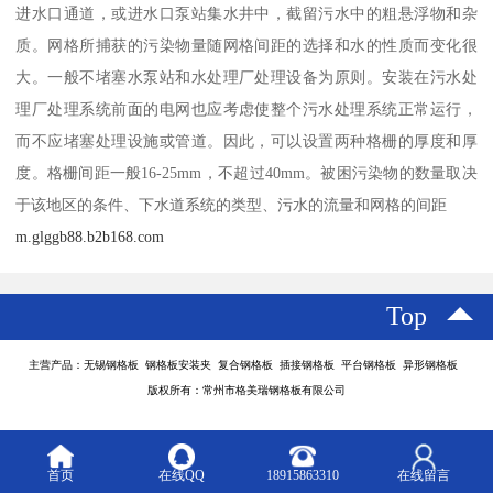
进水口通道，或进水口泵站集水井中，截留污水中的粗悬浮物和杂
质。网格所捕获的污染物量随网格间距的选择和水的性质而变化很
大。一般不堵塞水泵站和水处理厂处理设备为原则。安装在污水处
理厂处理系统前面的电网也应考虑使整个污水处理系统正常运行，
而不应堵塞处理设施或管道。因此，可以设置两种格栅的厚度和厚
度。格栅间距一般16-25mm，不超过40mm。被困污染物的数量取决
于该地区的条件、下水道系统的类型、污水的流量和网格的间距
m.glggb88.b2b168.com
Top
主营产品：无锡钢格板 钢格板安装夹 复合钢格板 插接钢格板 平台钢格板 异形钢格板
版权所有：常州市格美瑞钢格板有限公司
首页
在线QQ
18915863310
在线留言